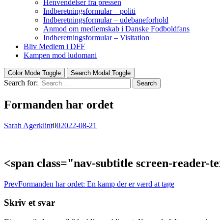
Henvendelser fra pressen
Indberetningsformular – politi
Indberetningsformular – udebaneforhold
Anmod om medlemskab i Danske Fodboldfans
Indberetningsformular – Visitation
Bliv Medlem i DFF
Kampen mod ludomani
Color Mode Toggle
Search Modal Toggle
Search for:
Search
Formanden har ordet
Sarah Agerklint
0
0
2022-08-21
<span class="nav-subtitle screen-reader-
Prev
Formanden har ordet: En kamp der er værd at tage
Skriv et svar