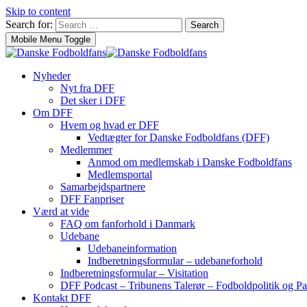
Skip to content
Search for:
Search
Mobile Menu Toggle
Nyheder
Nyt fra DFF
Det sker i DFF
Om DFF
Hvem og hvad er DFF
Vedtægter for Danske Fodboldfans (DFF)
Medlemmer
Anmod om medlemskab i Danske Fodboldfans
Medlemsportal
Samarbejdspartnere
DFF Fanpriser
Værd at vide
FAQ om fanforhold i Danmark
Udebane
Udebaneinformation
Indberetningsformular – udebaneforhold
Indberetningsformular – Visitation
DFF Podcast – Tribunens Talerør – Fodboldpolitik og Pa
Kontakt DFF