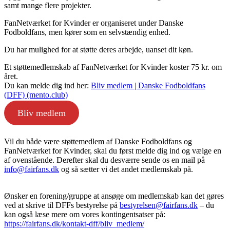
samt mange flere projekter.
FanNetværket for Kvinder er organiseret under Danske
Fodboldfans, men kører som en selvstændig enhed.
Du har mulighed for at støtte deres arbejde, uanset dit køn.
Et støttemedlemskab af FanNetværket for Kvinder koster 75 kr. om
året.
Du kan melde dig ind her:
Bliv medlem | Danske Fodboldfans
(DFF) (mento.club)
Bliv medlem
Vil du både være støttemedlem af Danske Fodboldfans og
FanNetværket for Kvinder, skal du først melde dig ind og vælge en
af ovenstående. Derefter skal du desværre sende os en mail på
info@fairfans.dk
og så sætter vi det andet medlemskab på.
Ønsker en forening/gruppe at ansøge om medlemskab kan det gøres
ved at skrive til DFFs bestyrelse på
bestyrelsen@fairfans.dk
– du
kan også læse mere om vores kontingentsatser på:
https://fairfans.dk/kontakt-dff/bliv_medlem/