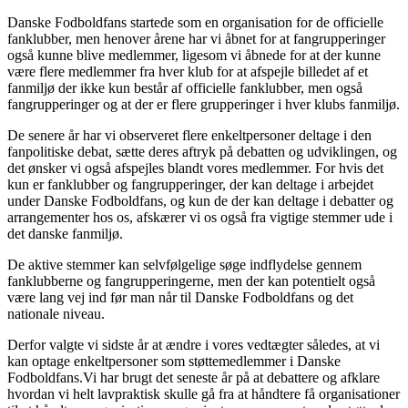
Danske Fodboldfans startede som en organisation for de officielle
fanklubber, men henover årene har vi åbnet for at fangrupperinger
også kunne blive medlemmer, ligesom vi åbnede for at der kunne
være flere medlemmer fra hver klub for at afspejle billedet af et
fanmiljø der ikke kun består af officielle fanklubber, men også
fangrupperinger og at der er flere grupperinger i hver klubs fanmiljø.
De senere år har vi observeret flere enkeltpersoner deltage i den
fanpolitiske debat, sætte deres aftryk på debatten og udviklingen, og
det ønsker vi også afspejles blandt vores medlemmer. For hvis det
kun er fanklubber og fangrupperinger, der kan deltage i arbejdet
under Danske Fodboldfans, og kun de der kan deltage i debatter og
arrangementer hos os, afskærer vi os også fra vigtige stemmer ude i
det danske fanmiljø.
De aktive stemmer kan selvfølgelige søge indflydelse gennem
fanklubberne og fangrupperingerne, men der kan potentielt også
være lang vej ind før man når til Danske Fodboldfans og det
nationale niveau.
Derfor valgte vi sidste år at ændre i vores vedtægter således, at vi
kan optage enkeltpersoner som støttemedlemmer i Danske
Fodboldfans.Vi har brugt det seneste år på at debattere og afklare
hvordan vi helt lavpraktisk skulle gå fra at håndtere få organisationer