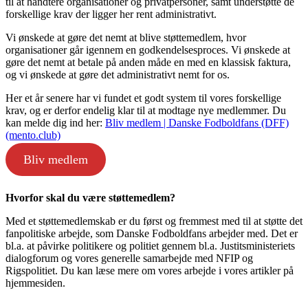
til at håndtere organisationer og privatpersoner, samt understøtte de
forskellige krav der ligger her rent administrativt.
Vi ønskede at gøre det nemt at blive støttemedlem, hvor
organisationer går igennem en godkendelsesproces. Vi ønskede at
gøre det nemt at betale på anden måde en med en klassisk faktura,
og vi ønskede at gøre det administrativt nemt for os.
Her et år senere har vi fundet et godt system til vores forskellige
krav, og er derfor endelig klar til at modtage nye medlemmer. Du
kan melde dig ind her:
Bliv medlem | Danske Fodboldfans (DFF)
(mento.club)
Bliv medlem
Hvorfor skal du være støttemedlem?
Med et støttemedlemskab er du først og fremmest med til at støtte det
fanpolitiske arbejde, som Danske Fodboldfans arbejder med. Det er
bl.a. at påvirke politikere og politiet gennem bl.a. Justitsministeriets
dialogforum og vores generelle samarbejde med NFIP og
Rigspolitiet. Du kan læse mere om vores arbejde i vores artikler på
hjemmesiden.