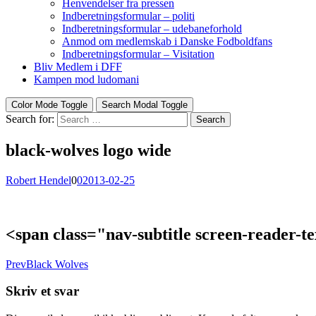
Henvendelser fra pressen
Indberetningsformular – politi
Indberetningsformular – udebaneforhold
Anmod om medlemskab i Danske Fodboldfans
Indberetningsformular – Visitation
Bliv Medlem i DFF
Kampen mod ludomani
Color Mode Toggle
Search Modal Toggle
Search for:
Search
black-wolves logo wide
Robert Hendel
0
0
2013-02-25
<span class="nav-subtitle screen-reader-
Prev
Black Wolves
Skriv et svar