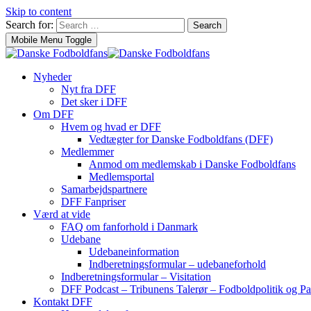
Skip to content
Search for:
Search
Mobile Menu Toggle
Nyheder
Nyt fra DFF
Det sker i DFF
Om DFF
Hvem og hvad er DFF
Vedtægter for Danske Fodboldfans (DFF)
Medlemmer
Anmod om medlemskab i Danske Fodboldfans
Medlemsportal
Samarbejdspartnere
DFF Fanpriser
Værd at vide
FAQ om fanforhold i Danmark
Udebane
Udebaneinformation
Indberetningsformular – udebaneforhold
Indberetningsformular – Visitation
DFF Podcast – Tribunens Talerør – Fodboldpolitik og Pa
Kontakt DFF