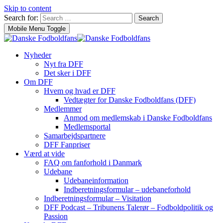
Skip to content
Search for:
Search
Mobile Menu Toggle
Nyheder
Nyt fra DFF
Det sker i DFF
Om DFF
Hvem og hvad er DFF
Vedtægter for Danske Fodboldfans (DFF)
Medlemmer
Anmod om medlemskab i Danske Fodboldfans
Medlemsportal
Samarbejdspartnere
DFF Fanpriser
Værd at vide
FAQ om fanforhold i Danmark
Udebane
Udebaneinformation
Indberetningsformular – udebaneforhold
Indberetningsformular – Visitation
DFF Podcast – Tribunens Talerør – Fodboldpolitik og
Passion