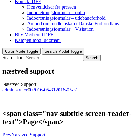
Kontakt DFF
Henvendelser fra pressen
Indberetningsformular – politi
Indberetningsformular – udebaneforhold
Anmod om medlemskab i Danske Fodboldfans
Indberetningsformular – Visitation
Bliv Medlem i DFF
Kampen mod ludomani
Color Mode Toggle
Search Modal Toggle
Search for:
Search
næstved support
Næstved Support
administrator
0
0
2016-05-31
2016-05-31
<span class="nav-subtitle screen-reader-
text">Page</span>
Prev
Næstved Support