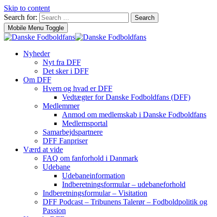
Skip to content
Search for:
Search
Mobile Menu Toggle
Nyheder
Nyt fra DFF
Det sker i DFF
Om DFF
Hvem og hvad er DFF
Vedtægter for Danske Fodboldfans (DFF)
Medlemmer
Anmod om medlemskab i Danske Fodboldfans
Medlemsportal
Samarbejdspartnere
DFF Fanpriser
Værd at vide
FAQ om fanforhold i Danmark
Udebane
Udebaneinformation
Indberetningsformular – udebaneforhold
Indberetningsformular – Visitation
DFF Podcast – Tribunens Talerør – Fodboldpolitik og
Passion