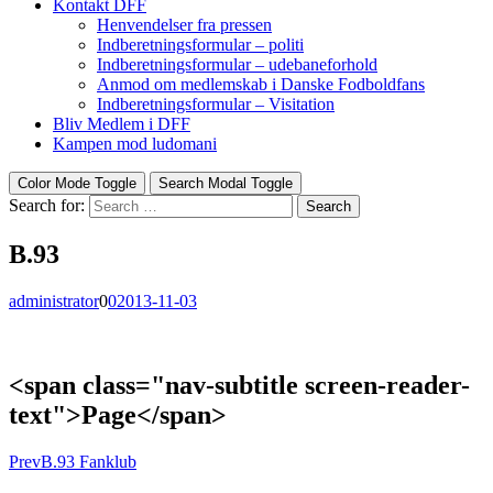
Kontakt DFF
Henvendelser fra pressen
Indberetningsformular – politi
Indberetningsformular – udebaneforhold
Anmod om medlemskab i Danske Fodboldfans
Indberetningsformular – Visitation
Bliv Medlem i DFF
Kampen mod ludomani
Color Mode Toggle
Search Modal Toggle
Search for:
Search
B.93
administrator
0
0
2013-11-03
<span class="nav-subtitle screen-reader-
text">Page</span>
Prev
B.93 Fanklub