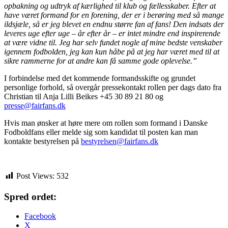
opbakning og udtryk af kærlighed til klub og fællesskaber. Efter at
have været formand for en forening, der er i berøring med så mange
ildsjæle, så er jeg blevet en endnu større fan af fans! Den indsats der
leveres uge efter uge – år efter år – er intet mindre end inspirerende
at være vidne til. Jeg har selv fundet nogle af mine bedste venskaber
igennem fodbolden, jeg kan kun håbe på at jeg har været med til at
sikre rammerne for at andre kan få samme gode oplevelse.”
I forbindelse med det kommende formandsskifte og grundet
personlige forhold, så overgår pressekontakt rollen per dags dato fra
Christian til Anja Lilli Beikes +45 30 89 21 80 og
presse@fairfans.dk
Hvis man ønsker at høre mere om rollen som formand i Danske
Fodboldfans eller melde sig som kandidat til posten kan man
kontakte bestyrelsen på
bestyrelsen@fairfans.dk
Post Views:
532
Spred ordet:
Facebook
X