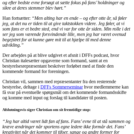
og efter bedste evne forsøgt at sætte fokus på fans’ holdninger og
sikre at deres stemmer blev hørt.”
Han fortsætter:
“Men alting har en ende – og efter otte år, så føler
jeg, at det nu er tiden til at give taktstokken videre. Jeg føler, at vi
som fans er et bedre sted, end vi var for otte år siden. Min rolle i det
ser jeg som værende forsvindende lille, men jeg har været ovenud
begejstret for at kunne gøre mit til at hjælpe til med denne
udvikling.”
Der arbejdes på at blive udgivet et afsnit i DFFs podcast, hvor
Christian italesætter opgaverne som formand, samt at en
bestyrelsesrepræsentant beskriver forløbet med at finde den
kommende formand for foreningen.
Christian vil, sammen med repræsentanter fra den resterende
bestyrelse, deltage i
DFFs Sommerseminar
hvor medlemmerne kan
få svar på eventuelle spørgsmål om det kommende formandsskifte
og komme med input og forslag til kandidater til posten.
Afslutningsvis siger Christian om sit fremtidige stop:
“Jeg har altid været lidt fan af fans. Fans’ evne til at stå sammen og
kræve ændringer når sportens egne ledere ikke formår det. Fans’
kreativitet når det kommer til tifoer, sange og andre former for