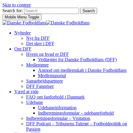
Skip to content
Search for:
Search
Mobile Menu Toggle
Nyheder
Nyt fra DFF
Det sker i DFF
Om DFF
Hvem og hvad er DFF
Vedtægter for Danske Fodboldfans (DFF)
Medlemmer
Anmod om medlemskab i Danske Fodboldfans
Medlemsportal
Samarbejdspartnere
DFF Fanpriser
Værd at vide
FAQ om fanforhold i Danmark
Udebane
Udebaneinformation
Indberetningsformular – udebaneforhold
Indberetningsformular – Visitation
DFF Podcast – Tribunens Talerør – Fodboldpolitik og
Passion