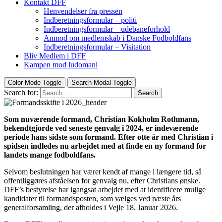
Kontakt DFF
Henvendelser fra pressen
Indberetningsformular – politi
Indberetningsformular – udebaneforhold
Anmod om medlemskab i Danske Fodboldfans
Indberetningsformular – Visitation
Bliv Medlem i DFF
Kampen mod ludomani
Color Mode Toggle
Search Modal Toggle
Search for:
Search
Som nuværende formand, Christian Kokholm Rothmann,
bekendtgjorde ved seneste genvalg i 2024, er indeværende
periode hans sidste som formand. Efter otte år med Christian i
spidsen indledes nu arbejdet med at finde en ny formand for
landets mange fodboldfans.
Selvom beslutningen har været kendt af mange i længere tid, så
offentliggøres afståelsen for genvalg nu, efter Christians ønske.
DFF’s bestyrelse har igangsat arbejdet med at identificere mulige
kandidater til formandsposten, som vælges ved næste års
generalforsamling, der afholdes i Vejle 18. Januar 2026.