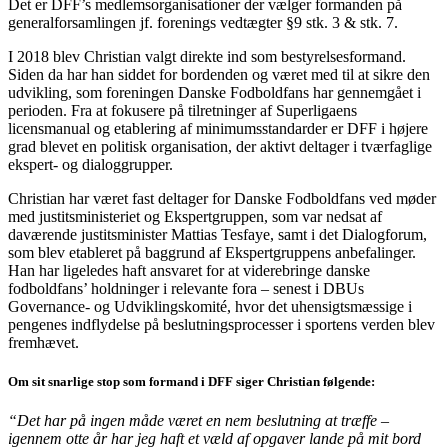
Det er DFF’s medlemsorganisationer der vælger formanden på
generalforsamlingen jf. forenings vedtægter §9 stk. 3 & stk. 7.
I 2018 blev Christian valgt direkte ind som bestyrelsesformand.
Siden da har han siddet for bordenden og været med til at sikre den
udvikling, som foreningen Danske Fodboldfans har gennemgået i
perioden. Fra at fokusere på tilretninger af Superligaens
licensmanual og etablering af minimumsstandarder er DFF i højere
grad blevet en politisk organisation, der aktivt deltager i tværfaglige
ekspert- og dialoggrupper.
Christian har været fast deltager for Danske Fodboldfans ved møder
med justitsministeriet og Ekspertgruppen, som var nedsat af
daværende justitsminister Mattias Tesfaye, samt i det Dialogforum,
som blev etableret på baggrund af Ekspertgruppens anbefalinger.
Han har ligeledes haft ansvaret for at viderebringe danske
fodboldfans’ holdninger i relevante fora – senest i DBUs
Governance- og Udviklingskomité, hvor det uhensigtsmæssige i
pengenes indflydelse på beslutningsprocesser i sportens verden blev
fremhævet.
Om sit snarlige stop som formand i DFF siger Christian følgende:
“Det har på ingen måde været en nem beslutning at træffe –
igennem otte år har jeg haft et væld af opgaver lande på mit bord