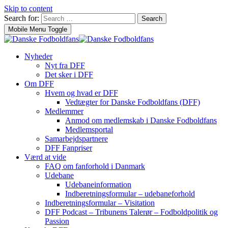
Skip to content
Search for:
Search
Mobile Menu Toggle
Nyheder
Nyt fra DFF
Det sker i DFF
Om DFF
Hvem og hvad er DFF
Vedtægter for Danske Fodboldfans (DFF)
Medlemmer
Anmod om medlemskab i Danske Fodboldfans
Medlemsportal
Samarbejdspartnere
DFF Fanpriser
Værd at vide
FAQ om fanforhold i Danmark
Udebane
Udebaneinformation
Indberetningsformular – udebaneforhold
Indberetningsformular – Visitation
DFF Podcast – Tribunens Talerør – Fodboldpolitik og
Passion