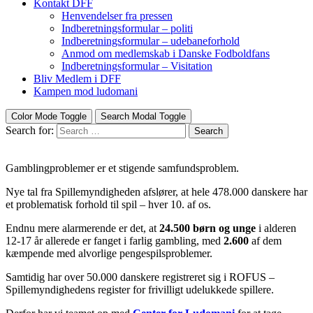
Kontakt DFF
Henvendelser fra pressen
Indberetningsformular – politi
Indberetningsformular – udebaneforhold
Anmod om medlemskab i Danske Fodboldfans
Indberetningsformular – Visitation
Bliv Medlem i DFF
Kampen mod ludomani
Color Mode Toggle
Search Modal Toggle
Search for:
Search
Gamblingproblemer er et stigende samfundsproblem.
Nye tal fra Spillemyndigheden afslører, at hele 478.000 danskere har
et problematisk forhold til spil – hver 10. af os.
Endnu mere alarmerende er det, at
24.500 børn og unge
i alderen
12-17 år allerede er fanget i farlig gambling, med
2.600
af dem
kæmpende med alvorlige pengespilsproblemer.
Samtidig har over 50.000 danskere registreret sig i ROFUS –
Spillemyndighedens register for frivilligt udelukkede spillere.