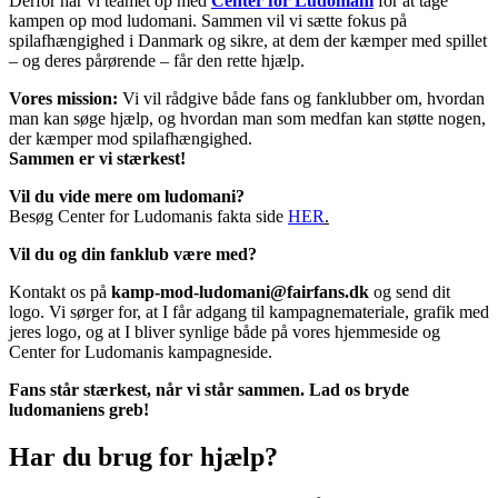
Derfor har vi teamet op med
Center for Ludomani
for at tage
kampen op mod ludomani. Sammen vil vi sætte fokus på
spilafhængighed i Danmark og sikre, at dem der kæmper med spillet
– og deres pårørende – får den rette hjælp.
Vores mission:
Vi vil rådgive både fans og fanklubber om, hvordan
man kan søge hjælp, og hvordan man som medfan kan støtte nogen,
der kæmper mod spilafhængighed.
Sammen er vi stærkest!
Vil du vide mere om ludomani?
Besøg Center for Ludomanis fakta side
HER
.
Vil du og din fanklub være med?
Kontakt os på
kamp-mod-ludomani@fairfans.dk
og send dit
logo. Vi sørger for, at I får adgang til kampagnemateriale, grafik med
jeres logo, og at I bliver synlige både på vores hjemmeside og
Center for Ludomanis kampagneside.
Fans står stærkest, når vi står sammen. Lad os bryde
ludomaniens greb!
Har du brug for hjælp?