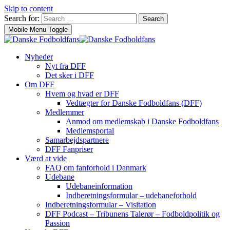
Skip to content
Search for:
Search
Mobile Menu Toggle
Nyheder
Nyt fra DFF
Det sker i DFF
Om DFF
Hvem og hvad er DFF
Vedtægter for Danske Fodboldfans (DFF)
Medlemmer
Anmod om medlemskab i Danske Fodboldfans
Medlemsportal
Samarbejdspartnere
DFF Fanpriser
Værd at vide
FAQ om fanforhold i Danmark
Udebane
Udebaneinformation
Indberetningsformular – udebaneforhold
Indberetningsformular – Visitation
DFF Podcast – Tribunens Talerør – Fodboldpolitik og
Passion