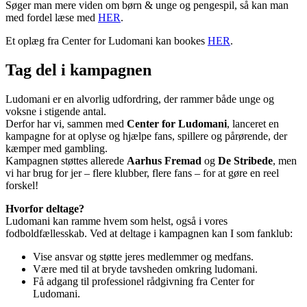
Søger man mere viden om børn & unge og pengespil, så kan man
med fordel læse med
HER
.
Et oplæg fra Center for Ludomani kan bookes
HER
.
Tag del i kampagnen
Ludomani er en alvorlig udfordring, der rammer både unge og
voksne i stigende antal.
Derfor har vi, sammen med
Center for Ludomani
, lanceret en
kampagne for at oplyse og hjælpe fans, spillere og pårørende, der
kæmper med gambling.
Kampagnen støttes allerede
Aarhus Fremad
og
De Stribede
, men
vi har brug for jer – flere klubber, flere fans – for at gøre en reel
forskel!
Hvorfor deltage?
Ludomani kan ramme hvem som helst, også i vores
fodboldfællesskab. Ved at deltage i kampagnen kan I som fanklub:
Vise ansvar og støtte jeres medlemmer og medfans.
Være med til at bryde tavsheden omkring ludomani.
Få adgang til professionel rådgivning fra Center for
Ludomani.