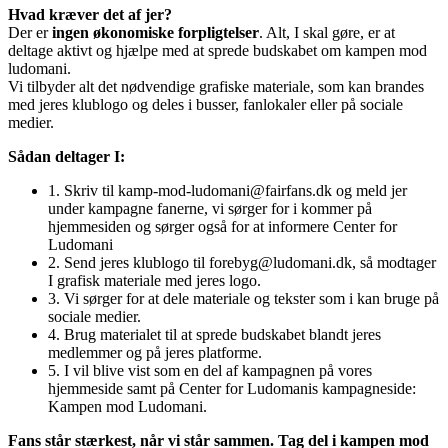
Hvad kræver det af jer?
Der er
ingen økonomiske forpligtelser
. Alt, I skal gøre, er at
deltage aktivt og hjælpe med at sprede budskabet om kampen mod
ludomani.
Vi tilbyder alt det nødvendige grafiske materiale, som kan brandes
med jeres klublogo og deles i busser, fanlokaler eller på sociale
medier.
Sådan deltager I:
1. Skriv til kamp-mod-ludomani@fairfans.dk og meld jer
under kampagne fanerne, vi sørger for i kommer på
hjemmesiden og sørger også for at informere Center for
Ludomani
2. Send jeres klublogo til forebyg@ludomani.dk, så modtager
I grafisk materiale med jeres logo.
3. Vi sørger for at dele materiale og tekster som i kan bruge på
sociale medier.
4. Brug materialet til at sprede budskabet blandt jeres
medlemmer og på jeres platforme.
5. I vil blive vist som en del af kampagnen på vores
hjemmeside samt på Center for Ludomanis kampagneside:
Kampen mod Ludomani.
Fans står stærkest, når vi står sammen. Tag del i kampen mod