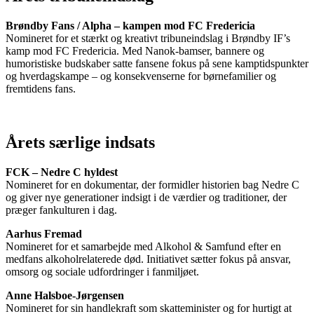
Brøndby Fans / Alpha – kampen mod FC Fredericia
Nomineret for et stærkt og kreativt tribuneindslag i Brøndby IF’s
kamp mod FC Fredericia. Med Nanok-bamser, bannere og
humoristiske budskaber satte fansene fokus på sene kamptidspunkter
og hverdagskampe – og konsekvenserne for børnefamilier og
fremtidens fans.
Årets særlige indsats
FCK – Nedre C hyldest
Nomineret for en dokumentar, der formidler historien bag Nedre C
og giver nye generationer indsigt i de værdier og traditioner, der
præger fankulturen i dag.
Aarhus Fremad
Nomineret for et samarbejde med Alkohol & Samfund efter en
medfans alkoholrelaterede død. Initiativet sætter fokus på ansvar,
omsorg og sociale udfordringer i fanmiljøet.
Anne Halsboe-Jørgensen
Nomineret for sin handlekraft som skatteminister og for hurtigt at