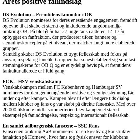
Årets positive fanindslag
DS Evolution – Fremtidens fanmotor i OB
DS Evolution nomineres for deres enestående engagement, fremdrift
og evne til at skabe et stærkt og inkluderende ungdomsmiljø
omkring OB. På blot ét år har 27 unge fans i alderen 12–17 år
opbygget en fanfraktion, der producerer tifoer, bannere og
stemningskoncepter på et niveau, der matcher langt mere etablerede
grupper.
Samtidig skaber DS Evolution et trygt fællesskab med fokus på
ansvar, respekt og fanetik. Gruppen har senest etableret sig som fast
stemningskerne for OB Q og er et tydeligt bevis på, at fremtidens
fankultur allerede er i fuld gang.
FCK – HSV venskabskamp
Venskabskampen mellem FC København og Hamburger SV
nomineres for den gennemgående positive og venlige stemning før,
under og efter kampen. Kampen blev til efter længere tids dialog
mellem klubber og fans og var skabt på direkte fanønske. Med over
20.000 tilskuere midt i sommerferien blev kampen et stærkt
eksempel på faninddragelse, respekt og internationalt fællesskab.
En samlet aalborgensisk fanscene – SSE Raus
Fanscenen omkring AaB nomineres for en kreativ og konstruktiv
fanaktion på Hornevej, hvor fans tog fysisk ansvar for klubbens