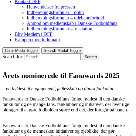
Kontakt DFF
Henvendelser fra pressen
Indberetningsformular – politi
Indberetningsformular – udebaneforhold
Anmod om medlemskab i Danske Fodboldfans
Indberetningsformular – Visitation
Bliv Medlem i DFF
Kampen mod ludomani
Color Mode Toggle
Search Modal Toggle
Search for:
Search
Årets nominerede til Fanawards 2025
– en hyldest til engagement, fællesskab og dansk fankultur
Fanawards er Danske Fodboldfans’ årlige hyldest til den danske
fankultur og de mange fans, fanklubber og initiativer, der hver uge
bidrager til at gøre fodbolden større end det, der foregår på banen.
Fanawards er Danske Fodboldfans’ årlige hyldest til den danske
fankultur og de mennesker, initiativer og øjeblikke, der gør