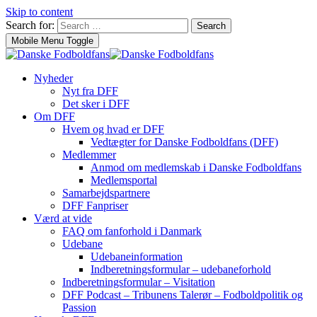
Skip to content
Search for:
Search
Mobile Menu Toggle
Nyheder
Nyt fra DFF
Det sker i DFF
Om DFF
Hvem og hvad er DFF
Vedtægter for Danske Fodboldfans (DFF)
Medlemmer
Anmod om medlemskab i Danske Fodboldfans
Medlemsportal
Samarbejdspartnere
DFF Fanpriser
Værd at vide
FAQ om fanforhold i Danmark
Udebane
Udebaneinformation
Indberetningsformular – udebaneforhold
Indberetningsformular – Visitation
DFF Podcast – Tribunens Talerør – Fodboldpolitik og
Passion