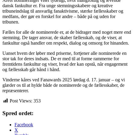
Årets nomineringer viser tydeligt, hvor mangfoldig og levende
dansk fankultur er. Fra unge stemningsskabere og kreative
tribuneindslag til ansvarlig fanaktivisme, stærke fællesskaber og
medfans, der gør en forskel for andre – både på og uden for
tribunen.
Fælles for alle de nominerede er, at de bidrager med noget mere end
stemning. De tager ansvar, de skaber fællesskab, og de viser, at
fankultur også handler om respekt, dialog og omsorg for hinanden.
Uanset hvem der løber med priserne, fortjener alle nominerede en
stor tak for deres indsats. De er med til at forme rammerne for
fremtidens fankultur og viser, hvad der kan opstå, når engagement
og fællesskab går hånd i hånd.
Vinderne kåres ved Fanawards 2025 lørdag d. 17. januar – og vi
glæder os til at hylde både de nominerede og de fællesskaber, de
repræsenterer.
Post Views:
353
Spred ordet:
Facebook
X