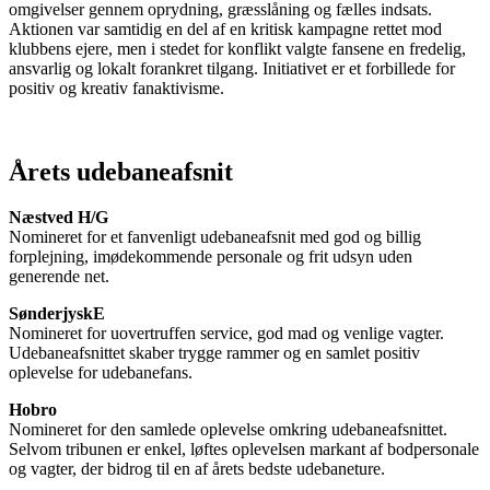
omgivelser gennem oprydning, græsslåning og fælles indsats.
Aktionen var samtidig en del af en kritisk kampagne rettet mod
klubbens ejere, men i stedet for konflikt valgte fansene en fredelig,
ansvarlig og lokalt forankret tilgang. Initiativet er et forbillede for
positiv og kreativ fanaktivisme.
Årets udebaneafsnit
Næstved H/G
Nomineret for et fanvenligt udebaneafsnit med god og billig
forplejning, imødekommende personale og frit udsyn uden
generende net.
SønderjyskE
Nomineret for uovertruffen service, god mad og venlige vagter.
Udebaneafsnittet skaber trygge rammer og en samlet positiv
oplevelse for udebanefans.
Hobro
Nomineret for den samlede oplevelse omkring udebaneafsnittet.
Selvom tribunen er enkel, løftes oplevelsen markant af bodpersonale
og vagter, der bidrog til en af årets bedste udebaneture.