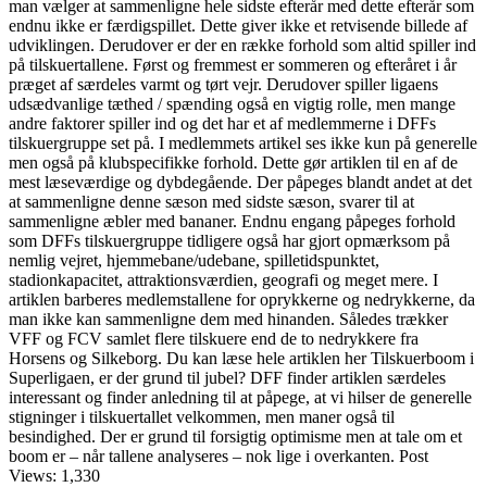
man vælger at sammenligne hele sidste efterår med dette efterår som
endnu ikke er færdigspillet. Dette giver ikke et retvisende billede af
udviklingen. Derudover er der en række forhold som altid spiller ind
på tilskuertallene. Først og fremmest er sommeren og efteråret i år
præget af særdeles varmt og tørt vejr. Derudover spiller ligaens
udsædvanlige tæthed / spænding også en vigtig rolle, men mange
andre faktorer spiller ind og det har et af medlemmerne i DFFs
tilskuergruppe set på. I medlemmets artikel ses ikke kun på generelle
men også på klubspecifikke forhold. Dette gør artiklen til en af de
mest læseværdige og dybdegående. Der påpeges blandt andet at det
at sammenligne denne sæson med sidste sæson, svarer til at
sammenligne æbler med bananer. Endnu engang påpeges forhold
som DFFs tilskuergruppe tidligere også har gjort opmærksom på
nemlig vejret, hjemmebane/udebane, spilletidspunktet,
stadionkapacitet, attraktionsværdien, geografi og meget mere. I
artiklen barberes medlemstallene for oprykkerne og nedrykkerne, da
man ikke kan sammenligne dem med hinanden. Således trækker
VFF og FCV samlet flere tilskuere end de to nedrykkere fra
Horsens og Silkeborg. Du kan læse hele artiklen her Tilskuerboom i
Superligaen, er der grund til jubel? DFF finder artiklen særdeles
interessant og finder anledning til at påpege, at vi hilser de generelle
stigninger i tilskuertallet velkommen, men maner også til
besindighed. Der er grund til forsigtig optimisme men at tale om et
boom er – når tallene analyseres – nok lige i overkanten. Post
Views: 1,330