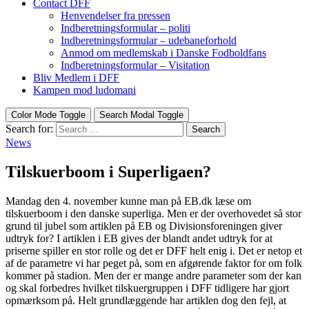
Contact DFF
Henvendelser fra pressen
Indberetningsformular – politi
Indberetningsformular – udebaneforhold
Anmod om medlemskab i Danske Fodboldfans
Indberetningsformular – Visitation
Bliv Medlem i DFF
Kampen mod ludomani
Color Mode Toggle
Search Modal Toggle
Search for:
Search
News
Tilskuerboom i Superligaen?
Mandag den 4. november kunne man på EB.dk læse om
tilskuerboom i den danske superliga. Men er der overhovedet så stor
grund til jubel som artiklen på EB og Divisionsforeningen giver
udtryk for? I artiklen i EB gives der blandt andet udtryk for at
priserne spiller en stor rolle og det er DFF helt enig i. Det er netop et
af de parametre vi har peget på, som en afgørende faktor for om folk
kommer på stadion. Men der er mange andre parameter som der kan
og skal forbedres hvilket tilskuergruppen i DFF tidligere har gjort
opmærksom på. Helt grundlæggende har artiklen dog den fejl, at