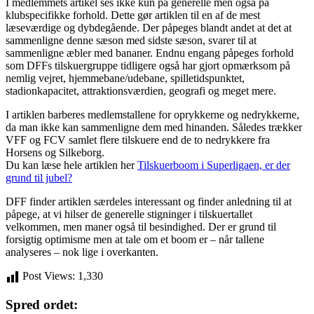
I medlemmets artikel ses ikke kun på generelle men også på
klubspecifikke forhold. Dette gør artiklen til en af de mest
læseværdige og dybdegående. Der påpeges blandt andet at det at
sammenligne denne sæson med sidste sæson, svarer til at
sammenligne æbler med bananer. Endnu engang påpeges forhold
som DFFs tilskuergruppe tidligere også har gjort opmærksom på
nemlig vejret, hjemmebane/udebane, spilletidspunktet,
stadionkapacitet, attraktionsværdien, geografi og meget mere.
I artiklen barberes medlemstallene for oprykkerne og nedrykkerne,
da man ikke kan sammenligne dem med hinanden. Således trækker
VFF og FCV samlet flere tilskuere end de to nedrykkere fra
Horsens og Silkeborg.
Du kan læse hele artiklen her
Tilskuerboom i Superligaen, er der
grund til jubel?
DFF finder artiklen særdeles interessant og finder anledning til at
påpege, at vi hilser de generelle stigninger i tilskuertallet
velkommen, men maner også til besindighed. Der er grund til
forsigtig optimisme men at tale om et boom er – når tallene
analyseres – nok lige i overkanten.
Post Views:
1,330
Spred ordet: