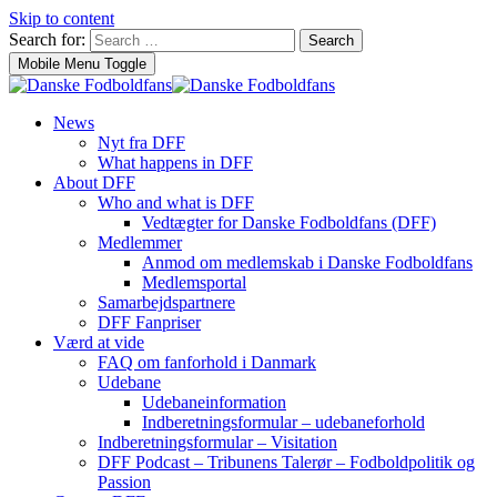
Skip to content
Search for:
Search
Mobile Menu Toggle
News
Nyt fra DFF
What happens in DFF
About DFF
Who and what is DFF
Vedtægter for Danske Fodboldfans (DFF)
Medlemmer
Anmod om medlemskab i Danske Fodboldfans
Medlemsportal
Samarbejdspartnere
DFF Fanpriser
Værd at vide
FAQ om fanforhold i Danmark
Udebane
Udebaneinformation
Indberetningsformular – udebaneforhold
Indberetningsformular – Visitation
DFF Podcast – Tribunens Talerør – Fodboldpolitik og
Passion