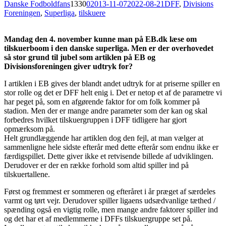
Danske Fodboldfans
1330
0
2013-11-07
2022-08-21
DFF
,
Divisions
Foreningen
,
Superliga
,
tilskuere
Mandag den 4. november kunne man på EB.dk læse om
tilskuerboom i den danske superliga. Men er der overhovedet
så stor grund til jubel som artiklen på EB og
Divisionsforeningen giver udtryk for?
I artiklen i EB gives der blandt andet udtryk for at priserne spiller en
stor rolle og det er DFF helt enig i. Det er netop et af de parametre vi
har peget på, som en afgørende faktor for om folk kommer på
stadion. Men der er mange andre parameter som der kan og skal
forbedres hvilket tilskuergruppen i DFF tidligere har gjort
opmærksom på.
Helt grundlæggende har artiklen dog den fejl, at man vælger at
sammenligne hele sidste efterår med dette efterår som endnu ikke er
færdigspillet. Dette giver ikke et retvisende billede af udviklingen.
Derudover er der en række forhold som altid spiller ind på
tilskuertallene.
Først og fremmest er sommeren og efteråret i år præget af særdeles
varmt og tørt vejr. Derudover spiller ligaens udsædvanlige tæthed /
spænding også en vigtig rolle, men mange andre faktorer spiller ind
og det har et af medlemmerne i DFFs tilskuergruppe set på.