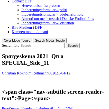
Contact DFF
Henvendelser fra pressen
Indberetningsformular – politi
Indberetningsformular – udebaneforhold
Anmod om medlemskab i Danske Fodboldfans
Indberetningsformular – Visitation
Bliv Medlem i DFF
Kampen mod ludomani
Color Mode Toggle
Search Modal Toggle
Search for:
Search
Spørgeskema 2021_Qtra
SPECIAL_Side_11
Christian Kokholm Rothmann
0
0
2021-04-12
<span class="nav-subtitle screen-reader-
text">Page</span>
Prev
Overvældende opbakning til at flytte VM