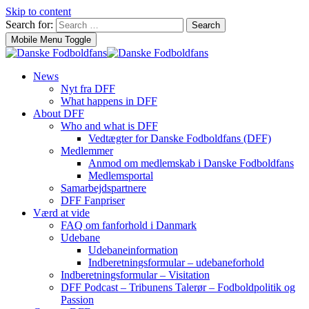
Skip to content
Search for:
Search
Mobile Menu Toggle
News
Nyt fra DFF
What happens in DFF
About DFF
Who and what is DFF
Vedtægter for Danske Fodboldfans (DFF)
Medlemmer
Anmod om medlemskab i Danske Fodboldfans
Medlemsportal
Samarbejdspartnere
DFF Fanpriser
Værd at vide
FAQ om fanforhold i Danmark
Udebane
Udebaneinformation
Indberetningsformular – udebaneforhold
Indberetningsformular – Visitation
DFF Podcast – Tribunens Talerør – Fodboldpolitik og
Passion