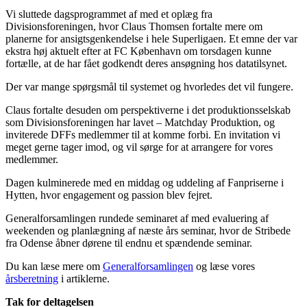
Vi sluttede dagsprogrammet af med et oplæg fra
Divisionsforeningen, hvor Claus Thomsen fortalte mere om
planerne for ansigtsgenkendelse i hele Superligaen. Et emne der var
ekstra høj aktuelt efter at FC København om torsdagen kunne
fortælle, at de har fået godkendt deres ansøgning hos datatilsynet.
Der var mange spørgsmål til systemet og hvorledes det vil fungere.
Claus fortalte desuden om perspektiverne i det produktionsselskab
som Divisionsforeningen har lavet – Matchday Produktion, og
inviterede DFFs medlemmer til at komme forbi. En invitation vi
meget gerne tager imod, og vil sørge for at arrangere for vores
medlemmer.
Dagen kulminerede med en middag og uddeling af Fanpriserne i
Hytten, hvor engagement og passion blev fejret.
Generalforsamlingen rundede seminaret af med evaluering af
weekenden og planlægning af næste års seminar, hvor de Stribede
fra Odense åbner dørene til endnu et spændende seminar.
Du kan læse mere om
Generalforsamlingen
og læse vores
årsberetning
i artiklerne.
Tak for deltagelsen