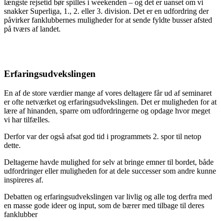
længste rejsetid bør spilles i weekenden – og det er uanset om vi
snakker Superliga, 1., 2. eller 3. division. Det er en udfordring der
påvirker fanklubbernes muligheder for at sende fyldte busser afsted
på tværs af landet.
Erfaringsudvekslingen
En af de store værdier mange af vores deltagere får ud af seminaret
er ofte netværket og erfaringsudvekslingen. Det er muligheden for at
lære af hinanden, sparre om udfordringerne og opdage hvor meget
vi har tilfælles.
Derfor var der også afsat god tid i programmets 2. spor til netop
dette.
Deltagerne havde mulighed for selv at bringe emner til bordet, både
udfordringer eller muligheden for at dele successer som andre kunne
inspireres af.
Debatten og erfaringsudvekslingen var livlig og alle tog derfra med
en masse gode ideer og input, som de bærer med tilbage til deres
fanklubber