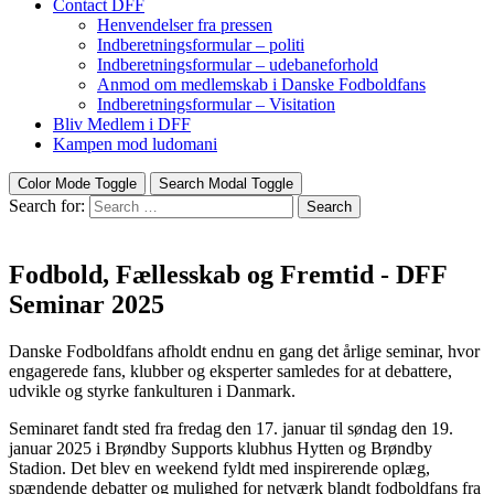
Contact DFF
Henvendelser fra pressen
Indberetningsformular – politi
Indberetningsformular – udebaneforhold
Anmod om medlemskab i Danske Fodboldfans
Indberetningsformular – Visitation
Bliv Medlem i DFF
Kampen mod ludomani
Color Mode Toggle
Search Modal Toggle
Search for:
Search
Fodbold, Fællesskab og Fremtid - DFF
Seminar 2025
Danske Fodboldfans afholdt endnu en gang det årlige seminar, hvor
engagerede fans, klubber og eksperter samledes for at debattere,
udvikle og styrke fankulturen i Danmark.
Seminaret fandt sted fra fredag den 17. januar til søndag den 19.
januar 2025 i Brøndby Supports klubhus Hytten og Brøndby
Stadion. Det blev en weekend fyldt med inspirerende oplæg,
spændende debatter og mulighed for netværk blandt fodboldfans fra