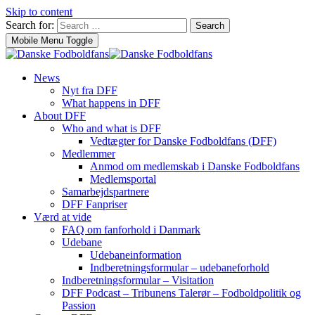
Skip to content
Search for:
Search
Mobile Menu Toggle
News
Nyt fra DFF
What happens in DFF
About DFF
Who and what is DFF
Vedtægter for Danske Fodboldfans (DFF)
Medlemmer
Anmod om medlemskab i Danske Fodboldfans
Medlemsportal
Samarbejdspartnere
DFF Fanpriser
Værd at vide
FAQ om fanforhold i Danmark
Udebane
Udebaneinformation
Indberetningsformular – udebaneforhold
Indberetningsformular – Visitation
DFF Podcast – Tribunens Talerør – Fodboldpolitik og
Passion