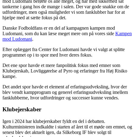
mod Ludomani berørte os alle meget, og har med sikkerhed sat
tankerne i gang hos de mange i salen. Der var gode snakke om de
udfordringer, men også muligheder vi som fanklubber har for at
hjælpe med at sætte fokus på det.
Danske Fodboldfans er en del af kampagnen kampen mod
Ludomani, som du kan læse meget mere om på vores side
Kampen
mod Ludomani
.
Efter oplægget fra Center for Ludomani havde vi valgt at splitte
programmet op i to spor med hver deres fokus.
Det ene spor havde et mere fanpolitisk fokus med emner som
Klubejerskab, Lovliggørelse af Pyro og erfaringer fra Høj Risiko
kampe.
Det andet spor havde et element af erfaringsudveksling, hvor der
blev vendt kampprogram og generel erfaringsudveksling imellem
fanklubberne, hvor udfordringer og successer kunne vendes.
Klubejerskaber
Igen i 2024 har klubejerskaber fyldt en del i debatten.
Kulturministeren indkaldte i starten af året til et møde om emnet, og
senest blev det aktuelt igen, da Silkeborg IF blev solgt til