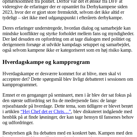
opmærksomhed fra politiet. Derfor var det et ønske fra DFF at
videregive de erfaringer der er opsamlet fra Derbykampene siden
2023, hvor der er gjort store fremskridt, selvom det ikke altid er
tydeligt – slet ikke med udgangspunkt i efterårets derbykampe.
Deres erfaringer understregede, hvordan dialog og samarbejde kan
mindske konflikter og styrke forholdet mellem fans og myndigheder.
Der lød desuden en opfordring om at tage dialogen med politiet og
derigennem forsøge at udvikle kampdags setuppet og samarbejdet,
også selvom kampene ikke er kategoriseret som en høj risiko kamp.
Hverdagskampe og kampprogram
Hverdagskampe er desværre kommet for at blive, men skal vi
acceptere det? Dette spørgsmål blev livligt debatteret i sessionen om
kampprogrammet.
Emnet er en genganger på seminaret, men i år blev der sat fokus på
den største udfordring set fra de medrejsende fans: de lange
rejseafstande på hverdage. Dette tema, som tidligere er blevet berørt
i artiklen
“Hej Chef det er Chris…”
, blev diskuteret indgående med
henblik på at finde løsninger, der kan tage hensyn til fansenes behov
og udfordringer.
Bestyrelsen gik fra debatten med en konkret bøn. Kampen med den