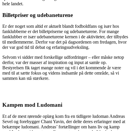
hele landet.
Billetpriser og udebaneturene
Er der noget som altid er aktuelt blandt fodboldfans og især hos
fanklubberne er det billetpriserne og udebaneturene. For mange
fanklubber er især udebaneturene kernen i de aktiviteter, der tilbydes
til medlemmerne. Derfor var det på dagsordenen om fredagen, hvor
der var god tid til debat og erfaringsudveksling.
Selvom vi sidder med forskellige udfordringer – eller måske netop
derfor, var der masser af inspiration og input at samle op.
Bestyrelsen fik taget mange noter og vil i det kommende år være
med til at sætte fokus og videns indsamle på dette område, så vi
sammen kan stå stærkere.
Kampen mod Ludomani
Et af de mest rørende oplæg kom fra en tidligere ludoman Andreas
Sevel og forebygger Chani Yavin, der delte deres erfaringer med at
bekæmpe ludomani. Andreas’ fortællinger om hans liv og kamp