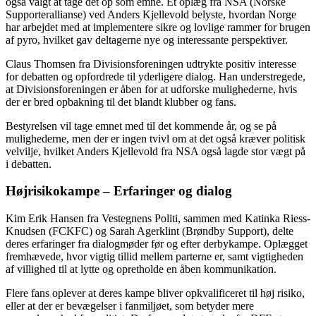
også valgt at tage det op som emne. Et oplæg fra NSA (Norske
Supporterallianse) ved Anders Kjellevold belyste, hvordan Norge
har arbejdet med at implementere sikre og lovlige rammer for brugen
af pyro, hvilket gav deltagerne nye og interessante perspektiver.
Claus Thomsen fra Divisionsforeningen udtrykte positiv interesse
for debatten og opfordrede til yderligere dialog. Han understregede,
at Divisionsforeningen er åben for at udforske mulighederne, hvis
der er bred opbakning til det blandt klubber og fans.
Bestyrelsen vil tage emnet med til det kommende år, og se på
mulighederne, men der er ingen tvivl om at det også kræver politisk
velvilje, hvilket Anders Kjellevold fra NSA også lagde stor vægt på
i debatten.
Højrisikokampe – Erfaringer og dialog
Kim Erik Hansen fra Vestegnens Politi, sammen med Katinka Riess-
Knudsen (FCKFC) og Sarah Agerklint (Brøndby Support), delte
deres erfaringer fra dialogmøder før og efter derbykampe. Oplægget
fremhævede, hvor vigtig tillid mellem parterne er, samt vigtigheden
af villighed til at lytte og opretholde en åben kommunikation.
Flere fans oplever at deres kampe bliver opkvalificeret til høj risiko,
eller at der er bevægelser i fanmiljøet, som betyder mere