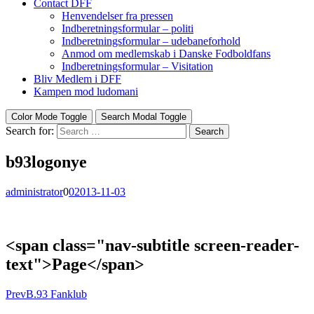
Contact DFF
Henvendelser fra pressen
Indberetningsformular – politi
Indberetningsformular – udebaneforhold
Anmod om medlemskab i Danske Fodboldfans
Indberetningsformular – Visitation
Bliv Medlem i DFF
Kampen mod ludomani
Color Mode Toggle
Search Modal Toggle
Search for:
Search
b93logonye
administrator
0
0
2013-11-03
<span class="nav-subtitle screen-reader-
text">Page</span>
Prev
B.93 Fanklub