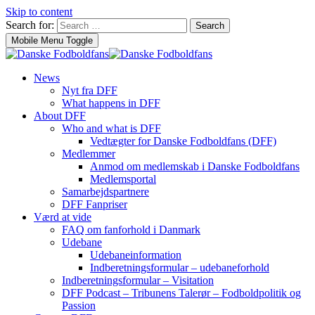
Skip to content
Search for:
Search
Mobile Menu Toggle
News
Nyt fra DFF
What happens in DFF
About DFF
Who and what is DFF
Vedtægter for Danske Fodboldfans (DFF)
Medlemmer
Anmod om medlemskab i Danske Fodboldfans
Medlemsportal
Samarbejdspartnere
DFF Fanpriser
Værd at vide
FAQ om fanforhold i Danmark
Udebane
Udebaneinformation
Indberetningsformular – udebaneforhold
Indberetningsformular – Visitation
DFF Podcast – Tribunens Talerør – Fodboldpolitik og
Passion