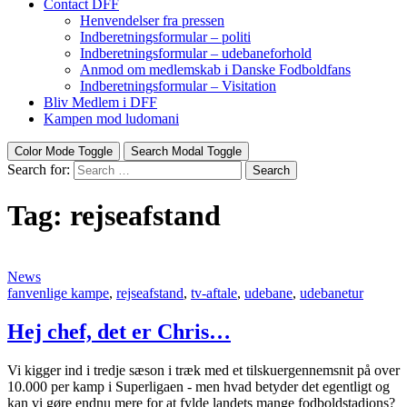
Contact DFF
Henvendelser fra pressen
Indberetningsformular – politi
Indberetningsformular – udebaneforhold
Anmod om medlemskab i Danske Fodboldfans
Indberetningsformular – Visitation
Bliv Medlem i DFF
Kampen mod ludomani
Color Mode Toggle
Search Modal Toggle
Search for:
Search
Tag:
rejseafstand
News
fanvenlige kampe
,
rejseafstand
,
tv-aftale
,
udebane
,
udebanetur
Hej chef, det er Chris…
Vi kigger ind i tredje sæson i træk med et tilskuergennemsnit på over
10.000 per kamp i Superligaen - men hvad betyder det egentligt og
kan vi gøre endnu mere for at fylde landets mange fodboldstadions?