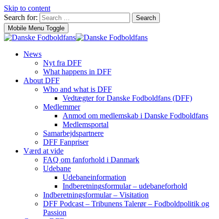
Skip to content
Search for:
Search
Mobile Menu Toggle
News
Nyt fra DFF
What happens in DFF
About DFF
Who and what is DFF
Vedtægter for Danske Fodboldfans (DFF)
Medlemmer
Anmod om medlemskab i Danske Fodboldfans
Medlemsportal
Samarbejdspartnere
DFF Fanpriser
Værd at vide
FAQ om fanforhold i Danmark
Udebane
Udebaneinformation
Indberetningsformular – udebaneforhold
Indberetningsformular – Visitation
DFF Podcast – Tribunens Talerør – Fodboldpolitik og
Passion