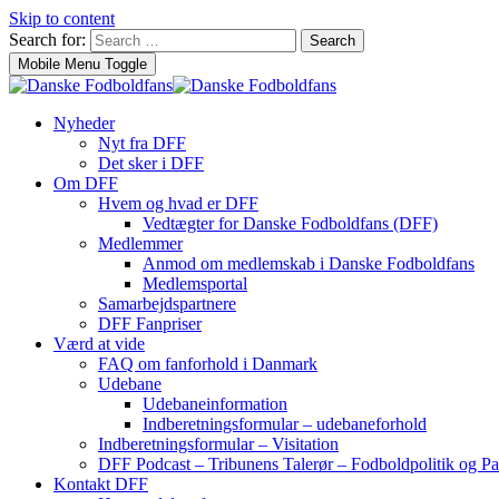
Skip to content
Search for:
Search
Mobile Menu Toggle
Nyheder
Nyt fra DFF
Det sker i DFF
Om DFF
Hvem og hvad er DFF
Vedtægter for Danske Fodboldfans (DFF)
Medlemmer
Anmod om medlemskab i Danske Fodboldfans
Medlemsportal
Samarbejdspartnere
DFF Fanpriser
Værd at vide
FAQ om fanforhold i Danmark
Udebane
Udebaneinformation
Indberetningsformular – udebaneforhold
Indberetningsformular – Visitation
DFF Podcast – Tribunens Talerør – Fodboldpolitik og Pa
Kontakt DFF