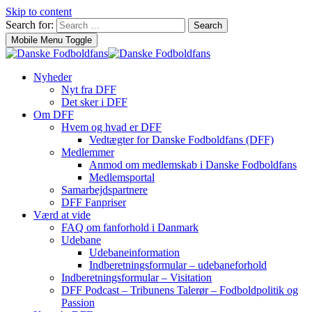
Skip to content
Search for:
Search
Mobile Menu Toggle
Nyheder
Nyt fra DFF
Det sker i DFF
Om DFF
Hvem og hvad er DFF
Vedtægter for Danske Fodboldfans (DFF)
Medlemmer
Anmod om medlemskab i Danske Fodboldfans
Medlemsportal
Samarbejdspartnere
DFF Fanpriser
Værd at vide
FAQ om fanforhold i Danmark
Udebane
Udebaneinformation
Indberetningsformular – udebaneforhold
Indberetningsformular – Visitation
DFF Podcast – Tribunens Talerør – Fodboldpolitik og
Passion