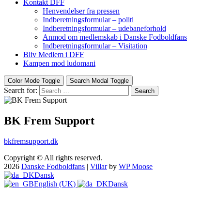
Kontakt DFF
Henvendelser fra pressen
Indberetningsformular – politi
Indberetningsformular – udebaneforhold
Anmod om medlemskab i Danske Fodboldfans
Indberetningsformular – Visitation
Bliv Medlem i DFF
Kampen mod ludomani
Color Mode Toggle
Search Modal Toggle
Search for:
Search
BK Frem Support
bkfremsupport.dk
Copyright © All rights reserved.
2026
Danske Fodboldfans
|
Villar
by
WP Moose
Dansk
English (UK)
Dansk