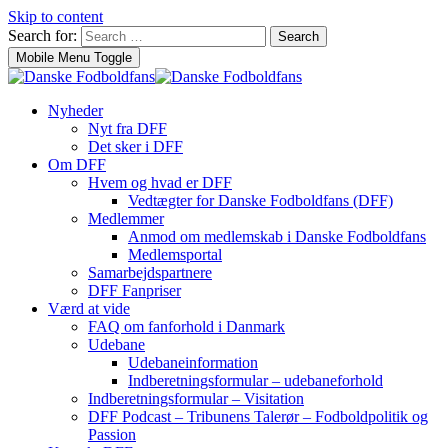
Skip to content
Search for:
Search
Mobile Menu Toggle
Nyheder
Nyt fra DFF
Det sker i DFF
Om DFF
Hvem og hvad er DFF
Vedtægter for Danske Fodboldfans (DFF)
Medlemmer
Anmod om medlemskab i Danske Fodboldfans
Medlemsportal
Samarbejdspartnere
DFF Fanpriser
Værd at vide
FAQ om fanforhold i Danmark
Udebane
Udebaneinformation
Indberetningsformular – udebaneforhold
Indberetningsformular – Visitation
DFF Podcast – Tribunens Talerør – Fodboldpolitik og
Passion