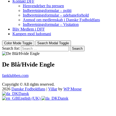
Kontakt DFF
Henvendelser fra pressen
Indberetningsformular – politi
Indberetningsformular – udebaneforhold
Anmod om medlemskab i Danske Fodboldfans
Indberetningsformular – Visitation
Bliv Medlem i DFF
Kampen mod ludomani
Color Mode Toggle
Search Modal Toggle
Search for:
Search
De Blå/Hvide Engle
fanklubben.com
Copyright © All rights reserved.
2026
Danske Fodboldfans
|
Villar
by
WP Moose
Dansk
English (UK)
Dansk