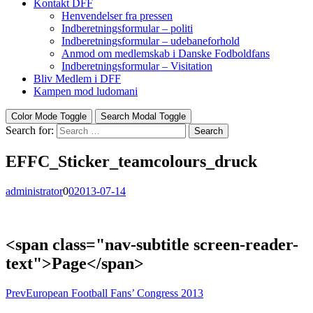
Kontakt DFF
Henvendelser fra pressen
Indberetningsformular – politi
Indberetningsformular – udebaneforhold
Anmod om medlemskab i Danske Fodboldfans
Indberetningsformular – Visitation
Bliv Medlem i DFF
Kampen mod ludomani
Color Mode Toggle
Search Modal Toggle
Search for:
Search
EFFC_Sticker_teamcolours_druck
administrator
0
0
2013-07-14
<span class="nav-subtitle screen-reader-
text">Page</span>
Prev
European Football Fans’ Congress 2013