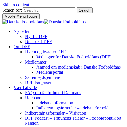
Skip to content
Search for:
Search
Mobile Menu Toggle
Nyheder
Nyt fra DFF
Det sker i DFF
Om DFF
Hvem og hvad er DFF
Vedtægter for Danske Fodboldfans (DFF)
Medlemmer
Anmod om medlemskab i Danske Fodboldfans
Medlemsportal
Samarbejdspartnere
DFF Fanpriser
Værd at vide
FAQ om fanforhold i Danmark
Udebane
Udebaneinformation
Indberetningsformular – udebaneforhold
Indberetningsformular – Visitation
DFF Podcast – Tribunens Talerør – Fodboldpolitik og
Passion