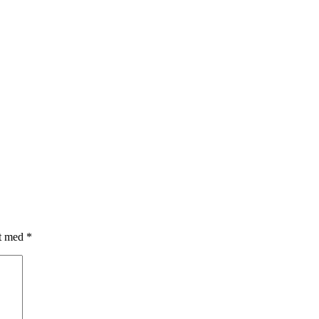
et med
*