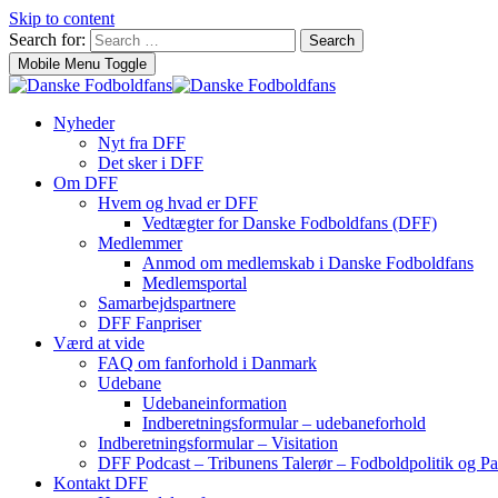
Skip to content
Search for:
Search
Mobile Menu Toggle
Nyheder
Nyt fra DFF
Det sker i DFF
Om DFF
Hvem og hvad er DFF
Vedtægter for Danske Fodboldfans (DFF)
Medlemmer
Anmod om medlemskab i Danske Fodboldfans
Medlemsportal
Samarbejdspartnere
DFF Fanpriser
Værd at vide
FAQ om fanforhold i Danmark
Udebane
Udebaneinformation
Indberetningsformular – udebaneforhold
Indberetningsformular – Visitation
DFF Podcast – Tribunens Talerør – Fodboldpolitik og Pa
Kontakt DFF