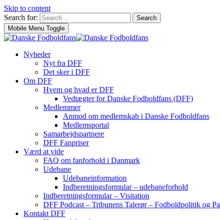
Skip to content
Search for:
Search
Mobile Menu Toggle
Nyheder
Nyt fra DFF
Det sker i DFF
Om DFF
Hvem og hvad er DFF
Vedtægter for Danske Fodboldfans (DFF)
Medlemmer
Anmod om medlemskab i Danske Fodboldfans
Medlemsportal
Samarbejdspartnere
DFF Fanpriser
Værd at vide
FAQ om fanforhold i Danmark
Udebane
Udebaneinformation
Indberetningsformular – udebaneforhold
Indberetningsformular – Visitation
DFF Podcast – Tribunens Talerør – Fodboldpolitik og Pa
Kontakt DFF