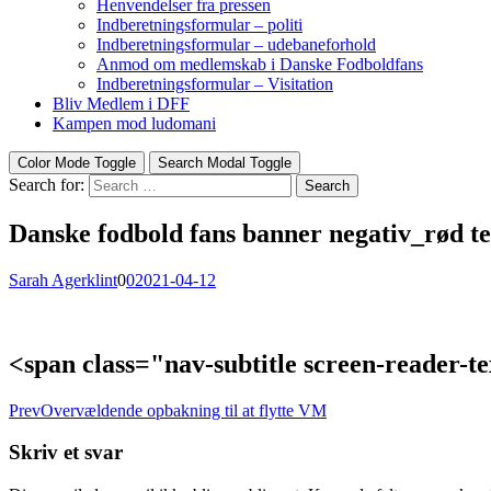
Henvendelser fra pressen
Indberetningsformular – politi
Indberetningsformular – udebaneforhold
Anmod om medlemskab i Danske Fodboldfans
Indberetningsformular – Visitation
Bliv Medlem i DFF
Kampen mod ludomani
Color Mode Toggle
Search Modal Toggle
Search for:
Search
Danske fodbold fans banner negativ_rød t
Sarah Agerklint
0
0
2021-04-12
<span class="nav-subtitle screen-reader-
Prev
Overvældende opbakning til at flytte VM
Skriv et svar