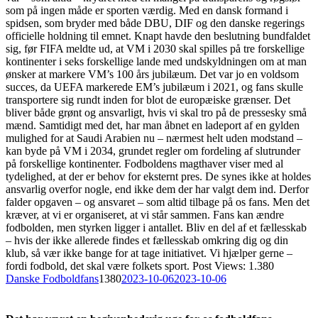
som på ingen måde er sporten værdig. Med en dansk formand i
spidsen, som bryder med både DBU, DIF og den danske regerings
officielle holdning til emnet. Knapt havde den beslutning bundfaldet
sig, før FIFA meldte ud, at VM i 2030 skal spilles på tre forskellige
kontinenter i seks forskellige lande med undskyldningen om at man
ønsker at markere VM’s 100 års jubilæum. Det var jo en voldsom
succes, da UEFA markerede EM’s jubilæum i 2021, og fans skulle
transportere sig rundt inden for blot de europæiske grænser. Det
bliver både grønt og ansvarligt, hvis vi skal tro på de pressesky små
mænd. Samtidigt med det, har man åbnet en ladeport af en gylden
mulighed for at Saudi Arabien nu – nærmest helt uden modstand –
kan byde på VM i 2034, grundet regler om fordeling af slutrunder
på forskellige kontinenter. Fodboldens magthaver viser med al
tydelighed, at der er behov for eksternt pres. De synes ikke at holdes
ansvarlig overfor nogle, end ikke dem der har valgt dem ind. Derfor
falder opgaven – og ansvaret – som altid tilbage på os fans. Men det
kræver, at vi er organiseret, at vi står sammen. Fans kan ændre
fodbolden, men styrken ligger i antallet. Bliv en del af et fællesskab
– hvis der ikke allerede findes et fællesskab omkring dig og din
klub, så vær ikke bange for at tage initiativet. Vi hjælper gerne –
fordi fodbold, det skal være folkets sport. Post Views: 1.380
Danske Fodboldfans
1380
2023-10-06
2023-10-06