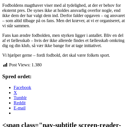
Fodboldens magthaver viser med al tydelighed, at der er behov for
eksternt pres. De synes ikke at holdes ansvarlig overfor nogle, end
ikke dem der har valgt dem ind. Derfor falder opgaven – og ansvaret
– som altid tilbage på os fans. Men det kræver, at vi er organiseret, at
vi står sammen.
Fans kan ændre fodbolden, men styrken ligger i antallet. Bliv en del
af et fællesskab – hvis der ikke allerede findes et fællesskab omkring
dig og din klub, så vær ikke bange for at tage initiativet.
Vi hjælper gerne – fordi fodbold, det skal være folkets sport.
Post Views:
1.380
Spred ordet:
Facebook
X
Tumblr
Reddit
E-mail
<span class="nav-subtitle screen-reader-