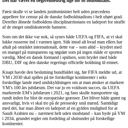
Det har været en begivenhedsrig uge for os fodboldfans.
Først skulle vi se landets justitsminister helt uden præcedens
appellere for censur på de danske fodboldstadions i helt uhørt grad.
Derefter åbnede fodboldens disciplinærinstans en ladeport for straffe
af de meget omdiskuterede bannere.
Som om det ikke var nok, så synes både UEFA og FIFA, at vi skal
lukke russerne ind i varmen igen. Stik imod alt hvad man ellers har
aftalt på området internationalt, dette var – som altid – krydret med
en mangel på transparens og røgslør som på ingen måde er sporten
værdig. Med en dansk formand i spidsen, som bryder med både
DBU, DIF og den danske regerings officielle holdning til emnet.
Knapt havde den beslutning bundfaldet sig, før FIFA meldte ud, at
VM i 2030 skal spilles på tre forskellige kontinenter i seks
forskellige lande med undskyldningen om at man ønsker at markere
VM’s 100 års jubilæum. Det var jo en voldsom succes, da UEFA
markerede EM’s jubilæum i 2021, og fans skulle transportere sig
rundt inden for blot de europæiske grænser. Det bliver både grønt og
ansvarligt, hvis vi skal tro på de pressesky små mænd. Samtidigt
med det, har man åbnet en ladeport af en gylden mulighed for at
Saudi Arabien nu – nærmest helt uden modstand – kan byde på VM
i 2034, grundet regler om fordeling af slutrunder på forskellige
kontinenter.