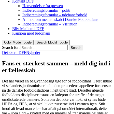
Kontakt DFF
Henvendelser fra pressen
Indberetningsformular – politi
Indberetningsformular – udebaneforhold
Anmod om medlemskab i Danske Fodboldfans
Indberetningsformular – Visitation
Bliv Medlem i DFF
Kampen mod ludomani
Color Mode Toggle
Search Modal Toggle
Search for:
Search
Det sker i DFF
Nyheder
Fans er stærkest sammen – meld dig ind i
et fællesskab
Det har været en begivenhedsrig uge for os fodboldfans. Først skulle
vi se landets justitsminister helt uden præcedens appellere for censur
på de danske fodboldstadions i helt uhørt grad. Derefter åbnede
fodboldens disciplinærinstans en ladeport for straffe af de meget
omdiskuterede bannere. Som om det ikke var nok, så synes både
UEFA og FIFA, at vi skal lukke russerne ind i varmen igen. Stik
imod alt hvad man ellers har aftalt på området internationalt, dette
var – som altid – krydret med en mangel på transparens og røgslør