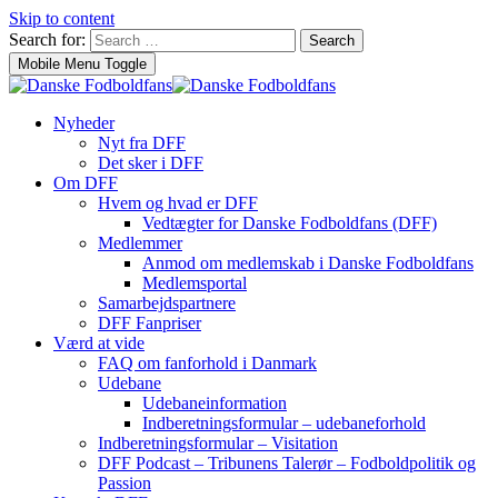
Skip to content
Search for:
Search
Mobile Menu Toggle
Nyheder
Nyt fra DFF
Det sker i DFF
Om DFF
Hvem og hvad er DFF
Vedtægter for Danske Fodboldfans (DFF)
Medlemmer
Anmod om medlemskab i Danske Fodboldfans
Medlemsportal
Samarbejdspartnere
DFF Fanpriser
Værd at vide
FAQ om fanforhold i Danmark
Udebane
Udebaneinformation
Indberetningsformular – udebaneforhold
Indberetningsformular – Visitation
DFF Podcast – Tribunens Talerør – Fodboldpolitik og
Passion