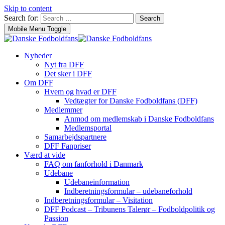
Skip to content
Search for:
Search
Mobile Menu Toggle
Nyheder
Nyt fra DFF
Det sker i DFF
Om DFF
Hvem og hvad er DFF
Vedtægter for Danske Fodboldfans (DFF)
Medlemmer
Anmod om medlemskab i Danske Fodboldfans
Medlemsportal
Samarbejdspartnere
DFF Fanpriser
Værd at vide
FAQ om fanforhold i Danmark
Udebane
Udebaneinformation
Indberetningsformular – udebaneforhold
Indberetningsformular – Visitation
DFF Podcast – Tribunens Talerør – Fodboldpolitik og
Passion