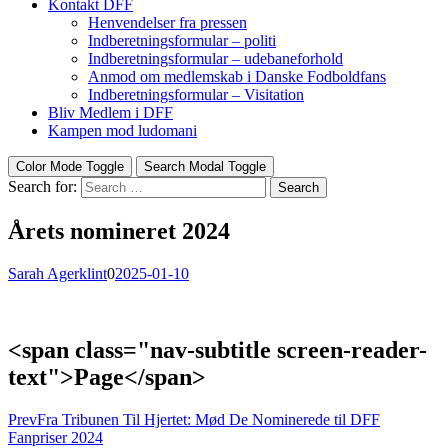
Kontakt DFF
Henvendelser fra pressen
Indberetningsformular – politi
Indberetningsformular – udebaneforhold
Anmod om medlemskab i Danske Fodboldfans
Indberetningsformular – Visitation
Bliv Medlem i DFF
Kampen mod ludomani
Color Mode Toggle
Search Modal Toggle
Search for:
Search
Årets nomineret 2024
Sarah Agerklint
0
2025-01-10
<span class="nav-subtitle screen-reader-
text">Page</span>
Prev
Fra Tribunen Til Hjertet: Mød De Nominerede til DFF
Fanpriser 2024