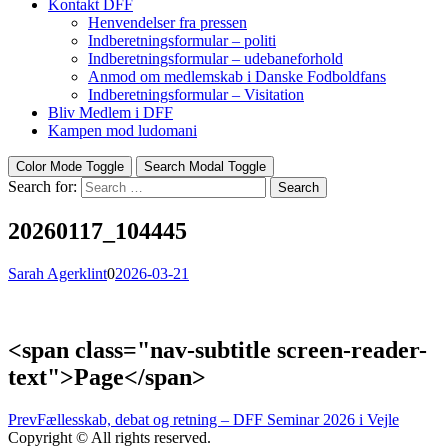
Kontakt DFF
Henvendelser fra pressen
Indberetningsformular – politi
Indberetningsformular – udebaneforhold
Anmod om medlemskab i Danske Fodboldfans
Indberetningsformular – Visitation
Bliv Medlem i DFF
Kampen mod ludomani
Color Mode Toggle
Search Modal Toggle
Search for:
Search
20260117_104445
Sarah Agerklint
0
2026-03-21
<span class="nav-subtitle screen-reader-
text">Page</span>
Prev
Fællesskab, debat og retning – DFF Seminar 2026 i Vejle
Copyright © All rights reserved.