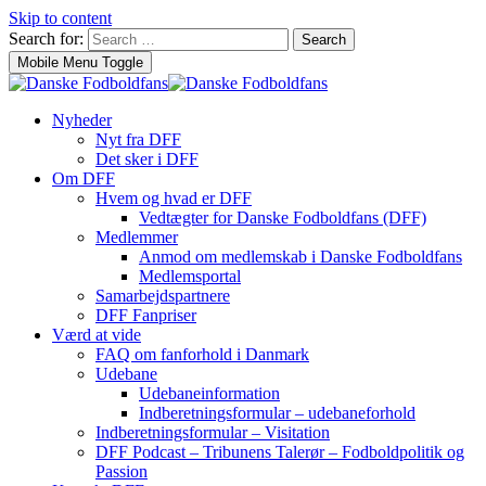
Skip to content
Search for:
Search
Mobile Menu Toggle
Nyheder
Nyt fra DFF
Det sker i DFF
Om DFF
Hvem og hvad er DFF
Vedtægter for Danske Fodboldfans (DFF)
Medlemmer
Anmod om medlemskab i Danske Fodboldfans
Medlemsportal
Samarbejdspartnere
DFF Fanpriser
Værd at vide
FAQ om fanforhold i Danmark
Udebane
Udebaneinformation
Indberetningsformular – udebaneforhold
Indberetningsformular – Visitation
DFF Podcast – Tribunens Talerør – Fodboldpolitik og
Passion