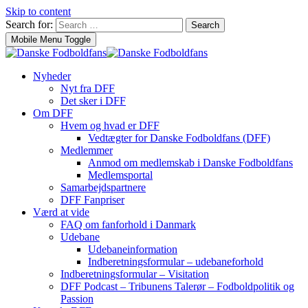
Skip to content
Search for:
Search
Mobile Menu Toggle
Nyheder
Nyt fra DFF
Det sker i DFF
Om DFF
Hvem og hvad er DFF
Vedtægter for Danske Fodboldfans (DFF)
Medlemmer
Anmod om medlemskab i Danske Fodboldfans
Medlemsportal
Samarbejdspartnere
DFF Fanpriser
Værd at vide
FAQ om fanforhold i Danmark
Udebane
Udebaneinformation
Indberetningsformular – udebaneforhold
Indberetningsformular – Visitation
DFF Podcast – Tribunens Talerør – Fodboldpolitik og
Passion