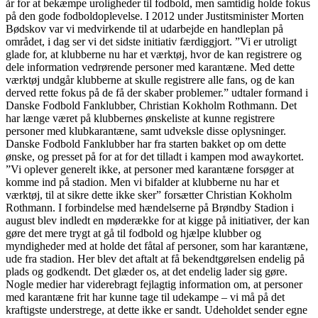
år for at bekæmpe uroligheder til fodbold, men samtidig holde fokus
på den gode fodboldoplevelse. I 2012 under Justitsminister Morten
Bødskov var vi medvirkende til at udarbejde en handleplan på
området, i dag ser vi det sidste initiativ færdiggjort. ”Vi er utroligt
glade for, at klubberne nu har et værktøj, hvor de kan registrere og
dele information vedrørende personer med karantæne. Med dette
værktøj undgår klubberne at skulle registrere alle fans, og de kan
derved rette fokus på de få der skaber problemer.” udtaler formand i
Danske Fodbold Fanklubber, Christian Kokholm Rothmann. Det
har længe været på klubbernes ønskeliste at kunne registrere
personer med klubkarantæne, samt udveksle disse oplysninger.
Danske Fodbold Fanklubber har fra starten bakket op om dette
ønske, og presset på for at for det tilladt i kampen mod awaykortet.
”Vi oplever generelt ikke, at personer med karantæne forsøger at
komme ind på stadion. Men vi bifalder at klubberne nu har et
værktøj, til at sikre dette ikke sker” forsætter Christian Kokholm
Rothmann. I forbindelse med hændelserne på Brøndby Stadion i
august blev indledt en møderække for at kigge på initiativer, der kan
gøre det mere trygt at gå til fodbold og hjælpe klubber og
myndigheder med at holde det fåtal af personer, som har karantæne,
ude fra stadion. Her blev det aftalt at få bekendtgørelsen endelig på
plads og godkendt. Det glæder os, at det endelig lader sig gøre.
Nogle medier har viderebragt fejlagtig information om, at personer
med karantæne frit har kunne tage til udekampe – vi må på det
kraftigste understrege, at dette ikke er sandt. Udeholdet sender egne