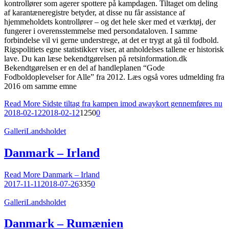
kontrollører som agerer spottere på kampdagen. Tiltaget om deling
af karantæneregistre betyder, at disse nu får assistance af
hjemmeholdets kontrollører – og det hele sker med et værktøj, der
fungerer i overensstemmelse med persondataloven. I samme
forbindelse vil vi gerne understrege, at det er trygt at gå til fodbold.
Rigspolitiets egne statistikker viser, at anholdelses tallene er historisk
lave. Du kan læse bekendtgørelsen på retsinformation.dk
Bekendtgørelsen er en del af handleplanen “Gode
Fodboldoplevelser for Alle” fra 2012. Læs også vores udmelding fra
2016 om samme emne
Read More
Sidste tiltag fra kampen imod awaykort gennemføres nu
2018-02-12
2018-02-12
1250
0
Galleri
Landsholdet
Danmark – Irland
Read More
Danmark – Irland
2017-11-11
2018-07-26
335
0
Galleri
Landsholdet
Danmark – Rumænien