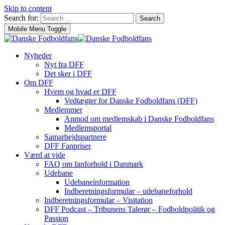
Skip to content
Search for:
Search
Mobile Menu Toggle
Nyheder
Nyt fra DFF
Det sker i DFF
Om DFF
Hvem og hvad er DFF
Vedtægter for Danske Fodboldfans (DFF)
Medlemmer
Anmod om medlemskab i Danske Fodboldfans
Medlemsportal
Samarbejdspartnere
DFF Fanpriser
Værd at vide
FAQ om fanforhold i Danmark
Udebane
Udebaneinformation
Indberetningsformular – udebaneforhold
Indberetningsformular – Visitation
DFF Podcast – Tribunens Talerør – Fodboldpolitik og
Passion