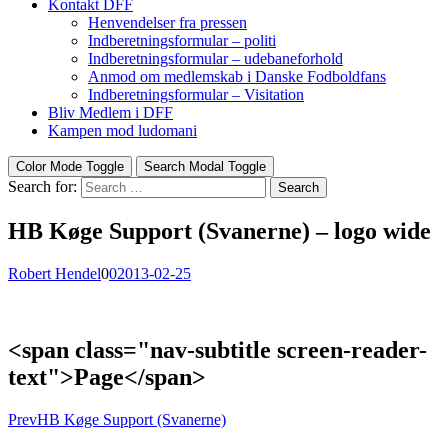
Kontakt DFF
Henvendelser fra pressen
Indberetningsformular – politi
Indberetningsformular – udebaneforhold
Anmod om medlemskab i Danske Fodboldfans
Indberetningsformular – Visitation
Bliv Medlem i DFF
Kampen mod ludomani
Color Mode Toggle
Search Modal Toggle
Search for:
Search
HB Køge Support (Svanerne) – logo wide
Robert Hendel
0
0
2013-02-25
<span class="nav-subtitle screen-reader-
text">Page</span>
Prev
HB Køge Support (Svanerne)