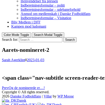
Henvendelser fra pressen
Indberetningsformular – politi
Indberetningsformular – udebaneforhold
Anmod om medlemskab i Danske Fodboldfans
Indberetningsformular – Visitation
Bliv Medlem i DFF
Kampen mod ludomani
Color Mode Toggle
Search Modal Toggle
Search for:
Search
Aarets-nomineret-2
Sarah Agerklint
0
2023-01-03
<span class="nav-subtitle screen-reader-
Prev
Og de nominerede er…!
Copyright © All rights reserved.
2026
Danske Fodboldfans
|
Villar
by
WP Moose
Dansk
English (UK)
Dansk