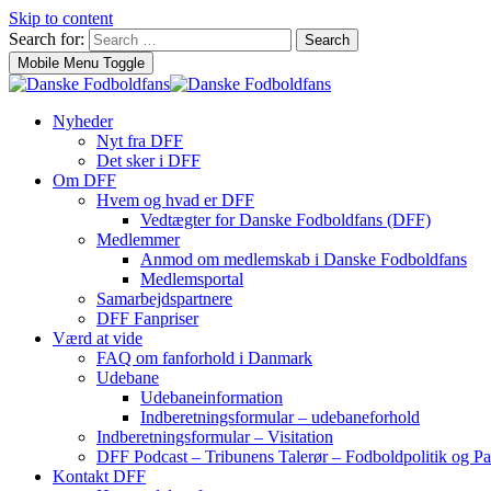
Skip to content
Search for:
Search
Mobile Menu Toggle
Nyheder
Nyt fra DFF
Det sker i DFF
Om DFF
Hvem og hvad er DFF
Vedtægter for Danske Fodboldfans (DFF)
Medlemmer
Anmod om medlemskab i Danske Fodboldfans
Medlemsportal
Samarbejdspartnere
DFF Fanpriser
Værd at vide
FAQ om fanforhold i Danmark
Udebane
Udebaneinformation
Indberetningsformular – udebaneforhold
Indberetningsformular – Visitation
DFF Podcast – Tribunens Talerør – Fodboldpolitik og Pa
Kontakt DFF