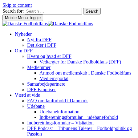
Skip to content
Search for:
Search
Mobile Menu Toggle
Nyheder
Nyt fra DFF
Det sker i DFF
Om DFF
Hvem og hvad er DFF
Vedtægter for Danske Fodboldfans (DFF)
Medlemmer
Anmod om medlemskab i Danske Fodboldfans
Medlemsportal
Samarbejdspartnere
DFF Fanpriser
Værd at vide
FAQ om fanforhold i Danmark
Udebane
Udebaneinformation
Indberetningsformular – udebaneforhold
Indberetningsformular – Visitation
DFF Podcast – Tribunens Talerør – Fodboldpolitik og
Passion