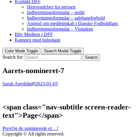
Kontakt DFF
Henvendelser fra pressen
Indberetningsformular – politi
Indberetningsformular – udebaneforhold
Anmod om medlemskab i Danske Fodboldfans
Indberetningsformular – Visitation
Bliv Medlem i DFF
Kampen mod ludomani
Color Mode Toggle
Search Modal Toggle
Search for:
Search
Aarets-nomineret-7
Sarah Agerklint
0
2023-01-03
<span class="nav-subtitle screen-reader-
text">Page</span>
Prev
Og de nominerede er…!
Copyright © All rights reserved.