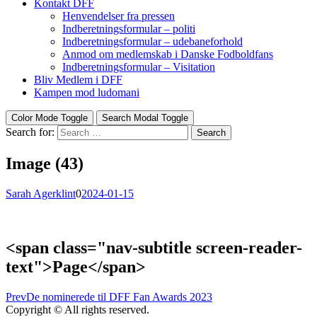
Kontakt DFF
Henvendelser fra pressen
Indberetningsformular – politi
Indberetningsformular – udebaneforhold
Anmod om medlemskab i Danske Fodboldfans
Indberetningsformular – Visitation
Bliv Medlem i DFF
Kampen mod ludomani
Color Mode Toggle
Search Modal Toggle
Search for:
Search
Image (43)
Sarah Agerklint
0
2024-01-15
<span class="nav-subtitle screen-reader-
text">Page</span>
Prev
De nominerede til DFF Fan Awards 2023
Copyright © All rights reserved.