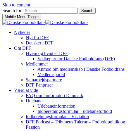
Skip to content
Search for:
Search
Mobile Menu Toggle
Nyheder
Nyt fra DFF
Det sker i DFF
Om DFF
Hvem og hvad er DFF
Vedtægter for Danske Fodboldfans (DFF)
Medlemmer
Anmod om medlemskab i Danske Fodboldfans
Medlemsportal
Samarbejdspartnere
DFF Fanpriser
Værd at vide
FAQ om fanforhold i Danmark
Udebane
Udebaneinformation
Indberetningsformular – udebaneforhold
Indberetningsformular – Visitation
DFF Podcast – Tribunens Talerør – Fodboldpolitik og
Passion