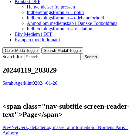
Kontakt DFF
Henvendelser fra pressen
Indberetningsformular – politi
Indberetningsformular – udebaneforhold
Anmod om medlemskab i Danske Fodboldfans
Indberetningsformular – Visitation
Bliv Medlem i DFF
Kampen mod ludomani
Color Mode Toggle
Search Modal Toggle
Search for:
Search
20240119_203829
Sarah Agerklint
0
2024-01-26
<span class="nav-subtitle screen-reader-
text">Page</span>
Prev
Netværk, debatter og masser af information i Nordens Paris –
Aalborg