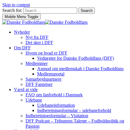
Skip to content
Search for:
Search
Mobile Menu Toggle
Nyheder
Nyt fra DFF
Det sker i DFF
Om DFF
Hvem og hvad er DFF
Vedtægter for Danske Fodboldfans (DFF)
Medlemmer
Anmod om medlemskab i Danske Fodboldfans
Medlemsportal
Samarbejdspartnere
DFF Fanpriser
Værd at vide
FAQ om fanforhold i Danmark
Udebane
Udebaneinformation
Indberetningsformular – udebaneforhold
Indberetningsformular – Visitation
DFF Podcast – Tribunens Talerør – Fodboldpolitik og
Passion