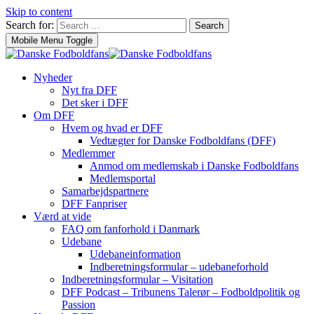
Skip to content
Search for:
Search
Mobile Menu Toggle
Nyheder
Nyt fra DFF
Det sker i DFF
Om DFF
Hvem og hvad er DFF
Vedtægter for Danske Fodboldfans (DFF)
Medlemmer
Anmod om medlemskab i Danske Fodboldfans
Medlemsportal
Samarbejdspartnere
DFF Fanpriser
Værd at vide
FAQ om fanforhold i Danmark
Udebane
Udebaneinformation
Indberetningsformular – udebaneforhold
Indberetningsformular – Visitation
DFF Podcast – Tribunens Talerør – Fodboldpolitik og
Passion