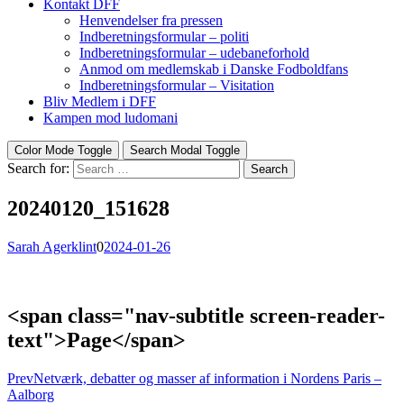
Kontakt DFF
Henvendelser fra pressen
Indberetningsformular – politi
Indberetningsformular – udebaneforhold
Anmod om medlemskab i Danske Fodboldfans
Indberetningsformular – Visitation
Bliv Medlem i DFF
Kampen mod ludomani
Color Mode Toggle
Search Modal Toggle
Search for:
Search
20240120_151628
Sarah Agerklint
0
2024-01-26
<span class="nav-subtitle screen-reader-
text">Page</span>
Prev
Netværk, debatter og masser af information i Nordens Paris –
Aalborg