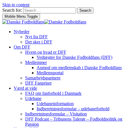
Skip to content
Search for:
Search
Mobile Menu Toggle
Nyheder
Nyt fra DFF
Det sker i DFF
Om DFF
Hvem og hvad er DFF
Vedtægter for Danske Fodboldfans (DFF)
Medlemmer
Anmod om medlemskab i Danske Fodboldfans
Medlemsportal
Samarbejdspartnere
DFF Fanpriser
Værd at vide
FAQ om fanforhold i Danmark
Udebane
Udebaneinformation
Indberetningsformular – udebaneforhold
Indberetningsformular – Visitation
DFF Podcast – Tribunens Talerør – Fodboldpolitik og
Passion