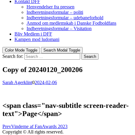
Kontakt DFF
Henvendelser fra pressen
Indberetningsformular – politi
Indberetningsformular – udebaneforhold
Anmod om medlemskab i Danske Fodboldfans
Indberetningsformular – Visitation
Bliv Medlem i DFF
Kampen mod ludomani
Color Mode Toggle
Search Modal Toggle
Search for:
Search
Copy of 20240120_200206
Sarah Agerklint
0
2024-02-06
<span class="nav-subtitle screen-reader-
text">Page</span>
Prev
Vinderne af FanAwards 2023
Copyright © All rights reserved.