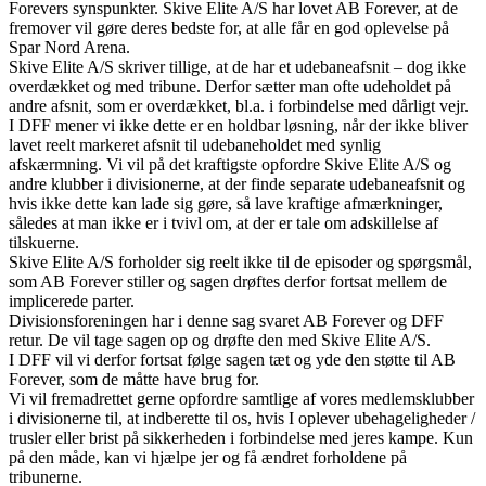
Forevers synspunkter. Skive Elite A/S har lovet AB Forever, at de
fremover vil gøre deres bedste for, at alle får en god oplevelse på
Spar Nord Arena.
Skive Elite A/S skriver tillige, at de har et udebaneafsnit – dog ikke
overdækket og med tribune. Derfor sætter man ofte udeholdet på
andre afsnit, som er overdækket, bl.a. i forbindelse med dårligt vejr.
I DFF mener vi ikke dette er en holdbar løsning, når der ikke bliver
lavet reelt markeret afsnit til udebaneholdet med synlig
afskærmning. Vi vil på det kraftigste opfordre Skive Elite A/S og
andre klubber i divisionerne, at der finde separate udebaneafsnit og
hvis ikke dette kan lade sig gøre, så lave kraftige afmærkninger,
således at man ikke er i tvivl om, at der er tale om adskillelse af
tilskuerne.
Skive Elite A/S forholder sig reelt ikke til de episoder og spørgsmål,
som AB Forever stiller og sagen drøftes derfor fortsat mellem de
implicerede parter.
Divisionsforeningen har i denne sag svaret AB Forever og DFF
retur. De vil tage sagen op og drøfte den med Skive Elite A/S.
I DFF vil vi derfor fortsat følge sagen tæt og yde den støtte til AB
Forever, som de måtte have brug for.
Vi vil fremadrettet gerne opfordre samtlige af vores medlemsklubber
i divisionerne til, at indberette til os, hvis I oplever ubehageligheder /
trusler eller brist på sikkerheden i forbindelse med jeres kampe. Kun
på den måde, kan vi hjælpe jer og få ændret forholdene på
tribunerne.