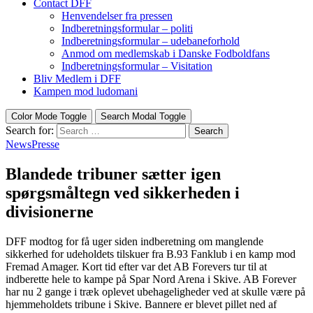
Contact DFF
Henvendelser fra pressen
Indberetningsformular – politi
Indberetningsformular – udebaneforhold
Anmod om medlemskab i Danske Fodboldfans
Indberetningsformular – Visitation
Bliv Medlem i DFF
Kampen mod ludomani
Color Mode Toggle
Search Modal Toggle
Search for:
Search
News
Presse
Blandede tribuner sætter igen
spørgsmåltegn ved sikkerheden i
divisionerne
DFF modtog for få uger siden indberetning om manglende
sikkerhed for udeholdets tilskuer fra B.93 Fanklub i en kamp mod
Fremad Amager. Kort tid efter var det AB Forevers tur til at
indberette hele to kampe på Spar Nord Arena i Skive. AB Forever
har nu 2 gange i træk oplevet ubehageligheder ved at skulle være på
hjemmeholdets tribune i Skive. Bannere er blevet pillet ned af