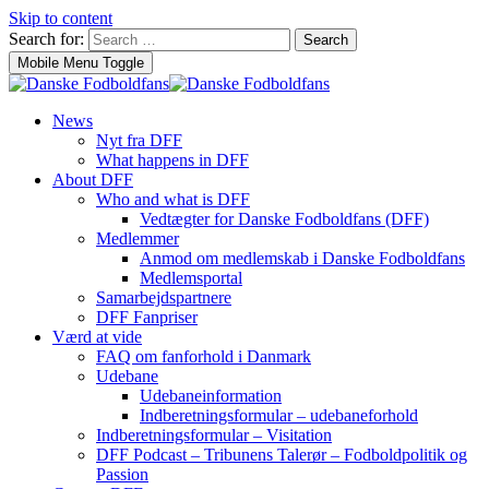
Skip to content
Search for:
Search
Mobile Menu Toggle
News
Nyt fra DFF
What happens in DFF
About DFF
Who and what is DFF
Vedtægter for Danske Fodboldfans (DFF)
Medlemmer
Anmod om medlemskab i Danske Fodboldfans
Medlemsportal
Samarbejdspartnere
DFF Fanpriser
Værd at vide
FAQ om fanforhold i Danmark
Udebane
Udebaneinformation
Indberetningsformular – udebaneforhold
Indberetningsformular – Visitation
DFF Podcast – Tribunens Talerør – Fodboldpolitik og
Passion