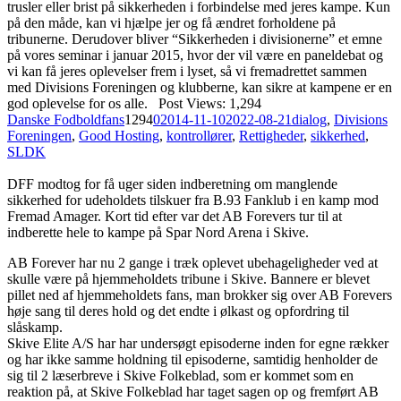
trusler eller brist på sikkerheden i forbindelse med jeres kampe. Kun
på den måde, kan vi hjælpe jer og få ændret forholdene på
tribunerne. Derudover bliver “Sikkerheden i divisionerne” et emne
på vores seminar i januar 2015, hvor der vil være en paneldebat og
vi kan få jeres oplevelser frem i lyset, så vi fremadrettet sammen
med Divisions Foreningen og klubberne, kan sikre at kampene er en
god oplevelse for os alle. Post Views: 1,294
Danske Fodboldfans
1294
0
2014-11-10
2022-08-21
dialog
,
Divisions
Foreningen
,
Good Hosting
,
kontrollører
,
Rettigheder
,
sikkerhed
,
SLDK
DFF modtog for få uger siden indberetning om manglende
sikkerhed for udeholdets tilskuer fra B.93 Fanklub i en kamp mod
Fremad Amager. Kort tid efter var det AB Forevers tur til at
indberette hele to kampe på Spar Nord Arena i Skive.
AB Forever har nu 2 gange i træk oplevet ubehageligheder ved at
skulle være på hjemmeholdets tribune i Skive. Bannere er blevet
pillet ned af hjemmeholdets fans, man brokker sig over AB Forevers
høje sang til deres hold og det endte i ølkast og opfordring til
slåskamp.
Skive Elite A/S har har undersøgt episoderne inden for egne rækker
og har ikke samme holdning til episoderne, samtidig henholder de
sig til 2 læserbreve i Skive Folkeblad, som er kommet som en
reaktion på, at Skive Folkeblad har taget sagen op og fremført AB