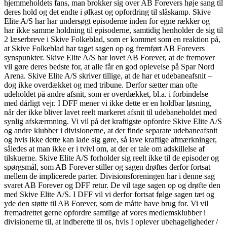
hjemmeholdets fans, man brokker sig over AB Forevers høje sang til
deres hold og det endte i ølkast og opfordring til slåskamp. Skive
Elite A/S har har undersøgt episoderne inden for egne rækker og
har ikke samme holdning til episoderne, samtidig henholder de sig til
2 læserbreve i Skive Folkeblad, som er kommet som en reaktion på,
at Skive Folkeblad har taget sagen op og fremført AB Forevers
synspunkter. Skive Elite A/S har lovet AB Forever, at de fremover
vil gøre deres bedste for, at alle får en god oplevelse på Spar Nord
Arena. Skive Elite A/S skriver tillige, at de har et udebaneafsnit –
dog ikke overdækket og med tribune. Derfor sætter man ofte
udeholdet på andre afsnit, som er overdækket, bl.a. i forbindelse
med dårligt vejr. I DFF mener vi ikke dette er en holdbar løsning,
når der ikke bliver lavet reelt markeret afsnit til udebaneholdet med
synlig afskærmning. Vi vil på det kraftigste opfordre Skive Elite A/S
og andre klubber i divisionerne, at der finde separate udebaneafsnit
og hvis ikke dette kan lade sig gøre, så lave kraftige afmærkninger,
således at man ikke er i tvivl om, at der er tale om adskillelse af
tilskuerne. Skive Elite A/S forholder sig reelt ikke til de episoder og
spørgsmål, som AB Forever stiller og sagen drøftes derfor fortsat
mellem de implicerede parter. Divisionsforeningen har i denne sag
svaret AB Forever og DFF retur. De vil tage sagen op og drøfte den
med Skive Elite A/S. I DFF vil vi derfor fortsat følge sagen tæt og
yde den støtte til AB Forever, som de måtte have brug for. Vi vil
fremadrettet gerne opfordre samtlige af vores medlemsklubber i
divisionerne til, at indberette til os, hvis I oplever ubehageligheder /