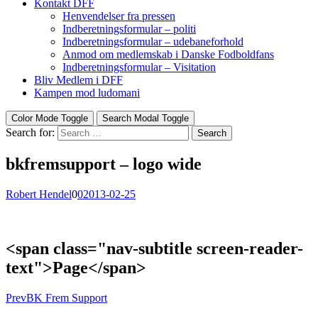
Kontakt DFF
Henvendelser fra pressen
Indberetningsformular – politi
Indberetningsformular – udebaneforhold
Anmod om medlemskab i Danske Fodboldfans
Indberetningsformular – Visitation
Bliv Medlem i DFF
Kampen mod ludomani
Color Mode Toggle
Search Modal Toggle
Search for:
Search
bkfremsupport – logo wide
Robert Hendel
0
0
2013-02-25
<span class="nav-subtitle screen-reader-
text">Page</span>
Prev
BK Frem Support