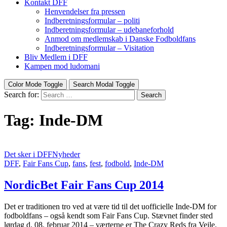
Kontakt DFF
Henvendelser fra pressen
Indberetningsformular – politi
Indberetningsformular – udebaneforhold
Anmod om medlemskab i Danske Fodboldfans
Indberetningsformular – Visitation
Bliv Medlem i DFF
Kampen mod ludomani
Color Mode Toggle
Search Modal Toggle
Search for:
Search
Tag:
Inde-DM
Det sker i DFF
Nyheder
DFF
,
Fair Fans Cup
,
fans
,
fest
,
fodbold
,
Inde-DM
NordicBet Fair Fans Cup 2014
Det er traditionen tro ved at være tid til det uofficielle Inde-DM for
fodboldfans – også kendt som Fair Fans Cup. Stævnet finder sted
lørdag d. 08. februar 2014 – værterne er The Crazy Reds fra Vejle.