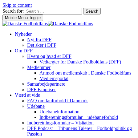
Skip to content
Search for:
Search
Mobile Menu Toggle
Nyheder
Nyt fra DFF
Det sker i DFF
Om DFF
Hvem og hvad er DFF
Vedtægter for Danske Fodboldfans (DFF)
Medlemmer
Anmod om medlemskab i Danske Fodboldfans
Medlemsportal
Samarbejdspartnere
DFF Fanpriser
Værd at vide
FAQ om fanforhold i Danmark
Udebane
Udebaneinformation
Indberetningsformular – udebaneforhold
Indberetningsformular – Visitation
DFF Podcast – Tribunens Talerør – Fodboldpolitik og
Passion