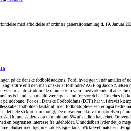
orbindelse med afholdelse af ordinær generalforsamling d. 19. Januar 2
ns
ngen på de danske fodboldstadions. Fordi hvad gør vi når antallet af ude
t langt større end den man ønsker at forhindre? AGF og Jacob Nielsen har
 vi sikre at de strukturelle rammer kan være medvirkende til at skabe de
fans behandles har altid været genstand for stor debat. Enkeltes lyk
er på udebane. For os i Danske Fodboldfans (DFF) har vi i årevis kæmpet
fællesskaber fodbolden består af, men fodboldoplevelsen er også bedre
dse det hele så kort som muligt; De nuværende krav for størrelsen på ude
tet skal kunne skaleres op til minimum 5% af stadion kapacitet. Omvendt 
t med en begrænset interesse fra udeholdet. Umiddelbart lyder det jo m
me pladser med hjemmeholdets egne fans. 5% kravet matcher i øvrigt U