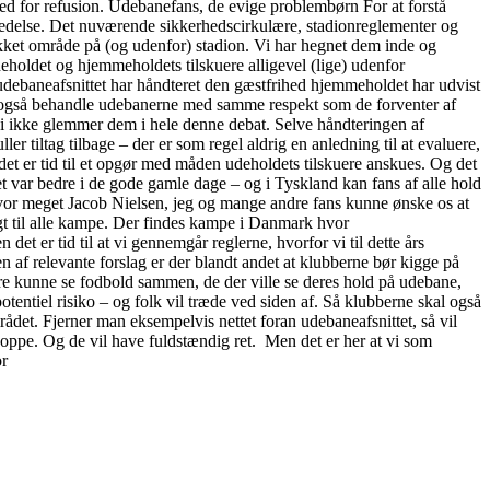
ed for refusion. Udebanefans, de evige problembørn For at forstå
ledelse. Det nuværende sikkerhedscirkulære, stadionreglementer og
lukket område på (og udenfor) stadion. Vi har hegnet dem inde og
deholdet og hjemmeholdets tilskuere alligevel (lige) udenfor
udebaneafsnittet har håndteret den gæstfrihed hjemmeholdet har udvist
rne også behandle udebanerne med samme respekt som de forventer af
 vi ikke glemmer dem i hele denne debat. Selve håndteringen af
er tiltag tilbage – der er som regel aldrig en anledning til at evaluere,
det er tid til et opgør med måden udeholdets tilskuere anskues. Og det
 var bedre i de gode gamle dage – og i Tyskland kan fans af alle hold
hvor meget Jacob Nielsen, jeg og mange andre fans kunne ønske os at
igt til alle kampe. Der findes kampe i Danmark hvor
det er tid til at vi gennemgår reglerne, hvorfor vi til dette års
 af relevante forslag er der blandt andet at klubberne bør kigge på
jre kunne se fodbold sammen, de der ville se deres hold på udebane,
entiel risiko – og folk vil træde ved siden af. Så klubberne skal også
mrådet. Fjerner man eksempelvis nettet foran udebaneafsnittet, så vil
r oppe. Og de vil have fuldstændig ret. Men det er her at vi som
or