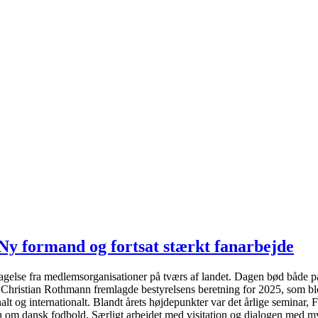
Ny formand og fortsat stærkt fanarbejde
lse fra medlemsorganisationer på tværs af landet. Dagen bød både på st
Christian Rothmann fremlagde bestyrelsens beretning for 2025, som ble
onalt og internationalt. Blandt årets højdepunkter var det årlige semin
ten om dansk fodbold. Særligt arbejdet med visitation og dialogen med 