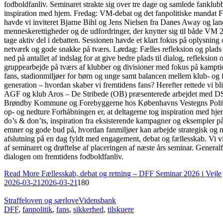
fodboldfanliv. Seminaret strakte sig over tre dage og samlede fanklubb
inspiration med hjem. Fredag: VM-debat og det fanpolitiske mandat Fr
havde vi inviteret Bjarne Bihl og Jens Nielsen fra Danes Away og lan
menneskerettigheder og de udfordringer, der knytter sig til både VM 
tage aktiv del i debatten. Sessionen havde et klart fokus på oplysn
netværk og gode snakke på tværs. Lørdag: Fælles refleksion og plads 
ned på antallet af indslag for at give bedre plads til dialog, refleks
gruppearbejde på tværs af klubber og divisioner med fokus på kampti
fans, stadionmiljøer for børn og unge samt balancen mellem klub- og f
generation – hvordan skaber vi fremtidens fans? Herefter rettede vi b
AGF og klub Aros – De Stribede (OB) præsenterede arbejdet med DS
Brøndby Kommune og Forebyggerne hos Københavns Vestegns Politi m
op- og nedture Forhåbningen er, at deltagerne tog inspiration med hje
do’s & don’ts, inspiration fra eksisterende kampagner og eksempler p
emner og gode bud på, hvordan fanmiljøer kan arbejde strategisk og
afslutning på en dag fyldt med engagement, debat og fællesskab. Vi 
af seminaret og drøftelse af placeringen af næste års seminar. Generalfo
dialogen om fremtidens fodboldfanliv.
Read More
Fællesskab, debat og retning – DFF Seminar 2026 i Vejle
2026-03-21
2026-03-21
180
Straffeloven og særlove
Vidensbank
DFF
,
fanpolitik
,
fans
,
sikkerhed
,
tilskuere