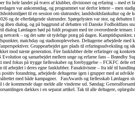
er fra hele landet på tværs af klubber, divisioner og erfaring – med et 
edagen var ankomstdag, og programmet var derfor lettere – men stadig m
dsholdsmiljøet til en session om slutrunder, landsholdsfankultur og de
2026 og de efterfølgende slutrunder. Spørgelysten var stor, og debatten
ing og åben dialog, og på baggrund af debatten vil Danske Fodboldfans 
til dialog Lørdagen bød på fuldt program med tre overordnede temaer. P
ion og netværk – og det satte sit tydelige præg på dagen. Kamptidspunkt
dspunkter, matchday og stadionoplevelsen. Deltagerne arbejdede med k
anperspektiver. Gruppearbejdet gav plads til erfaringsudveksling og sik
likket mod næste generation. Fire fanklubber delte erfaringer og konkre
 Evolution og samarbejdet mellem unge og erfarne fans – Brøndby Su
ed fokus på trygge fællesskaber og forebyggelse – FCKFC delte erfa
m til arbejdet i deres egne fanklubber. Fanaktivisme – fra idé til hand
å positiv forandring, arbejdede deltagerne igen i grupper med at udvik
 målrettet med både kampagner. FanAwards og fællesskab Lørdagen slu
vil i de kommende dage melde alle vinderne ud. Søndag: Generalforsam
rsamlingen dækkes i en separat artikel. Tak til alle deltagere, oplægshol