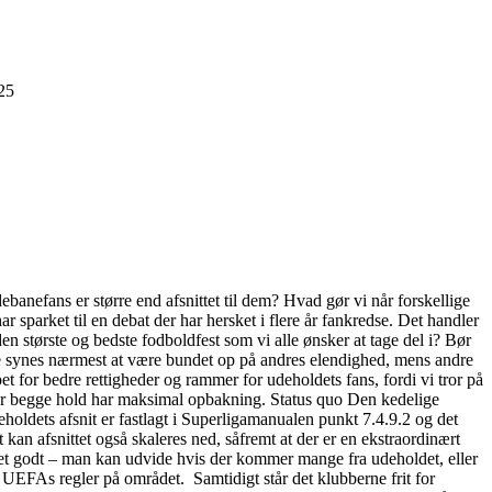
025
banefans er større end afsnittet til dem? Hvad gør vi når forskellige
 sparket til en debat der har hersket i flere år fankredse. Det handler
n største og bedste fodboldfest som vi alle ønsker at tage del i? Bør
ke synes nærmest at være bundet op på andres elendighed, mens andre
 for bedre rettigheder og rammer for udeholdets fans, fordi vi tror på
 når begge hold har maksimal opbakning. Status quo Den kedelige
holdets afsnit er fastlagt i Superligamanualen punkt 7.4.9.2 og det
kan afsnittet også skaleres ned, såfremt at der er en ekstraordinært
eget godt – man kan udvide hvis der kommer mange fra udeholdet, eller
EFAs regler på området. Samtidigt står det klubberne frit for