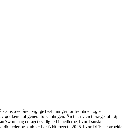
atus over året, vigtige beslutninger for fremtiden og et
v godkendt af generalforsamlingen. Året har været præget af høj
ar, FanAwards og en øget synlighed i medierne, hvor Danske
myndigheder og klubber har fyldt meget i 2025, hvor DFF har arbejdet