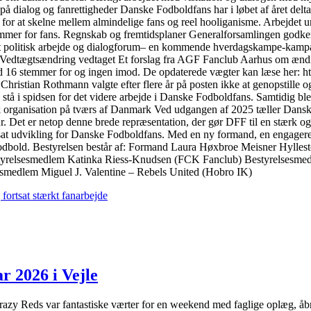
på dialog og fanrettigheder Danske Fodboldfans har i løbet af året delta
 for at skelne mellem almindelige fans og reel hooliganisme. Arbejdet u
ammer for fans. Regnskab og fremtidsplaner Generalforsamlingen godken
sat politisk arbejde og dialogforum– en kommende hverdagskampe-kampa
e. Vedtægtsændring vedtaget Et forslag fra AGF Fanclub Aarhus om ændr
ed 16 stemmer for og ingen imod. De opdaterede vægter kan læse her: h
 Christian Rothmann valgte efter flere år på posten ikke at genopstille 
tå i spidsen for det videre arbejde i Danske Fodboldfans. Samtidig ble
stærk organisation på tværs af Danmark Ved udgangen af 2025 tæller Da
r. Det er netop denne brede repræsentation, der gør DFF til en stærk og 
at udvikling for Danske Fodboldfans. Med en ny formand, en engageret
sk fodbold. Bestyrelsen består af: Formand Laura Høxbroe Meisner Hyl
styrelsesmedlem Katinka Riess-Knudsen (FCK Fanclub) Bestyrelsesme
smedlem Miguel J. Valentine – Rebels United (Hobro IK)
ortsat stærkt fanarbejde
r 2026 i Vejle
razy Reds var fantastiske værter for en weekend med faglige oplæg, åbn