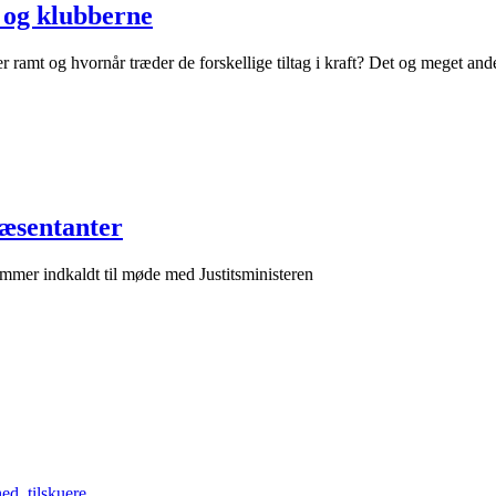
n og klubberne
ramt og hvornår træder de forskellige tiltag i kraft? Det og meget andet
ræsentanter
mmer indkaldt til møde med Justitsministeren
hed
,
tilskuere