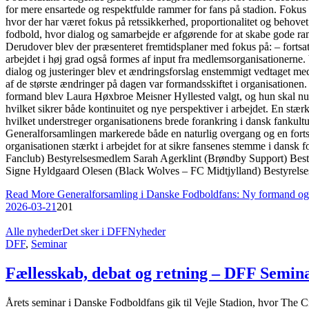
for mere ensartede og respektfulde rammer for fans på stadion. Fokus 
hvor der har været fokus på retssikkerhed, proportionalitet og behovet
fodbold, hvor dialog og samarbejde er afgørende for at skabe gode r
Derudover blev der præsenteret fremtidsplaner med fokus på: – fort
arbejdet i høj grad også formes af input fra medlemsorganisationern
dialog og justeringer blev et ændringsforslag enstemmigt vedtaget m
af de største ændringer på dagen var formandsskiftet i organisationen.
formand blev Laura Høxbroe Meisner Hyllested valgt, og hun skal nu s
hvilket sikrer både kontinuitet og nye perspektiver i arbejdet. En 
hvilket understreger organisationens brede forankring i dansk fankultu
Generalforsamlingen markerede både en naturlig overgang og en forts
organisationen stærkt i arbejdet for at sikre fansenes stemme i dan
Fanclub) Bestyrelsesmedlem Sarah Agerklint (Brøndby Support) Be
Signe Hyldgaard Olesen (Black Wolves – FC Midtjylland) Bestyrelse
Read More
Generalforsamling i Danske Fodboldfans: Ny formand og f
2026-03-21
201
Alle nyheder
Det sker i DFF
Nyheder
DFF
,
Seminar
Fællesskab, debat og retning – DFF Semina
Årets seminar i Danske Fodboldfans gik til Vejle Stadion, hvor The C