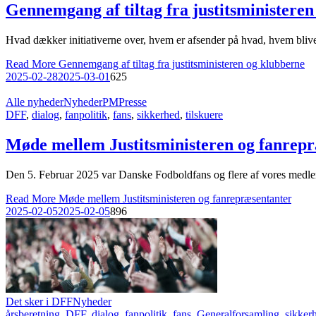
Gennemgang af tiltag fra justitsministere
Hvad dækker initiativerne over, hvem er afsender på hvad, hvem bliver 
Read More
Gennemgang af tiltag fra justitsministeren og klubberne
2025-02-28
2025-03-01
625
Alle nyheder
Nyheder
PM
Presse
DFF
,
dialog
,
fanpolitik
,
fans
,
sikkerhed
,
tilskuere
Møde mellem Justitsministeren og fanrep
Den 5. Februar 2025 var Danske Fodboldfans og flere af vores medle
Read More
Møde mellem Justitsministeren og fanrepræsentanter
2025-02-05
2025-02-05
896
Det sker i DFF
Nyheder
årsberetning
,
DFF
,
dialog
,
fanpolitik
,
fans
,
Generalforsamling
,
sikker