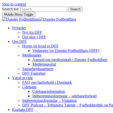
Skip to content
Search for:
Search
Mobile Menu Toggle
Nyheder
Nyt fra DFF
Det sker i DFF
Om DFF
Hvem og hvad er DFF
Vedtægter for Danske Fodboldfans (DFF)
Medlemmer
Anmod om medlemskab i Danske Fodboldfans
Medlemsportal
Samarbejdspartnere
DFF Fanpriser
Værd at vide
FAQ om fanforhold i Danmark
Udebane
Udebaneinformation
Indberetningsformular – udebaneforhold
Indberetningsformular – Visitation
DFF Podcast – Tribunens Talerør – Fodboldpolitik og Pa
Kontakt DFF