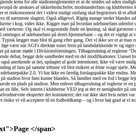
gående tema for alle stadionreglementer er at de smides ud uden muligh
 hvorpå de anskues af sikkerhedschefer, modstanderfans og klubbernes 
s er et risikomoment der i videst muligt omfang skal begrænses til et af
es til nærmeste slagteri. Også alligevel. Rigtig mange steder blandes u
ølelserne i kog, vides ikke. Kigger man på hvordan udebanefans udenfor 
er med værterne. Og skal vi nogensinde finde en løsning, så skal gæste
vil omringes af udebanefans på deres hjemmebane – og det er vigtigt at
ypisk lægger man blot til gang efter gang. Det vi ikke ser er at man rull
da lige være når AGFs direktør toner frem på landsdækkende tv og siger 
 på næste møde i Divisionsforeningen. Tilbagerulning af reglerne “Det
ærende debat, begge dele sandheder med en del modifikationer. Uanset 
i også anerkende at det, upåagtet af gode intentioner, ikke vil være mul
ing af fans på samme tribune vil blot risikere at friste svage sjæle. Men 
en udebanepakke 2.0. Vi har ikke en færdig forslagspakke klar endnu. Men
r på stadion hvor fans kunne blandes. Så familier med en fod i begge le
vde en plads på stadion. Men enhver tilbagerulning af reglerne er en pot
 har en lille. Selv internt i klubberne VED jeg at der er uenigheder på o
elvudnævnte eksperter der konstaterer; det var ikke sket hvis nettet va
siko vi vil acceptere til en fodboldkamp – og i hvor høj grad at vi tr
text">Page </span>