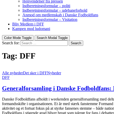
Henvendelser fra pressen
Indberetningsformular – politi
Indberetningsformular – udebaneforhold
Anmod om medlemskab i Danske Fodboldfans
Indberetningsformular – Visitation
Bliv Medlem i DFF
Kampen mod ludomani
Color Mode Toggle
Search Modal Toggle
Search for:
Search
Tag:
DFF
Alle nyheder
Det sker i DFF
Nyheder
DFF
Generalforsamling i Danske Fodboldfans: 
Danske Fodboldfans afholdt i weekenden generalforsamling med deltage
formandsskifte i organisationen. Et år med stærk fanstemme Formand 
aktivitet og et fortsat fokus på at styrke fansenes stemme – både nati
Fodboldfans i stigende grad bliver brugt som talerør for fans i debat