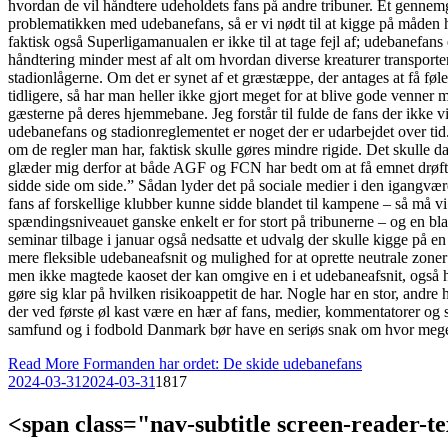
hvordan de vil håndtere udeholdets fans på andre tribuner. Et gennem
problematikken med udebanefans, så er vi nødt til at kigge på måden
faktisk også Superligamanualen er ikke til at tage fejl af; udebanefan
håndtering minder mest af alt om hvordan diverse kreaturer transporter
stadionlågerne. Om det er synet af et græstæppe, der antages at få f
tidligere, så har man heller ikke gjort meget for at blive gode venn
gæsterne på deres hjemmebane. Jeg forstår til fulde de fans der ikke 
udebanefans og stadionreglementet er noget der er udarbejdet over tid. T
om de regler man har, faktisk skulle gøres mindre rigide. Det skulle 
glæder mig derfor at både AGF og FCN har bedt om at få emnet drøftet
sidde side om side.” Sådan lyder det på sociale medier i den igangv
fans af forskellige klubber kunne sidde blandet til kampene – så må v
spændingsniveauet ganske enkelt er for stort på tribunerne – og en bland
seminar tilbage i januar også nedsatte et udvalg der skulle kigge på 
mere fleksible udebaneafsnit og mulighed for at oprette neutrale zone
men ikke magtede kaoset der kan omgive en i et udebaneafsnit, også ha
gøre sig klar på hvilken risikoappetit de har. Nogle har en stor, andre
der ved første øl kast være en hær af fans, medier, kommentatorer og s
samfund og i fodbold Danmark bør have en seriøs snak om hvor meget ri
Read More
Formanden har ordet: De skide udebanefans
2024-03-31
2024-03-31
1817
<span class="nav-subtitle screen-reader-