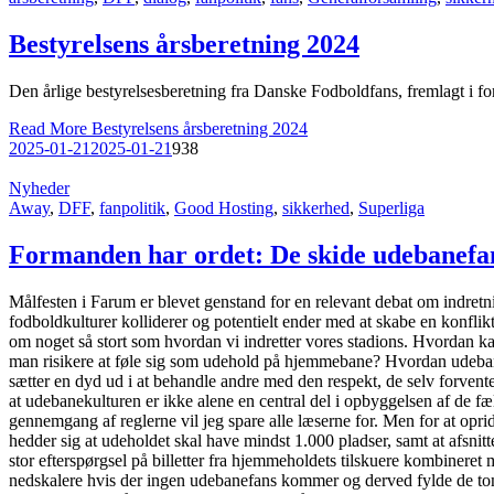
Bestyrelsens årsberetning 2024
Den årlige bestyrelsesberetning fra Danske Fodboldfans, fremlagt i f
Read More
Bestyrelsens årsberetning 2024
2025-01-21
2025-01-21
938
Nyheder
Away
,
DFF
,
fanpolitik
,
Good Hosting
,
sikkerhed
,
Superliga
Formanden har ordet: De skide udebanefa
Målfesten i Farum er blevet genstand for en relevant debat om indretni
fodboldkulturer kolliderer og potentielt ender med at skabe en konflik
om noget så stort som hvordan vi indretter vores stadions. Hvordan kan
man risikere at føle sig som udehold på hjemmebane? Hvordan udebane
sætter en dyd ud i at behandle andre med den respekt, de selv forvent
at udebanekulturen er ikke alene en central del i opbyggelsen af de 
gennemgang af reglerne vil jeg spare alle læserne for. Men for at opri
hedder sig at udeholdet skal have mindst 1.000 pladser, samt at afsnit
stor efterspørgsel på billetter fra hjemmeholdets tilskuere kombinere
nedskalere hvis der ingen udebanefans kommer og derved fylde de tom