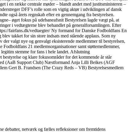
get i en række centrale møder – blandt andet med justitsministeren –
nderstreger DFF’s rolle som en vigtig aktør i udviklingen af dansk
dte også årets regnskab efter en gennemgang fra bestyrelsen.
gne– øget fokus på udebaneafsnit Bestyrelsen lagde vægt på, at
inger i vedtægterne blev behandlet på generalforsamlingen. Efter
ttps://fairfans.dk/vedtaegter/ Ny formand for Danske Fodboldfans En
og blev takket for sin store indsats med stående applaus. Som ny
v der valgt nye og genvalgt eksisterende medlemmer til bestyrelsen,
nske Fodboldfans 21 medlemsorganisationer samt støttemedlemmer,
legitim stemme for fans i hele landet. Afslutning
 bestyrelse og klare fokusområder for det kommende år står
lested (AaB Support Club) Næstformand Anja Lilli Beikes (AGF
dlem Gert B. Frandsen (The Crazy Reds – VB) Bestyrelsesmedlem
e debatter, netværk og fælles refleksioner om fremtidens