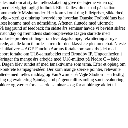
fælles mål om at styrke fællesskabet og give deltagerne viden og
ed et vigtigt fagligt indhold. Efter fælles aftensmad på stadion
 kommende VM-slutrunder. Her kom vi omkring billetpriser, sikkerhed,
 livlig – særligt omkring hvorvidt og hvordan Danske Fodboldfans bør
snarest komme med en udmelding. Aftenen sluttede med uformelt
å baggrund af feedback fra sidste års seminar havde vi bevidst skåret
er, matchday og fremtidens stadionoplevelse Dagen startede med
onkrete problemstillinger om hverdagskampe, rekruttering af nye
rede, at alle kom til orde – frem for den klassiske plenumdebat. Næste
te initiativer: – AGF Fanclub Aarhus fortalte om samarbejdet med
pport fortalte om U18-samarbejdet med Brøndby IF, Ungeenheden i
ringer fra mange års arbejde med U18-miljøet på Nedre C – både
ling Dagen blev rundet af med fanaktivisme som tema. Efter et oplæg om
le konkrete kampagneidéer. Der kom mange stærke pointer, relevante
ttede med fælles middag og FanAwards på Vejle Stadion – en festlig
ling og evaluering Søndag stod på generalforsamling samt evaluering
dere og værter for et stærkt seminar – og for at bidrage aktivt til