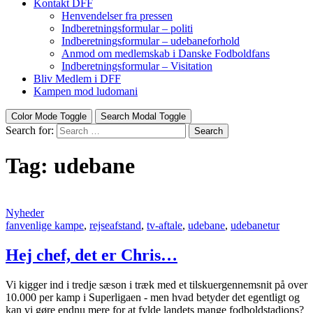
Kontakt DFF
Henvendelser fra pressen
Indberetningsformular – politi
Indberetningsformular – udebaneforhold
Anmod om medlemskab i Danske Fodboldfans
Indberetningsformular – Visitation
Bliv Medlem i DFF
Kampen mod ludomani
Color Mode Toggle
Search Modal Toggle
Search for:
Search
Tag:
udebane
Nyheder
fanvenlige kampe
,
rejseafstand
,
tv-aftale
,
udebane
,
udebanetur
Hej chef, det er Chris…
Vi kigger ind i tredje sæson i træk med et tilskuergennemsnit på over
10.000 per kamp i Superligaen - men hvad betyder det egentligt og
kan vi gøre endnu mere for at fylde landets mange fodboldstadions?