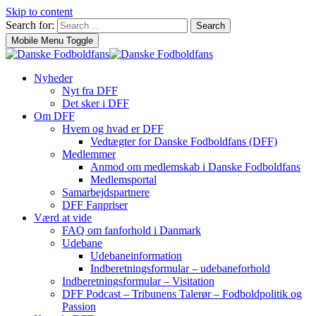
Skip to content
Search for:
Search
Mobile Menu Toggle
Nyheder
Nyt fra DFF
Det sker i DFF
Om DFF
Hvem og hvad er DFF
Vedtægter for Danske Fodboldfans (DFF)
Medlemmer
Anmod om medlemskab i Danske Fodboldfans
Medlemsportal
Samarbejdspartnere
DFF Fanpriser
Værd at vide
FAQ om fanforhold i Danmark
Udebane
Udebaneinformation
Indberetningsformular – udebaneforhold
Indberetningsformular – Visitation
DFF Podcast – Tribunens Talerør – Fodboldpolitik og
Passion