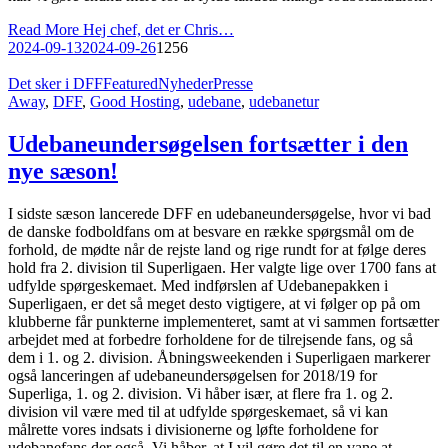
Read More
Hej chef, det er Chris…
2024-09-13
2024-09-26
1256
Det sker i DFF
Featured
Nyheder
Presse
Away
,
DFF
,
Good Hosting
,
udebane
,
udebanetur
Udebaneundersøgelsen fortsætter i den
nye sæson!
I sidste sæson lancerede DFF en udebaneundersøgelse, hvor vi bad
de danske fodboldfans om at besvare en række spørgsmål om de
forhold, de mødte når de rejste land og rige rundt for at følge deres
hold fra 2. division til Superligaen. Her valgte lige over 1700 fans at
udfylde spørgeskemaet. Med indførslen af Udebanepakken i
Superligaen, er det så meget desto vigtigere, at vi følger op på om
klubberne får punkterne implementeret, samt at vi sammen fortsætter
arbejdet med at forbedre forholdene for de tilrejsende fans, og så
dem i 1. og 2. division. Åbningsweekenden i Superligaen markerer
også lanceringen af udebaneundersøgelsen for 2018/19 for
Superliga, 1. og 2. division. Vi håber især, at flere fra 1. og 2.
division vil være med til at udfylde spørgeskemaet, så vi kan
målrette vores indsats i divisionerne og løfte forholdene for
udebanefans der også. Vi håber, at I vil gøre det til en vane at