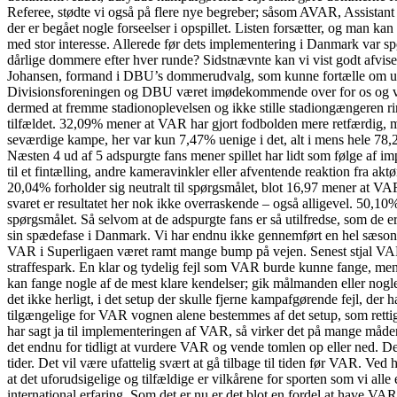
Referee, stødte vi også på flere nye begreber; såsom AVAR, Assistant V
der er begået nogle forseelser i opspillet. Listen forsætter, og man k
med stor interesse. Allerede før dets implementering i Danmark var sp
dårlige dommere efter hver runde? Sidstnævnte kan vi vist godt afvis
Johansen, formand i DBU’s dommerudvalg, som kunne fortælle om udvid
Divisionsforeningen og DBU været imødekommende over for os og vore 
dermed at fremme stadionoplevelsen og ikke stille stadiongængeren ri
tilfældet. 32,09% mener at VAR har gjort fodbolden mere retfærdig, me
seværdige kampe, her var kun 7,47% uenige i det, alt i mens hele 78,2
Næsten 4 ud af 5 adspurgte fans mener spillet har lidt som følge af i
til et fintælling, andre kameravinkler eller afventende reaktion fra 
20,04% forholder sig neutralt til spørgsmålet, blot 16,97 mener at V
svaret er resultatet her nok ikke overraskende – også alligevel. 50,1
spørgsmålet. Så selvom at de adspurgte fans er så utilfredse, som de e
sin spædefase i Danmark. Vi har endnu ikke gennemført en hel sæson 
VAR i Superligaen været ramt mange bump på vejen. Senest stjal VAR o
straffespark. En klar og tydelig fejl som VAR burde kunne fange, men 
kan fange nogle af de mest klare kendelser; gik målmanden eller nogle 
det ikke herligt, i det setup der skulle fjerne kampafgørende fejl, der
tilgængelige for VAR vognen alene bestemmes af det setup, som rettig
har sagt ja til implementeringen af VAR, så virker det på mange måde
det endnu for tidligt at vurdere VAR og vende tomlen op eller ned. Der
tider. Det vil være ufattelig svært at gå tilbage til tiden før VAR. V
at det uforudsigelige og tilfældige er vilkårene for sporten som vi all
international erfaring. Som det er nu er det blot en fordel at have VA