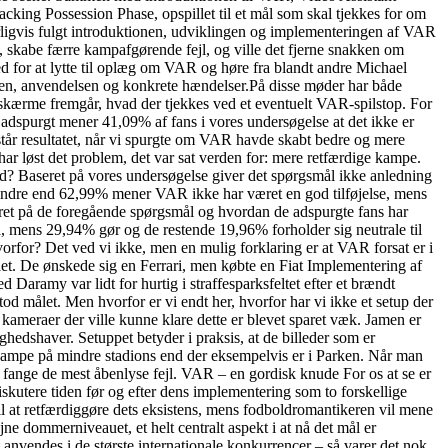
acking Possession Phase, opspillet til et mål som skal tjekkes for om
turligvis fulgt introduktionen, udviklingen og implementeringen af VAR
, skabe færre kampafgørende fejl, og ville det fjerne snakken om
d for at lytte til oplæg om VAR og høre fra blandt andre Michael
gien, anvendelsen og konkrete hændelser.På disse møder har både
skærme fremgår, hvad der tjekkes ved et eventuelt VAR-spilstop. For
adspurgt mener 41,09% af fans i vores undersøgelse at det ikke er
står resultatet, når vi spurgte om VAR havde skabt bedre og mere
ar løst det problem, det var sat verden for: mere retfærdige kampe.
old? Baseret på vores undersøgelse giver det spørgsmål ikke anledning
e mindre end 62,99% mener VAR ikke har været en god tilføjelse, mens
eret på de foregående spørgsmål og hvordan de adspurgte fans har
d, mens 29,94% gør og de restende 19,96% forholder sig neutrale til
vorfor? Det ved vi ikke, men en mulig forklaring er at VAR forsat er i
t. De ønskede sig en Ferrari, men købte en Fiat Implementering af
ramy var lidt for hurtig i straffesparksfeltet efter et brændt
d målet. Men hvorfor er vi endt her, hvorfor har vi ikke et setup der
 kameraer der ville kunne klare dette er blevet sparet væk. Jamen er
ghedshaver. Setuppet betyder i praksis, at de billeder som er
 kampe på mindre stadions end der eksempelvis er i Parken. Når man
 fange de mest åbenlyse fejl. VAR – en gordisk knude For os at se er
iskutere tiden før og efter dens implementering som to forskellige
til at retfærdiggøre dets eksistens, mens fodboldromantikeren vil mene
jne dommerniveauet, et helt centralt aspekt i at nå det mål er
 anvendes i de største internationale konkurrencer – så varer det nok