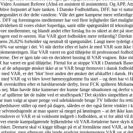
ideo Assistant Referee (Altså en assistent til assistenten). Og APP, Att
an blive forpustet af bare tanken. I Danske Fodboldfans, DFF, har vi na
ørgsmålet et der delte vandene. Ville det gøre kampene mere retfærdige
e. DFF og foreningens medlemmer har ved flere lejligheder fået mulighe
elsen til vores elsket Superliga, samt stille spørgsmålet til teknolo
medlemmer, og blandt andet efter forslag fra os sikret at det på stor
ngere end tv-seeren. Har VAR gjort fodbolden mere retfærdig? Direkte 
ns 26,82% forholder sig neutralt til spørgsmålet. Langt mere tydeligt 
6% var uenige i det. Vi står derfor efter et halvt år med VAR som ikke h
mplementeringen. Har VAR været en god tilføjelse til professionel fodb
aktørerne. Der er igen tale om en decideret lussing til VAR vognen. Ikk
AR har været en god tilføjelse. Flertal for at stoppe VAR i Danmark Bas
0% af de adspurgte ønsker ikke at se VAR brugt fremover i dansk fodbol
r med VAR, er det ‘blot’ hver anden der ønsker det afskaffet i dansk. H
med VAR og vi blev lovet børnesygdomme fra start – og dem har vi fåe
verskriften efter et hæsblæsende derby, hvor FCK spilleren Mohamed Da
nej. Man havde ikke kameraer der kunne fange situationen og derfor sto
af spillerne før de måtte ved et straffespark? Det skyldes simpelthen at
 har man valgt at spare penge ved udelukkende bruge TV billeder fra retti
hedshaver stiller op med på dagen, således er der også færre vinkler i
r selvmodsigende at man sparer så meget på løsningen – at det ikke kan
udover er VAR et så voldsomt indgreb i fodbolden, at vi for altid vil d
ed hver eneste kampafgørende fejlkendelse vil VAR-fortalerne have skyts 
e elsker. Dernæst skal vi kigge tilbage på et af formålene med VAR, at hø
R erfaring, men eftersom alle lande gradvist implementere VAR og at det