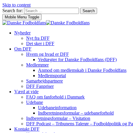
Skip to content
Search for:
Search
Mobile Menu Toggle
Nyheder
Nyt fra DFF
Det sker i DFF
Om DFF
Hvem og hvad er DFF
Vedtægter for Danske Fodboldfans (DFF)
Medlemmer
Anmod om medlemskab i Danske Fodboldfans
Medlemsportal
Samarbejdspartnere
DFF Fanpriser
Værd at vide
FAQ om fanforhold i Danmark
Udebane
Udebaneinformation
Indberetningsformular – udebaneforhold
Indberetningsformular – Visitation
DFF Podcast – Tribunens Talerør – Fodboldpolitik og Pa
Kontakt DFF