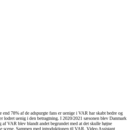
dre end 78% af de adspurgte fans er uenige i VAR har skabt bedre og
er lodret uenig i den betragtning. I 2020/2021 sæsonen blev Danmark
 af VAR blev blandt andet begrundet med at det skulle højne
le scene. Sammen med introduktionen til VAR, Video Assistant