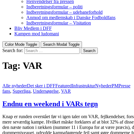
Henvendelser fra pressen
Indberetningsformular – politi
Indberetningsformular – udebaneforhold
Anmod om medlemskab i Danske Fodboldfans
Indberetningsformular – Visitation
Bliv Medlem i DFF
Kampen mod ludomani
Color Mode Toggle
Search Modal Toggle
Search for:
Search
Tag:
VAR
Alle nyheder
Det sker i DFF
Featured
Infrastruktur
Nyheder
PM
Presse
fans
,
Superliga
,
Undersøgelse
,
VAR
Endnu en weekend i VARs tegn
Knap er runden overstået før vi igen taler om VAR, fejlkendelser, fo
mere seværdig kampe. Hvilket måske forklares af at blot 32% af diss
den næste nation i rækken (nummer 11 i Europa for at være præcis), 
dommerniveauet, udrydde kampafgørende fejl samt gøre dommerne fort