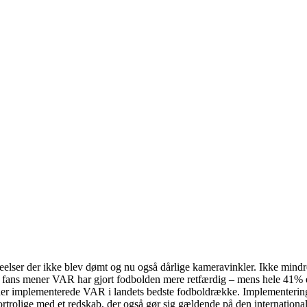
rseelser der ikke blev dømt og nu også dårlige kameravinkler. Ikke min
e fans mener VAR har gjort fodbolden mere retfærdig – mens hele 41% 
der implementerede VAR i landets bedste fodboldrække. Implementering
rolige med et redskab, der også gør sig gældende på den internationa