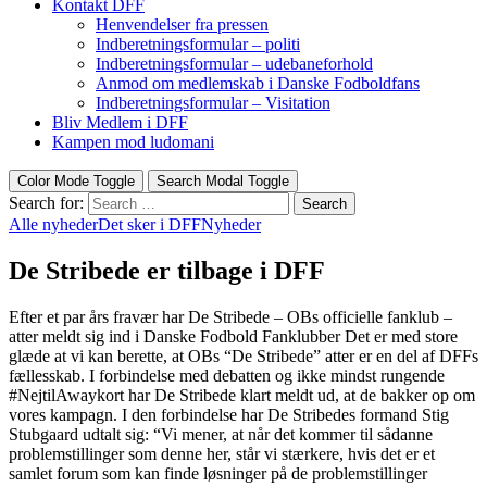
Kontakt DFF
Henvendelser fra pressen
Indberetningsformular – politi
Indberetningsformular – udebaneforhold
Anmod om medlemskab i Danske Fodboldfans
Indberetningsformular – Visitation
Bliv Medlem i DFF
Kampen mod ludomani
Color Mode Toggle
Search Modal Toggle
Search for:
Search
Alle nyheder
Det sker i DFF
Nyheder
De Stribede er tilbage i DFF
Efter et par års fravær har De Stribede – OBs officielle fanklub –
atter meldt sig ind i Danske Fodbold Fanklubber Det er med store
glæde at vi kan berette, at OBs “De Stribede” atter er en del af DFFs
fællesskab. I forbindelse med debatten og ikke mindst rungende
#NejtilAwaykort har De Stribede klart meldt ud, at de bakker op om
vores kampagn. I den forbindelse har De Stribedes formand Stig
Stubgaard udtalt sig: “Vi mener, at når det kommer til sådanne
problemstillinger som denne her, står vi stærkere, hvis det er et
samlet forum som kan finde løsninger på de problemstillinger