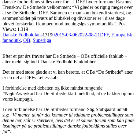
danske fodboldfans stilles over for“. I DFF byder formand Rasmus
Trenskow De Stribede velkommen: “Vi glæder os rigtig meget over
at se De Stribede i DFF. Sammen er man som bekendt stærkest, og
sammenholdet på tværs af klubskel og divisioner er i disse dage
blevet forstærket i kampen mod meningsløs symbolpolitik“. Post
Views: 1.319
Danske Fodboldfans
1319
0
2015-03-06
2022-08-21
DFF
,
Europæisk
fanpolitik
,
OB
,
Superliga
Efter et par års fravær har De Stribede – OBs officielle fanklub –
atter meldt sig ind i Danske Fodbold Fanklubber
Det er med store glæde at vi kan berette, at OBs “De Stribede” atter
er en del af DFFs fællesskab.
I forbindelse med debatten og ikke mindst rungende
#NejtilAwaykort har De Stribede klart meldt ud, at de bakker op om
vores kampagn.
I den forbindelse har De Stribedes formand Stig Stubgaard udtalt
sig: “
Vi mener, at når det kommer til sådanne problemstillinger som
denne her, står vi stærkere, hvis det er et samlet forum som kan finde
løsninger på de problemstillinger danske fodboldfans stilles over
for
“.