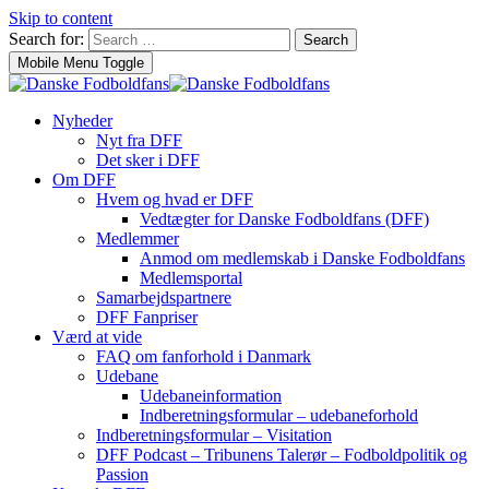
Skip to content
Search for:
Search
Mobile Menu Toggle
Nyheder
Nyt fra DFF
Det sker i DFF
Om DFF
Hvem og hvad er DFF
Vedtægter for Danske Fodboldfans (DFF)
Medlemmer
Anmod om medlemskab i Danske Fodboldfans
Medlemsportal
Samarbejdspartnere
DFF Fanpriser
Værd at vide
FAQ om fanforhold i Danmark
Udebane
Udebaneinformation
Indberetningsformular – udebaneforhold
Indberetningsformular – Visitation
DFF Podcast – Tribunens Talerør – Fodboldpolitik og
Passion