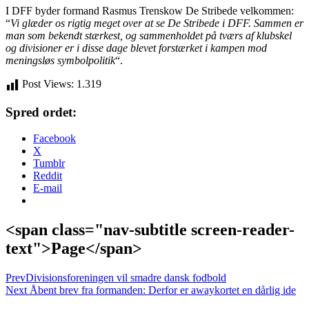
I DFF byder formand Rasmus Trenskow De Stribede velkommen:
“
Vi glæder os rigtig meget over at se De Stribede i DFF. Sammen er
man som bekendt stærkest, og sammenholdet på tværs af klubskel
og divisioner er i disse dage blevet forstærket i kampen mod
meningsløs symbolpolitik
“.
Post Views:
1.319
Spred ordet:
Facebook
X
Tumblr
Reddit
E-mail
<span class="nav-subtitle screen-reader-
text">Page</span>
Prev
Divisionsforeningen vil smadre dansk fodbold
Next
Åbent brev fra formanden: Derfor er awaykortet en dårlig ide