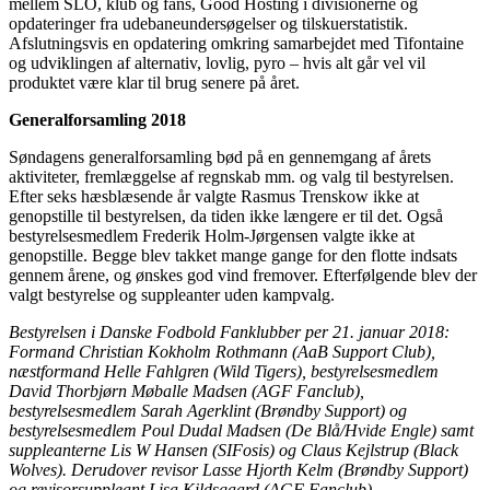
mellem SLO, klub og fans, Good Hosting i divisionerne og
opdateringer fra udebaneundersøgelser og tilskuerstatistik.
Afslutningsvis en opdatering omkring samarbejdet med Tifontaine
og udviklingen af alternativ, lovlig, pyro – hvis alt går vel vil
produktet være klar til brug senere på året.
Generalforsamling 2018
Søndagens generalforsamling bød på en gennemgang af årets
aktiviteter, fremlæggelse af regnskab mm. og valg til bestyrelsen.
Efter seks hæsblæsende år valgte Rasmus Trenskow ikke at
genopstille til bestyrelsen, da tiden ikke længere er til det. Også
bestyrelsesmedlem Frederik Holm-Jørgensen valgte ikke at
genopstille. Begge blev takket mange gange for den flotte indsats
gennem årene, og ønskes god vind fremover. Efterfølgende blev der
valgt bestyrelse og suppleanter uden kampvalg.
Bestyrelsen i Danske Fodbold Fanklubber per 21. januar 2018:
Formand Christian Kokholm Rothmann (AaB Support Club),
næstformand Helle Fahlgren (Wild Tigers), bestyrelsesmedlem
David Thorbjørn Møballe Madsen (AGF Fanclub),
bestyrelsesmedlem Sarah Agerklint (Brøndby Support) og
bestyrelsesmedlem Poul Dudal Madsen (De Blå/Hvide Engle) samt
suppleanterne Lis W Hansen (SIFosis) og Claus Kejlstrup (Black
Wolves). Derudover revisor Lasse Hjorth Kelm (Brøndby Support)
og revisorsuppleant Lisa Kildsgaard (AGF Fanclub).