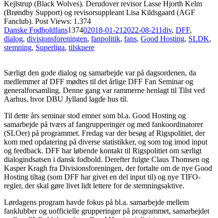
Kejlstrup (Black Wolves). Derudover revisor Lasse Hjorth Kelm
(Brøndby Support) og revisorsuppleant Lisa Kildsgaard (AGF
Fanclub). Post Views: 1.374
Danske Fodboldfans
1374
0
2018-01-21
2022-08-21
1div
,
DFF
,
dialog
,
divisionsforeningen
,
fanpolitik
,
fans
,
Good Hosting
,
SLDK
,
stemning
,
Superliga
,
tilskuere
Særligt den gode dialog og samarbejde var på dagsordenen, da
medlemmer af DFF mødtes til det årlige DFF Fan Seminar og
generalforsamling. Denne gang var rammerne henlagt til Tilst ved
Aarhus, hvor DBU Jylland lagde hus til.
Til dette års seminar stod emner som bl.a. Good Hosting og
samarbejde på tværs af fangrupperinger og med fankoordinatorer
(SLOer) på programmet. Fredag var der besøg af Rigspolitiet, der
kom med opdatering på diverse statistikker, og som tog imod input
og feedback. DFF har løbende kontakt til Rigspolitiet om særligt
dialogindsatsen i dansk fodbold. Derefter fulgte Claus Thomsen og
Kasper Kragh fra Divisionsforeningen, der fortalte om de nye Good
Hosting tiltag (som DFF har givet en del input til) og nye TIFO-
regler, der skal gøre livet lidt lettere for de stemningsaktive.
Lørdagens program havde fokus på bl.a. samarbejde mellem
fanklubber og uofficielle grupperinger på programmet, samarbejdet