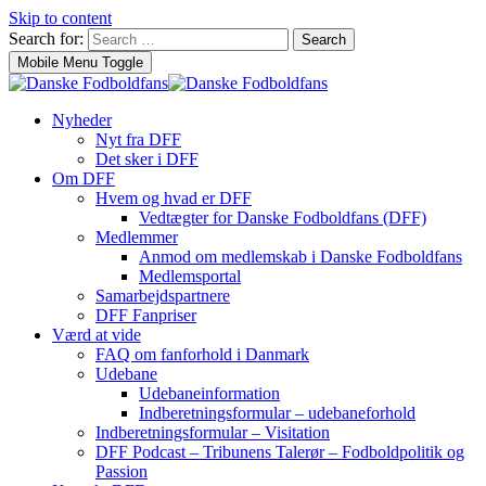
Skip to content
Search for:
Search
Mobile Menu Toggle
Nyheder
Nyt fra DFF
Det sker i DFF
Om DFF
Hvem og hvad er DFF
Vedtægter for Danske Fodboldfans (DFF)
Medlemmer
Anmod om medlemskab i Danske Fodboldfans
Medlemsportal
Samarbejdspartnere
DFF Fanpriser
Værd at vide
FAQ om fanforhold i Danmark
Udebane
Udebaneinformation
Indberetningsformular – udebaneforhold
Indberetningsformular – Visitation
DFF Podcast – Tribunens Talerør – Fodboldpolitik og
Passion