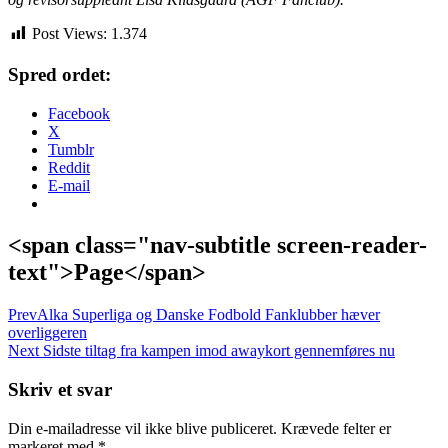
Post Views:
1.374
Spred ordet:
Facebook
X
Tumblr
Reddit
E-mail
<span class="nav-subtitle screen-reader-
text">Page</span>
Prev
Alka Superliga og Danske Fodbold Fanklubber hæver
overliggeren
Next
Sidste tiltag fra kampen imod awaykort gennemføres nu
Skriv et svar
Din e-mailadresse vil ikke blive publiceret.
Krævede felter er
markeret med
*