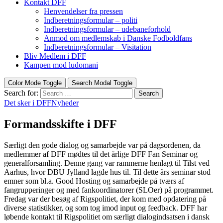
Kontakt DFF
Henvendelser fra pressen
Indberetningsformular – politi
Indberetningsformular – udebaneforhold
Anmod om medlemskab i Danske Fodboldfans
Indberetningsformular – Visitation
Bliv Medlem i DFF
Kampen mod ludomani
Color Mode Toggle
Search Modal Toggle
Search for:
Search
Det sker i DFF
Nyheder
Formandsskifte i DFF
Særligt den gode dialog og samarbejde var på dagsordenen, da
medlemmer af DFF mødtes til det årlige DFF Fan Seminar og
generalforsamling. Denne gang var rammerne henlagt til Tilst ved
Aarhus, hvor DBU Jylland lagde hus til. Til dette års seminar stod
emner som bl.a. Good Hosting og samarbejde på tværs af
fangrupperinger og med fankoordinatorer (SLOer) på programmet.
Fredag var der besøg af Rigspolitiet, der kom med opdatering på
diverse statistikker, og som tog imod input og feedback. DFF har
løbende kontakt til Rigspolitiet om særligt dialogindsatsen i dansk