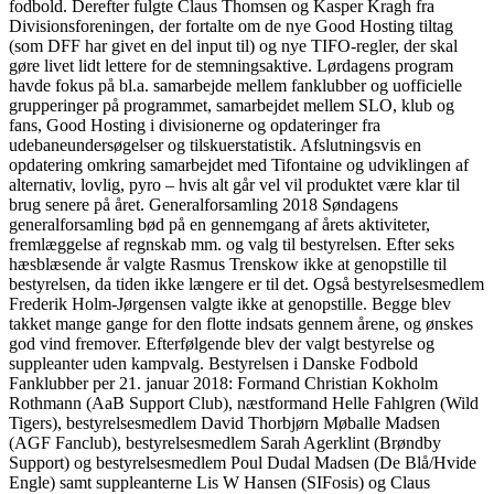
fodbold. Derefter fulgte Claus Thomsen og Kasper Kragh fra
Divisionsforeningen, der fortalte om de nye Good Hosting tiltag
(som DFF har givet en del input til) og nye TIFO-regler, der skal
gøre livet lidt lettere for de stemningsaktive. Lørdagens program
havde fokus på bl.a. samarbejde mellem fanklubber og uofficielle
grupperinger på programmet, samarbejdet mellem SLO, klub og
fans, Good Hosting i divisionerne og opdateringer fra
udebaneundersøgelser og tilskuerstatistik. Afslutningsvis en
opdatering omkring samarbejdet med Tifontaine og udviklingen af
alternativ, lovlig, pyro – hvis alt går vel vil produktet være klar til
brug senere på året. Generalforsamling 2018 Søndagens
generalforsamling bød på en gennemgang af årets aktiviteter,
fremlæggelse af regnskab mm. og valg til bestyrelsen. Efter seks
hæsblæsende år valgte Rasmus Trenskow ikke at genopstille til
bestyrelsen, da tiden ikke længere er til det. Også bestyrelsesmedlem
Frederik Holm-Jørgensen valgte ikke at genopstille. Begge blev
takket mange gange for den flotte indsats gennem årene, og ønskes
god vind fremover. Efterfølgende blev der valgt bestyrelse og
suppleanter uden kampvalg. Bestyrelsen i Danske Fodbold
Fanklubber per 21. januar 2018: Formand Christian Kokholm
Rothmann (AaB Support Club), næstformand Helle Fahlgren (Wild
Tigers), bestyrelsesmedlem David Thorbjørn Møballe Madsen
(AGF Fanclub), bestyrelsesmedlem Sarah Agerklint (Brøndby
Support) og bestyrelsesmedlem Poul Dudal Madsen (De Blå/Hvide
Engle) samt suppleanterne Lis W Hansen (SIFosis) og Claus