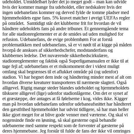
udeholdet. Umiddelbart lyder det jo meget godt – man kan udvide
hvis der kommer mange fra udeholdet, eller nedskalere hvis der
ingen udebanefans kommer og derved fylde de tomme pladser med
hjemmeholdets egne fans. 5% kravet matcher i øvrigt UEFAs regler
på området. Samtidigt står det klubberne frit for hvordan de vil
håndtere udeholdets fans på andre tribuner. Et gennemgående tema
for alle stadionreglementer er at de smides ud uden mulighed for
refusion. Udebanefans, de evige problembørn For at forstå
problematikken med udebanefans, så er vi nødt til at kigge på måden
hvorpå de anskues af sikkerhedschefer, modstanderfans og
klubbernes ledelse. Det nuværende sikkerhedscirkulære,
stadionreglementer og faktisk også Superligamanualen er ikke til at
tage fejl af; udebanefans er et risikomoment der i videst muligt
omfang skal begrænses til et aflukket område på (og udenfor)
stadion. Vi har hegnet dem inde og håndtering minder mest af alt om
hvordan diverse kreaturer transporteres til nærmeste slagteri. Også
alligevel. Rigtig mange steder blandes udeholdet og hjemmeholdets
tilskuere alligevel (lige) udenfor stadionlågerne. Om det er synet af
et græstæppe, der antages at få følelserne i kog, vides ikke. Kigger
man på hvordan udebanefans udenfor udebaneafsnittet har håndteret
den gæstfrihed hjemmeholdet har udvist tidligere, så har man heller
ikke gjort meget for at blive gode venner med værterne. Og skal vi
nogensinde finde en løsning, så skal gæsterne også behandle
udebanerne med samme respekt som de forventer af gæsterne på
deres hjemmebane. Jeg forstår til fulde de fans der ikke vil omringes