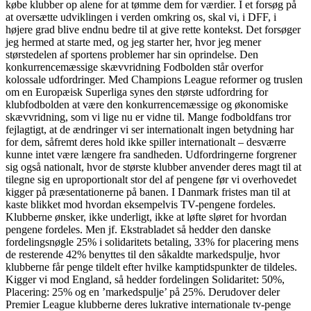
købe klubber op alene for at tømme dem for værdier. I et forsøg på
at oversætte udviklingen i verden omkring os, skal vi, i DFF, i
højere grad blive endnu bedre til at give rette kontekst. Det forsøger
jeg hermed at starte med, og jeg starter her, hvor jeg mener
størstedelen af sportens problemer har sin oprindelse. Den
konkurrencemæssige skævvridning Fodbolden står overfor
kolossale udfordringer. Med Champions League reformer og truslen
om en Europæisk Superliga synes den største udfordring for
klubfodbolden at være den konkurrencemæssige og økonomiske
skævvridning, som vi lige nu er vidne til. Mange fodboldfans tror
fejlagtigt, at de ændringer vi ser internationalt ingen betydning har
for dem, såfremt deres hold ikke spiller internationalt – desværre
kunne intet være længere fra sandheden. Udfordringerne forgrener
sig også nationalt, hvor de største klubber anvender deres magt til at
tilegne sig en uproportionalt stor del af pengene før vi overhovedet
kigger på præsentationerne på banen. I Danmark fristes man til at
kaste blikket mod hvordan eksempelvis TV-pengene fordeles.
Klubberne ønsker, ikke underligt, ikke at løfte sløret for hvordan
pengene fordeles. Men jf. Ekstrabladet så hedder den danske
fordelingsnøgle 25% i solidaritets betaling, 33% for placering mens
de resterende 42% benyttes til den såkaldte markedspulje, hvor
klubberne får penge tildelt efter hvilke kamptidspunkter de tildeles.
Kigger vi mod England, så hedder fordelingen Solidaritet: 50%,
Placering: 25% og en ’markedspulje’ på 25%. Derudover deler
Premier League klubberne deres lukrative internationale tv-penge