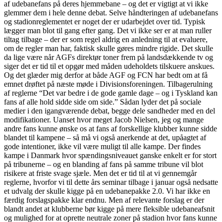
af udebanefans på deres hjemmebane – og det er vigtigt at vi ikke
glemmer dem i hele denne debat. Selve håndteringen af udebanefans
og stadionreglementet er noget der er udarbejdet over tid. Typisk
lægger man blot til gang efter gang. Det vi ikke ser er at man ruller
tiltag tilbage – der er som regel aldrig en anledning til at evaluere,
om de regler man har, faktisk skulle gøres mindre rigide. Det skulle
da lige være når AGFs direktør toner frem på landsdækkende tv og
siger det er tid til et opgør med måden udeholdets tilskuere anskues.
Og det glæder mig derfor at både AGF og FCN har bedt om at få
emnet drøftet på næste møde i Divisionsforeningen. Tilbagerulning
af reglerne “Det var bedre i de gode gamle dage – og i Tyskland kan
fans af alle hold sidde side om side.” Sådan lyder det på sociale
medier i den igangværende debat, begge dele sandheder med en del
modifikationer. Uanset hvor meget Jacob Nielsen, jeg og mange
andre fans kunne ønske os at fans af forskellige klubber kunne sidde
blandet til kampene – så må vi også anerkende at det, upåagtet af
gode intentioner, ikke vil være muligt til alle kampe. Der findes
kampe i Danmark hvor spændingsniveauet ganske enkelt er for stort
på tribunerne – og en blanding af fans på samme tribune vil blot
risikere at friste svage sjæle. Men det er tid til at vi gennemgår
reglerne, hvorfor vi til dette års seminar tilbage i januar også nedsatte
et udvalg der skulle kigge på en udebanepakke 2.0. Vi har ikke en
færdig forslagspakke klar endnu. Men af relevante forslag er der
blandt andet at klubberne bør kigge på mere fleksible udebaneafsnit
og mulighed for at oprette neutrale zoner på stadion hvor fans kunne