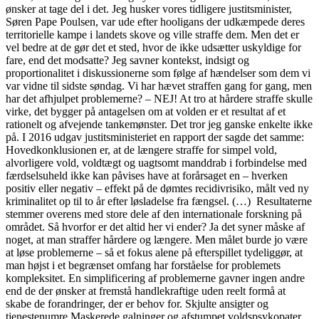
ønsker at tage del i det. Jeg husker vores tidligere justitsminister,
Søren Pape Poulsen, var ude efter hooligans der udkæmpede deres
territorielle kampe i landets skove og ville straffe dem. Men det er
vel bedre at de gør det et sted, hvor de ikke udsætter uskyldige for
fare, end det modsatte? Jeg savner kontekst, indsigt og
proportionalitet i diskussionerne som følge af hændelser som dem vi
var vidne til sidste søndag. Vi har hævet straffen gang for gang, men
har det afhjulpet problemerne? – NEJ! At tro at hårdere straffe skulle
virke, det bygger på antagelsen om at volden er et resultat af et
rationelt og afvejende tankemønster. Det tror jeg ganske enkelte ikke
på. I 2016 udgav justitsministeriet en rapport der sagde det samme:
Hovedkonklusionen er, at de længere straffe for simpel vold,
alvorligere vold, voldtægt og uagtsomt manddrab i forbindelse med
færdselsuheld ikke kan påvises have at forårsaget en – hverken
positiv eller negativ – effekt på de dømtes recidivrisiko, målt ved ny
kriminalitet op til to år efter løsladelse fra fængsel. (…) Resultaterne
stemmer overens med store dele af den internationale forskning på
området. Så hvorfor er det altid her vi ender? Ja det syner måske af
noget, at man straffer hårdere og længere. Men målet burde jo være
at løse problemerne – så et fokus alene på efterspillet tydeliggør, at
man højst i et begrænset omfang har forståelse for problemets
kompleksitet. En simplificering af problemerne gavner ingen andre
end de der ønsker at fremstå handlekraftige uden reelt formå at
skabe de forandringer, der er behov for. Skjulte ansigter og
tjenestenumre Maskerede galninger og afstumpet voldspsykopater