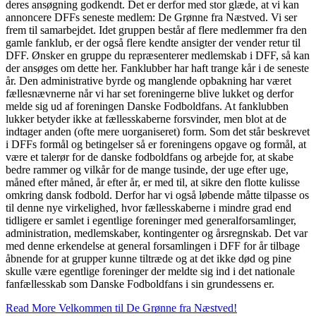
deres ansøgning godkendt. Det er derfor med stor glæde, at vi kan
annoncere DFFs seneste medlem: De Grønne fra Næstved. Vi ser
frem til samarbejdet. Idet gruppen består af flere medlemmer fra den
gamle fanklub, er der også flere kendte ansigter der vender retur til
DFF. Ønsker en gruppe du repræsenterer medlemskab i DFF, så kan
der ansøges om dette her. Fanklubber har haft trange kår i de seneste
år. Den administrative byrde og manglende opbakning har været
fællesnævnerne når vi har set foreningerne blive lukket og derfor
melde sig ud af foreningen Danske Fodboldfans. At fanklubben
lukker betyder ikke at fællesskaberne forsvinder, men blot at de
indtager anden (ofte mere uorganiseret) form. Som det står beskrevet
i DFFs formål og betingelser så er foreningens opgave og formål, at
være et talerør for de danske fodboldfans og arbejde for, at skabe
bedre rammer og vilkår for de mange tusinde, der uge efter uge,
måned efter måned, år efter år, er med til, at sikre den flotte kulisse
omkring dansk fodbold. Derfor har vi også løbende måtte tilpasse os
til denne nye virkelighed, hvor fællesskaberne i mindre grad end
tidligere er samlet i egentlige foreninger med generalforsamlinger,
administration, medlemskaber, kontingenter og årsregnskab. Det var
med denne erkendelse at general forsamlingen i DFF for år tilbage
åbnende for at grupper kunne tiltræde og at det ikke død og pine
skulle være egentlige foreninger der meldte sig ind i det nationale
fanfællesskab som Danske Fodboldfans i sin grundessens er.
Read More
Velkommen til De Grønne fra Næstved!