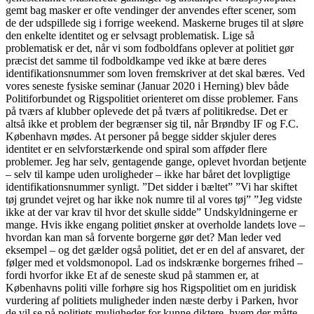
gemt bag masker er ofte vendinger der anvendes efter scener, som
de der udspillede sig i forrige weekend. Maskerne bruges til at sløre
den enkelte identitet og er selvsagt problematisk. Lige så
problematisk er det, når vi som fodboldfans oplever at politiet gør
præcist det samme til fodboldkampe ved ikke at bære deres
identifikationsnummer som loven fremskriver at det skal bæres. Ved
vores seneste fysiske seminar (Januar 2020 i Herning) blev både
Politiforbundet og Rigspolitiet orienteret om disse problemer. Fans
på tværs af klubber oplevede det på tværs af politikredse. Det er
altså ikke et problem der begrænser sig til, når Brøndby IF og F.C.
København mødes. At personer på begge sidder skjuler deres
identitet er en selvforstærkende ond spiral som afføder flere
problemer. Jeg har selv, gentagende gange, oplevet hvordan betjente
– selv til kampe uden uroligheder – ikke har båret det lovpligtige
identifikationsnummer synligt. ”Det sidder i bæltet” ”Vi har skiftet
tøj grundet vejret og har ikke nok numre til al vores tøj” ”Jeg vidste
ikke at der var krav til hvor det skulle sidde” Undskyldningerne er
mange. Hvis ikke engang politiet ønsker at overholde landets love –
hvordan kan man så forvente borgerne gør det? Man leder ved
eksempel – og det gælder også politiet, det er en del af ansvaret, der
følger med et voldsmonopol. Lad os indskrænke borgernes frihed –
fordi hvorfor ikke Et af de seneste skud på stammen er, at
Københavns politi ville forhøre sig hos Rigspolitiet om en juridisk
vurdering af politiets muligheder inden næste derby i Parken, hvor
de vil se på politiets muligheder for kunne diktere, hvem der måtte