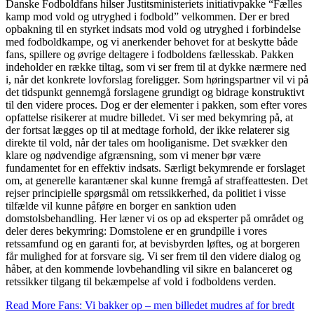
Danske Fodboldfans hilser Justitsministeriets initiativpakke “Fælles
kamp mod vold og utryghed i fodbold” velkommen. Der er bred
opbakning til en styrket indsats mod vold og utryghed i forbindelse
med fodboldkampe, og vi anerkender behovet for at beskytte både
fans, spillere og øvrige deltagere i fodboldens fællesskab. Pakken
indeholder en række tiltag, som vi ser frem til at dykke nærmere ned
i, når det konkrete lovforslag foreligger. Som høringspartner vil vi på
det tidspunkt gennemgå forslagene grundigt og bidrage konstruktivt
til den videre proces. Dog er der elementer i pakken, som efter vores
opfattelse risikerer at mudre billedet. Vi ser med bekymring på, at
der fortsat lægges op til at medtage forhold, der ikke relaterer sig
direkte til vold, når der tales om hooliganisme. Det svækker den
klare og nødvendige afgrænsning, som vi mener bør være
fundamentet for en effektiv indsats. Særligt bekymrende er forslaget
om, at generelle karantæner skal kunne fremgå af straffeattesten. Det
rejser principielle spørgsmål om retssikkerhed, da politiet i visse
tilfælde vil kunne påføre en borger en sanktion uden
domstolsbehandling. Her læner vi os op ad eksperter på området og
deler deres bekymring: Domstolene er en grundpille i vores
retssamfund og en garanti for, at bevisbyrden løftes, og at borgeren
får mulighed for at forsvare sig. Vi ser frem til den videre dialog og
håber, at den kommende lovbehandling vil sikre en balanceret og
retssikker tilgang til bekæmpelse af vold i fodboldens verden.
Read More
Fans: Vi bakker op – men billedet mudres af for bredt