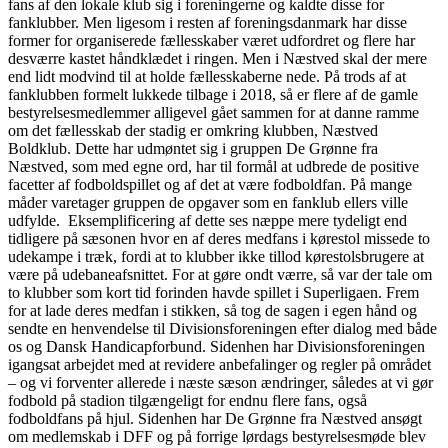
fans af den lokale klub sig i foreningerne og kaldte disse for
fanklubber. Men ligesom i resten af foreningsdanmark har disse
former for organiserede fællesskaber været udfordret og flere har
desværre kastet håndklædet i ringen. Men i Næstved skal der mere
end lidt modvind til at holde fællesskaberne nede. På trods af at
fanklubben formelt lukkede tilbage i 2018, så er flere af de gamle
bestyrelsesmedlemmer alligevel gået sammen for at danne ramme
om det fællesskab der stadig er omkring klubben, Næstved
Boldklub. Dette har udmøntet sig i gruppen De Grønne fra
Næstved, som med egne ord, har til formål at udbrede de positive
facetter af fodboldspillet og af det at være fodboldfan. På mange
måder varetager gruppen de opgaver som en fanklub ellers ville
udfylde. Eksemplificering af dette ses næppe mere tydeligt end
tidligere på sæsonen hvor en af deres medfans i kørestol missede to
udekampe i træk, fordi at to klubber ikke tillod kørestolsbrugere at
være på udebaneafsnittet. For at gøre ondt værre, så var der tale om
to klubber som kort tid forinden havde spillet i Superligaen. Frem
for at lade deres medfan i stikken, så tog de sagen i egen hånd og
sendte en henvendelse til Divisionsforeningen efter dialog med både
os og Dansk Handicapforbund. Sidenhen har Divisionsforeningen
igangsat arbejdet med at revidere anbefalinger og regler på området
– og vi forventer allerede i næste sæson ændringer, således at vi gør
fodbold på stadion tilgængeligt for endnu flere fans, også
fodboldfans på hjul. Sidenhen har De Grønne fra Næstved ansøgt
om medlemskab i DFF og på forrige lørdags bestyrelsesmøde blev