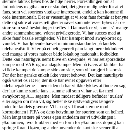
stemme faktisk høres hos de høje herrer. Forestillingen om at
fodboldens magtbalance er skubbet, det giver muligheder for at vi
fans, som vel sportens vigtigste interessent, endelig kan komme til
orde internationalt. Det er væsentligt at vi som fans formår at benytte
dette og sikre at vores rettigheder såvel som interesser høres når de
store som små beslutninger træffes. I Danmark er vi, som i så mange
andre sammenhænge, yderst privilegerede. Vi har succes med at
sikre fans’ basale rettigheder. Vi har kæmpet imod awaykortet og
vundet. Vi har løbende hævet minimumsstandarder på landets
udebaneafstnit. Vi er på et helt generelt plan langt mere inkluderet
end mange af vores naboer både lokalt og nationalt i fodbolden.
Dette kan naturligvis nemt blive en sovepude, vi har set sporadiske
kampe mod VAR og mandagskampe. Men på tværs af klubber har
vi ikke kæmpet de kampe side om side, som vi har gjort historisk.
For der har ganske enkelt ikke været behovet. Det kan naturligvis
også været os i DFF, der ikke har evnet opgaven efter
udebanepakkerne – men siden da har vi ikke lykkes at finde en sag,
der har kunne samle fans i samme stil som vi har set før med
awaykort og A11 sagerne. Men modsat tidligere befinder ’truslen’,
eller sagen om man vil, sig heller ikke nødvendigvis længere
indenfor landets grænser. Vi har og vil forsat kæmpe mod
korruptionen i FIFA og dens betydning for sporten som en helhed.
Men langt tættere på vores egen andedam ser vi udviklingen i
økonomien, hvor klubber med en form for økonomisk doping kan
springe foran i køen, og andre anvender de kaotiske scener til at