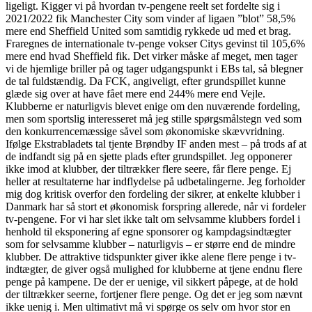
ligeligt. Kigger vi på hvordan tv-pengene reelt set fordelte sig i
2021/2022 fik Manchester City som vinder af ligaen ”blot” 58,5%
mere end Sheffield United som samtidig rykkede ud med et brag.
Fraregnes de internationale tv-penge vokser Citys gevinst til 105,6%
mere end hvad Sheffield fik. Det virker måske af meget, men tager
vi de hjemlige briller på og tager udgangspunkt i EBs tal, så blegner
de tal fuldstændig. Da FCK, angiveligt, efter grundspillet kunne
glæde sig over at have fået mere end 244% mere end Vejle.
Klubberne er naturligvis blevet enige om den nuværende fordeling,
men som sportslig interesseret må jeg stille spørgsmålstegn ved som
den konkurrencemæssige såvel som økonomiske skævvridning.
Ifølge Ekstrabladets tal tjente Brøndby IF anden mest – på trods af at
de indfandt sig på en sjette plads efter grundspillet. Jeg opponerer
ikke imod at klubber, der tiltrækker flere seere, får flere penge. Ej
heller at resultaterne har indflydelse på udbetalingerne. Jeg forholder
mig dog kritisk overfor den fordeling der sikrer, at enkelte klubber i
Danmark har så stort et økonomisk forspring allerede, når vi fordeler
tv-pengene. For vi har slet ikke talt om selvsamme klubbers fordel i
henhold til eksponering af egne sponsorer og kampdagsindtægter
som for selvsamme klubber – naturligvis – er større end de mindre
klubber. De attraktive tidspunkter giver ikke alene flere penge i tv-
indtægter, de giver også mulighed for klubberne at tjene endnu flere
penge på kampene. De der er uenige, vil sikkert påpege, at de hold
der tiltrækker seerne, fortjener flere penge. Og det er jeg som nævnt
ikke uenig i. Men ultimativt må vi spørge os selv om hvor stor en