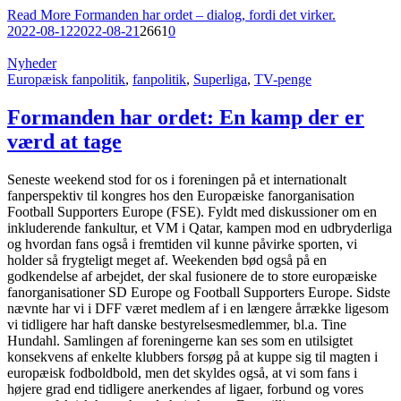
Read More
Formanden har ordet – dialog, fordi det virker.
2022-08-12
2022-08-21
2661
0
Nyheder
Europæisk fanpolitik
,
fanpolitik
,
Superliga
,
TV-penge
Formanden har ordet: En kamp der er
værd at tage
Seneste weekend stod for os i foreningen på et internationalt
fanperspektiv til kongres hos den Europæiske fanorganisation
Football Supporters Europe (FSE). Fyldt med diskussioner om en
inkluderende fankultur, et VM i Qatar, kampen mod en udbryderliga
og hvordan fans også i fremtiden vil kunne påvirke sporten, vi
holder så frygteligt meget af. Weekenden bød også på en
godkendelse af arbejdet, der skal fusionere de to store europæiske
fanorganisationer SD Europe og Football Supporters Europe. Sidste
nævnte har vi i DFF været medlem af i en længere årrække ligesom
vi tidligere har haft danske bestyrelsesmedlemmer, bl.a. Tine
Hundahl. Samlingen af foreningerne kan ses som en utilsigtet
konsekvens af enkelte klubbers forsøg på at kuppe sig til magten i
europæisk fodboldbold, men det skyldes også, at vi som fans i
højere grad end tidligere anerkendes af ligaer, forbund og vores