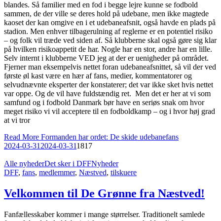
blandes. Så familier med en fod i begge lejre kunne se fodbold
sammen, de der ville se deres hold på udebane, men ikke magtede
kaoset der kan omgive en i et udebaneafsnit, også havde en plads på
stadion. Men enhver tilbagerulning af reglerne er en potentiel risiko
– og folk vil træde ved siden af. Så klubberne skal også gøre sig klar
på hvilken risikoappetit de har. Nogle har en stor, andre har en lille.
Selv internt i klubberne VED jeg at der er uenigheder på området.
Fjerner man eksempelvis nettet foran udebaneafsnittet, så vil der ved
første øl kast være en hær af fans, medier, kommentatorer og
selvudnævnte eksperter der konstaterer; det var ikke sket hvis nettet
var oppe. Og de vil have fuldstændig ret. Men det er her at vi som
samfund og i fodbold Danmark bør have en seriøs snak om hvor
meget risiko vi vil acceptere til en fodboldkamp – og i hvor høj grad
at vi tror
Read More
Formanden har ordet: De skide udebanefans
2024-03-31
2024-03-31
1817
Alle nyheder
Det sker i DFF
Nyheder
DFF
,
fans
,
medlemmer
,
Næstved
,
tilskuere
Velkommen til De Grønne fra Næstved!
Fanfællesskaber kommer i mange størrelser. Traditionelt samlede