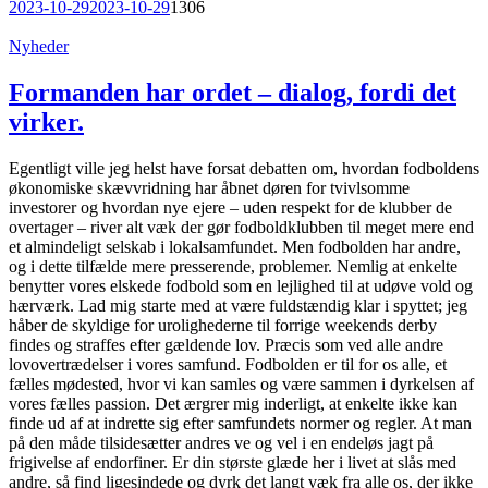
2023-10-29
2023-10-29
1306
Nyheder
Formanden har ordet – dialog, fordi det
virker.
Egentligt ville jeg helst have forsat debatten om, hvordan fodboldens
økonomiske skævvridning har åbnet døren for tvivlsomme
investorer og hvordan nye ejere – uden respekt for de klubber de
overtager – river alt væk der gør fodboldklubben til meget mere end
et almindeligt selskab i lokalsamfundet. Men fodbolden har andre,
og i dette tilfælde mere presserende, problemer. Nemlig at enkelte
benytter vores elskede fodbold som en lejlighed til at udøve vold og
hærværk. Lad mig starte med at være fuldstændig klar i spyttet; jeg
håber de skyldige for urolighederne til forrige weekends derby
findes og straffes efter gældende lov. Præcis som ved alle andre
lovovertrædelser i vores samfund. Fodbolden er til for os alle, et
fælles mødested, hvor vi kan samles og være sammen i dyrkelsen af
vores fælles passion. Det ærgrer mig inderligt, at enkelte ikke kan
finde ud af at indrette sig efter samfundets normer og regler. At man
på den måde tilsidesætter andres ve og vel i en endeløs jagt på
frigivelse af endorfiner. Er din største glæde her i livet at slås med
andre, så find ligesindede og dyrk det langt væk fra alle os, der ikke