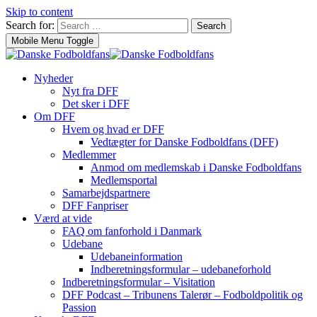
Skip to content
Search for:
Search
Mobile Menu Toggle
Nyheder
Nyt fra DFF
Det sker i DFF
Om DFF
Hvem og hvad er DFF
Vedtægter for Danske Fodboldfans (DFF)
Medlemmer
Anmod om medlemskab i Danske Fodboldfans
Medlemsportal
Samarbejdspartnere
DFF Fanpriser
Værd at vide
FAQ om fanforhold i Danmark
Udebane
Udebaneinformation
Indberetningsformular – udebaneforhold
Indberetningsformular – Visitation
DFF Podcast – Tribunens Talerør – Fodboldpolitik og
Passion