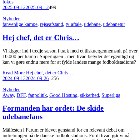
fokus
2025-09-12
2025-09-12
499
Nyheder
fanvenlige kampe
,
rejseafstand
,
tv-aftale
,
udebane
,
udebanetur
Hej chef, det er Chris…
Vi kigger ind i tredje sæson i træk med et tilskuergennemsnit på over
10.000 per kamp i Superligaen - men hvad betyder det egentligt og
kan vi gøre endnu mere for at fylde landets mange fodboldstadions?
Read More
Hej chef, det er Chris…
2024-09-13
2024-09-26
1256
Nyheder
Away
,
DFF
,
fanpolitik
,
Good Hosting
,
sikkerhed
,
Superliga
Formanden har ordet: De skide
udebanefans
Målfesten i Farum er blevet genstand for en relevant debat om
indretningen på de danske fodboldstadions. Fordi hvad gør vi når