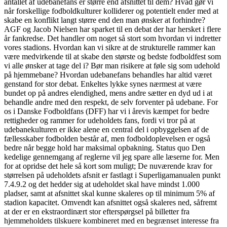
antallet af udebanefans er større end afsnittet til dem? Hvad gør vi
når forskellige fodboldkulturer kolliderer og potentielt ender med at
skabe en konflikt langt større end den man ønsker at forhindre?
AGF og Jacob Nielsen har sparket til en debat der har hersket i flere
år fankredse. Det handler om noget så stort som hvordan vi indretter
vores stadions. Hvordan kan vi sikre at de strukturelle rammer kan
være medvirkende til at skabe den største og bedste fodboldfest som
vi alle ønsker at tage del i? Bør man risikere at føle sig som udehold
på hjemmebane? Hvordan udebanefans behandles har altid været
genstand for stor debat. Enkeltes lykke synes nærmest at være
bundet op på andres elendighed, mens andre sætter en dyd ud i at
behandle andre med den respekt, de selv forventer på udebane. For
os i Danske Fodboldfans (DFF) har vi i årevis kæmpet for bedre
rettigheder og rammer for udeholdets fans, fordi vi tror på at
udebanekulturen er ikke alene en central del i opbyggelsen af de
fællesskaber fodbolden består af, men fodboldoplevelsen er også
bedre når begge hold har maksimal opbakning. Status quo Den
kedelige gennemgang af reglerne vil jeg spare alle læserne for. Men
for at opridse det hele så kort som muligt; De nuværende krav for
størrelsen på udeholdets afsnit er fastlagt i Superligamanualen punkt
7.4.9.2 og det hedder sig at udeholdet skal have mindst 1.000
pladser, samt at afsnittet skal kunne skaleres op til minimum 5% af
stadion kapacitet. Omvendt kan afsnittet også skaleres ned, såfremt
at der er en ekstraordinært stor efterspørgsel på billetter fra
hjemmeholdets tilskuere kombineret med en begrænset interesse fra