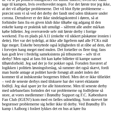
tage til kampen, hvis overhovedet nogen. For det første tror jeg ikke,
at det vil afhjælpe problemerne. Det vil blot flytte problemerne –
præcist som vi så ved det derby der fandt sted uden tilskuere under
corona. Derudover er der ikke sindelagskontrol i døren, så at
forhindre fans fra en given klub ikke tilkøbe sig adgang til den
enkelte kamp er praktisk talt umuligt – såfremt alle andre må/kan
købe billetter. Jeg overværede selv mit første derby i forrige
weekend. Fra en plads på A11 (enkelte vil sikkert påskønne ironien i
dette). Her var det tydeligt, at ikke alle ligefrem nød alle FCKs mål
lige meget. Enkelte benyttede også lejligheden til at råbe ad dem, der
i forvejen hang meget med mulen. Det fortæller os flere ting; fans
kan godt leve i fredelig sameksistens på tribunerne – selv til et
derby! Men også at fans frit kan købe billetter til kampe uanset
tilhørsforhold. Jeg sad der jo for pokker også. Foruden fraværet af
logikken i politiets løsningsforslag, så rammer det også skævt, fordi
man burde antage at politiet havde forsøgt alt andet inden det
kommer til at indskrænke borgernes frihed. Men det er ikke tilfældet
– ved de seneste derbys med tilskuere har der været eklatante
fodfejl. Jeg skal spare jer for alle historierne. Men til seneste derby
med udebanefans forinden det var problemerne og fodfejlene så
store, at vores medlemmer i Brøndby Support og F.C. København
Fan Club (IGEN!) kom med en fælles udmelding. Som skrevet før
begrænser problemerne sig heller ikke til derby. Ved Brøndby IFs
kamp i Aalborg i foråret lykkes det en bus at køre fra