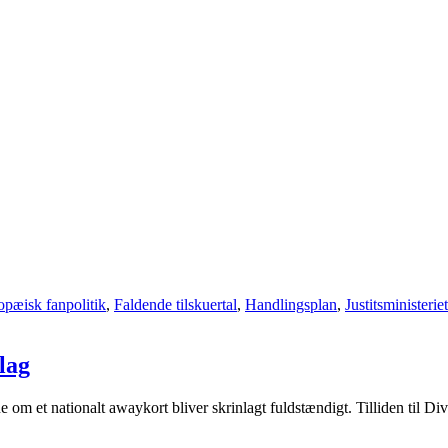
opæisk fanpolitik
,
Faldende tilskuertal
,
Handlingsplan
,
Justitsministeriet
lag
om et nationalt awaykort bliver skrinlagt fuldstændigt. Tilliden til Di