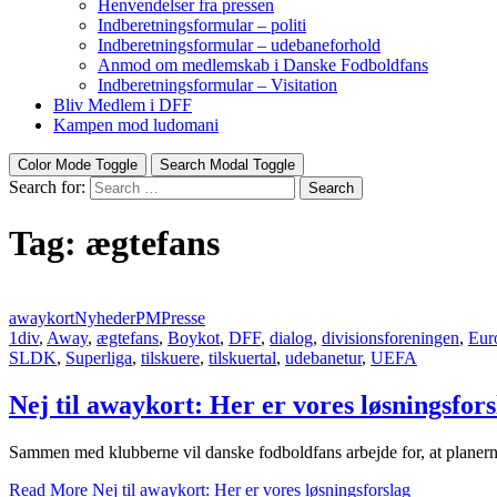
Henvendelser fra pressen
Indberetningsformular – politi
Indberetningsformular – udebaneforhold
Anmod om medlemskab i Danske Fodboldfans
Indberetningsformular – Visitation
Bliv Medlem i DFF
Kampen mod ludomani
Color Mode Toggle
Search Modal Toggle
Search for:
Search
Tag:
ægtefans
awaykort
Nyheder
PM
Presse
1div
,
Away
,
ægtefans
,
Boykot
,
DFF
,
dialog
,
divisionsforeningen
,
Eur
SLDK
,
Superliga
,
tilskuere
,
tilskuertal
,
udebanetur
,
UEFA
Nej til awaykort: Her er vores løsningsfors
Sammen med klubberne vil danske fodboldfans arbejde for, at planerne 
Read More
Nej til awaykort: Her er vores løsningsforslag