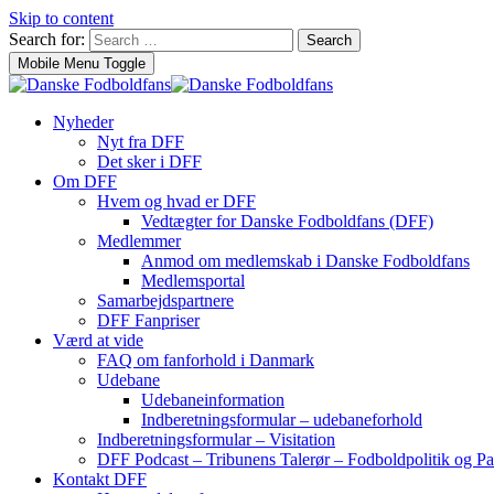
Skip to content
Search for:
Search
Mobile Menu Toggle
Nyheder
Nyt fra DFF
Det sker i DFF
Om DFF
Hvem og hvad er DFF
Vedtægter for Danske Fodboldfans (DFF)
Medlemmer
Anmod om medlemskab i Danske Fodboldfans
Medlemsportal
Samarbejdspartnere
DFF Fanpriser
Værd at vide
FAQ om fanforhold i Danmark
Udebane
Udebaneinformation
Indberetningsformular – udebaneforhold
Indberetningsformular – Visitation
DFF Podcast – Tribunens Talerør – Fodboldpolitik og Pa
Kontakt DFF