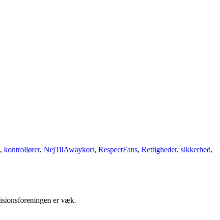
,
kontrollører
,
NejTilAwaykort
,
RespectFans
,
Rettigheder
,
sikkerhed
,
visionsforeningen er væk.