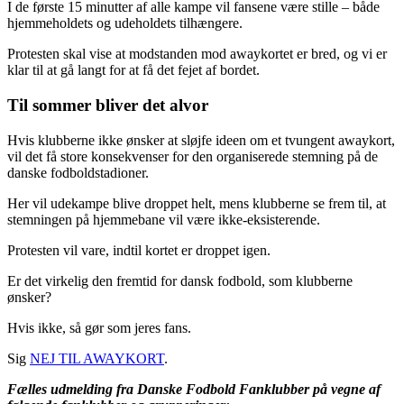
I de første 15 minutter af alle kampe vil fansene være stille – både
hjemmeholdets og udeholdets tilhængere.
Protesten skal vise at modstanden mod awaykortet er bred, og vi er
klar til at gå langt for at få det fejet af bordet.
Til sommer bliver det alvor
Hvis klubberne ikke ønsker at sløjfe ideen om et tvungent awaykort,
vil det få store konsekvenser for den organiserede stemning på de
danske fodboldstadioner.
Her vil udekampe blive droppet helt, mens klubberne se frem til, at
stemningen på hjemmebane vil være ikke-eksisterende.
Protesten vil vare, indtil kortet er droppet igen.
Er det virkelig den fremtid for dansk fodbold, som klubberne
ønsker?
Hvis ikke, så gør som jeres fans.
Sig
NEJ TIL AWAYKORT
.
Fælles udmelding fra Danske Fodbold Fanklubber på vegne af