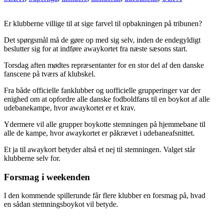
Er klubberne villige til at sige farvel til opbakningen på tribunen?
Det spørgsmål må de gøre op med sig selv, inden de endegyldigt
beslutter sig for at indføre awaykortet fra næste sæsons start.
Torsdag aften mødtes repræsentanter for en stor del af den danske
fanscene på tværs af klubskel.
Fra både officielle fanklubber og uofficielle grupperinger var der
enighed om at opfordre alle danske fodboldfans til en boykot af alle
udebanekampe, hvor awaykortet er et krav.
Ydermere vil alle grupper boykotte stemningen på hjemmebane til
alle de kampe, hvor awaykortet er påkrævet i udebaneafsnittet.
Et ja til awaykort betyder altså et nej til stemningen. Valget står
klubberne selv for.
Forsmag i weekenden
I den kommende spillerunde får flere klubber en forsmag på, hvad
en sådan stemningsboykot vil betyde.