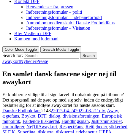
Kontakt DFF
Henvendelser fra pressen
Indberetningsformular – politi
Indberetningsformular – udebaneforhold
Anmod om medlemskab i Danske Fodboldfans
Indberetningsformular – Visitation
Bliv Medlem i DFF
Kampen mod ludomani
Color Mode Toggle
Search Modal Toggle
Search for:
Search
awaykort
Nyheder
Presse
En samlet dansk fanscene siger nej til
awaykort
Er klubberne villige til at sige farvel til opbakningen på tribunen?
Det spørgsmål må de gøre op med sig selv, inden de endegyldigt
beslutter sig for at indføre awaykortet fra næste sæsons start.
Danske Fodboldfans
2148
2
2015-04-24
2022-08-21
1div
,
Away
,
ægtefans
,
Boykot
,
DFF
,
dialog
,
divisionsforeningen
,
Europæisk
fanpolitik
,
Faldende tilskuertal
,
Handlingsplan
,
Justitsministeriet
,
kontrollører
,
NejTilAwaykort
,
RespectFans
,
Rettigheder
,
sikkerhed
,
SLDK
,
Superliga
,
tilskuere
,
tilskuertal
,
udebanetur
,
UEFA