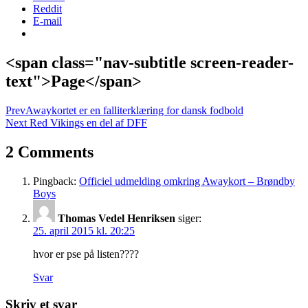
Reddit
E-mail
<span class="nav-subtitle screen-reader-
text">Page</span>
Prev
Awaykortet er en falliterklæring for dansk fodbold
Next
Red Vikings en del af DFF
2 Comments
Pingback:
Officiel udmelding omkring Awaykort – Brøndby
Boys
Thomas Vedel Henriksen
siger:
25. april 2015 kl. 20:25
hvor er pse på listen????
Svar
Skriv et svar