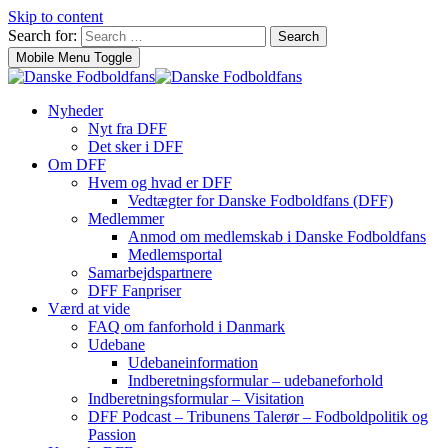
Skip to content
Search for:
Search
Mobile Menu Toggle
Nyheder
Nyt fra DFF
Det sker i DFF
Om DFF
Hvem og hvad er DFF
Vedtægter for Danske Fodboldfans (DFF)
Medlemmer
Anmod om medlemskab i Danske Fodboldfans
Medlemsportal
Samarbejdspartnere
DFF Fanpriser
Værd at vide
FAQ om fanforhold i Danmark
Udebane
Udebaneinformation
Indberetningsformular – udebaneforhold
Indberetningsformular – Visitation
DFF Podcast – Tribunens Talerør – Fodboldpolitik og
Passion