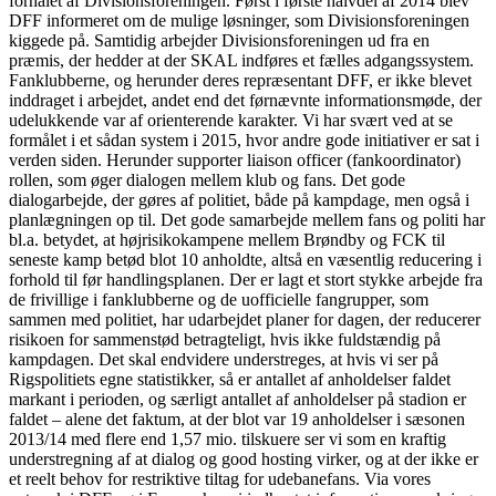
forhalet af Divisionsforeningen. Først i første halvdel af 2014 blev
DFF informeret om de mulige løsninger, som Divisionsforeningen
kiggede på. Samtidig arbejder Divisionsforeningen ud fra en
præmis, der hedder at der SKAL indføres et fælles adgangssystem.
Fanklubberne, og herunder deres repræsentant DFF, er ikke blevet
inddraget i arbejdet, andet end det førnævnte informationsmøde, der
udelukkende var af orienterende karakter. Vi har svært ved at se
formålet i et sådan system i 2015, hvor andre gode initiativer er sat i
verden siden. Herunder supporter liaison officer (fankoordinator)
rollen, som øger dialogen mellem klub og fans. Det gode
dialogarbejde, der gøres af politiet, både på kampdage, men også i
planlægningen op til. Det gode samarbejde mellem fans og politi har
bl.a. betydet, at højrisikokampene mellem Brøndby og FCK til
seneste kamp betød blot 10 anholdte, altså en væsentlig reducering i
forhold til før handlingsplanen. Der er lagt et stort stykke arbejde fra
de frivillige i fanklubberne og de uofficielle fangrupper, som
sammen med politiet, har udarbejdet planer for dagen, der reducerer
risikoen for sammenstød betragteligt, hvis ikke fuldstændig på
kampdagen. Det skal endvidere understreges, at hvis vi ser på
Rigspolitiets egne statistikker, så er antallet af anholdelser faldet
markant i perioden, og særligt antallet af anholdelser på stadion er
faldet – alene det faktum, at der blot var 19 anholdelser i sæsonen
2013/14 med flere end 1,57 mio. tilskuere ser vi som en kraftig
understregning af at dialog og good hosting virker, og at der ikke er
et reelt behov for restriktive tiltag for udebanefans. Via vores