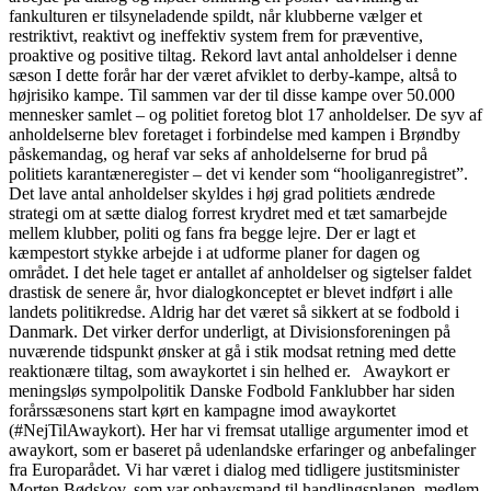
fankulturen er tilsyneladende spildt, når klubberne vælger et
restriktivt, reaktivt og ineffektiv system frem for præventive,
proaktive og positive tiltag. Rekord lavt antal anholdelser i denne
sæson I dette forår har der været afviklet to derby-kampe, altså to
højrisiko kampe. Til sammen var der til disse kampe over 50.000
mennesker samlet – og politiet foretog blot 17 anholdelser. De syv af
anholdelserne blev foretaget i forbindelse med kampen i Brøndby
påskemandag, og heraf var seks af anholdelserne for brud på
politiets karantæneregister – det vi kender som “hooliganregistret”.
Det lave antal anholdelser skyldes i høj grad politiets ændrede
strategi om at sætte dialog forrest krydret med et tæt samarbejde
mellem klubber, politi og fans fra begge lejre. Der er lagt et
kæmpestort stykke arbejde i at udforme planer for dagen og
området. I det hele taget er antallet af anholdelser og sigtelser faldet
drastisk de senere år, hvor dialogkonceptet er blevet indført i alle
landets politikredse. Aldrig har det været så sikkert at se fodbold i
Danmark. Det virker derfor underligt, at Divisionsforeningen på
nuværende tidspunkt ønsker at gå i stik modsat retning med dette
reaktionære tiltag, som awaykortet i sin helhed er. Awaykort er
meningsløs sympolpolitik Danske Fodbold Fanklubber har siden
forårssæsonens start kørt en kampagne imod awaykortet
(#NejTilAwaykort). Her har vi fremsat utallige argumenter imod et
awaykort, som er baseret på udenlandske erfaringer og anbefalinger
fra Europarådet. Vi har været i dialog med tidligere justitsminister
Morten Bødskov, som var ophavsmand til handlingsplanen, medlem