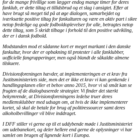
for de mange frivillige som lægger endog mange timer for deres
fanklub, er dette tiltag et tillidsbrud og et slag i ansigtet. Efter at
have brugt så meget tid på at øge dialogen, samarbejdet og
iværksætte positive tiltag for fankulturen og være en aktiv part i sikre
netop fredelige og gode fodboldoplevelser for alle, betragtes netop
dette tiltag, som 5 skridt tilbage i forhold til den positive udvikling,
der er i dansk fodbold.
Modstanden mod et sådanne kort er meget markant i den danske
fankultur, hvor der er opbakning til protester i alle fanklubber,
uofficielle fangrupperinger, men også blandt de såkaldte almene
tilskuere.
Divisionsforeningen hævder, at implementeringen er et krav fra
Justitsministeriets side, men det er ikke et krav vi kan genkende i
handlingsplanen eller et behov anno 2015, hvor vi så småt kan se
frugten af de dialogbaserede strategier. Vi finder det stærkt
bekymrende, at Divisionsforeningens ledelse truer deres
medlemsklubber med udsagn om, at hvis de ikke implementerer
kortet, så skal de betale for brug af politiressourcer samt deres
alkoholbevillinger vil blive inddraget.
I DFF stiller vi gerne op til et uddybende møde i Justitsministeriet
om udebanekort, og deler hellere end gerne de oplysninger vi har
samlet om brugen af lignende kort i Europa.