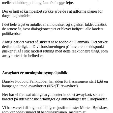
mellem klubber, politi og fans fra begge lejre.
Der er lagt et kæmpestort stykke arbejde i at udforme planer for
dagen og området.
I det hele taget er antallet af anholdelser og sigtelser faldet drastisk
de senere år, hvor dialogkonceptet er blevet indført i alle landets
politikredse.
Aldrig har det været så sikkert at se fodbold i Danmark. Det virker
derfor underligt, at Divisionsforeningen på nuværende tidspunkt
ønsker at gå i stik modsat retning med dette reaktionære tiltag, som
awaykortet i sin helhed er.
Awaykort er meningsløs sympolpolitik
Danske Fodbold Fanklubber har siden forårssæsonens start kørt en
kampagne imod awaykortet (#NejTilAwaykort).
Her har vi fremsat utallige argumenter imod et awaykort, som er
baseret på udenlandske erfaringer og anbefalinger fra Europarådet.
Vi har været i dialog med tidligere justitsminister Morten Bødskov,
som var ophavsmand til handlingsplanen, medlem af