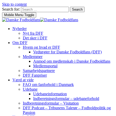
Skip to content
Search for:
Search
Mobile Menu Toggle
Nyheder
Nyt fra DFF
Det sker i DFF
Om DFF
Hvem og hvad er DFF
Vedtægter for Danske Fodboldfans (DFF)
Medlemmer
Anmod om medlemskab i Danske Fodboldfans
Medlemsportal
Samarbejdspartnere
DFF Fanpriser
Værd at vide
FAQ om fanforhold i Danmark
Udebane
Udebaneinformation
Indberetningsformular – udebaneforhold
Indberetningsformular – Visitation
DFF Podcast – Tribunens Talerør – Fodboldpolitik og
Passion