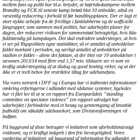
mellem fans og politi har bl.a. betydet, at højrisikokampene mellem
Brøndby og FCK til seneste kamp betød blot 10 anholdte, altså en
væsentlig reducering i forhold til før handlingsplanen. Der er lagt et
stort stykke arbejde fra de frivillige i fanklubberne og de uofficielle
fangrupper, som sammen med politiet, har udarbejdet planer for
dagen, der reducerer risikoen for sammenstød betragteligt, hvis ikke
fuldstændig på kampdagen. Det skal endvidere understreges, at hvis
vi ser på Rigspolitiets egne statistikker, så er antallet af anholdelser
faldet markant i perioden, og særligt antallet af anholdelser på
stadion er faldet – alene det faktum, at der blot var 19 anholdelser i
sæsonen 2013/14 med flere end 1,57 mio. tilskuere ser vi som en
kraftig understregning af at dialog og good hosting virker, og at der
ikke er et reelt behov for restriktive tiltag for udebanefans.
Via vores netværk i DFF og i Europa har vi indhentet informationer
omkring erfaringerne i udlandet med sådanne systemer, ligeledes
har vi fået lov til at se en rapport fra Europarådets ”standing
committee on spectator violence” (en rapport udvalget har
udarbejdet i forbindelse med et besøg og gennemgang af kroatisk
fodbold) om såkaldte udebanekort, som Divisionsforeningen vil
indføre.
På baggrund af disse betragter vi initiativet som uforholdsmæssigt
voldsomt, og et kraftigt indgreb i den frie bevægelighed. Vores
vurdering af initiativet, på baggrund af information fra udlandet, er,