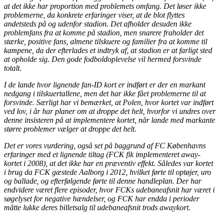
at det ikke har proportion med problemets omfang. Det løser ikke
problemerne, da konkrete erfaringer viser, at de blot flyttes
andetsteds på og udenfor stadion. Det afholder desuden ikke
problemfans fra at komme på stadion, men snarere fraholder det
stærke, positive fans, almene tilskuere og familier fra at komme til
kampene, da der efterlades et indtryk af, at stadion er at farligt sted
at opholde sig. Den gode fodboldoplevelse vil hermed forsvinde
totalt.
I de lande hvor lignende fan-ID kort er indført er der en markant
nedgang i tilskuertallene, men det har ikke fået problemerne til at
forsvinde. Særligt har vi bemærket, at Polen, hvor kortet var indført
ved lov, i år har planer om at droppe det helt, hvorfor vi undres over
denne insisteren på at implementere kortet, når lande med markante
større problemer vælger at droppe det helt.
Det er vores vurdering, også set på baggrund af FC Københavns
erfaringer med et lignende tiltag (FCK fik implementeret away-
kortet i 2008), at det ikke har en præventiv effekt. Således var kortet
i brug da FCK gæstede Aalborg i 2012, hvilket førte til optøjer, uro
og ballade, og efterfølgende førte til denne handleplan. Der har
endvidere været flere episoder, hvor FCKs udebaneafsnit har været i
søgelyset for negative hændelser, og FCK har endda i perioder
måtte lukke deres billetsalg til udebaneafsnit trods awaykort.