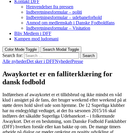
Kontakt DFF
Henvendelser fra pressen
Indberetningsformular – politi
Indberetningsformular – udebaneforhold
Anmod om medlemskab i Danske Fodboldfans
Indberetningsformular – Visitation
Bliv Medlem i DFF
Kampen mod ludomani
Color Mode Toggle
Search Modal Toggle
Search for:
Search
Alle nyheder
Det sker i DFF
Nyheder
Presse
Awaykortet er en falliterklæring for
dansk fodbold
Indførelsen af awaykortet er et tillidsbrud og ikke mindst en våd
klud i ansigtet på de fans, der bruger weekend efter weekend på at
støtte deres hold såvel ude som hjemme. De 12 Superliga klubber
har nu endegyldigt vedtaget, at der fra sæsonen 2015/16 skal
indføres det såkaldte Superliga Udebanekort – i folkemunde
Awaykort. Det er en beslutning, som Danske Fodbold Fanklubber
(DFF) hverken forstår eller kan bakke op om. De mange timers
arbejde på dialog og møder omkring en positiv udvikling af