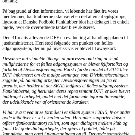
omfang.
På baggrund af den information, vi løbende har fået fra vores
medlemmer, har klubberne ikke været en del af en arbejdsgruppe,
ligesom at Danske Fodbold Fanklubber blot har deltaget i ét enkelt
møde, hvor de overordnede tanker blev skitseret.
Den 31.marts afleverede DFF en evaluering af handlingsplanen til
justitsministeriet. Heri stod følgende om punktet om fælles
adgangssystem, der nu på mystisk vis er blevet til awaykort:
Desværre må vi melde tilbage, at processen omkring at se på
mulighederne for et fælles adgangssystem er blevet fejlfortolket og
forhalet af Divisionsforeningen. Først i første halvdel af 2014 blev
DFF informeret om de mulige løsninger, som Divisionsforeningen
kiggede på. Samtidig arbejder Divisionsforeningen ud fra en
præmis, der hedder at der SKAL indføres et fælles adgangssystem.
Fanklubberne, og herunder deres repræsentant DFF, er ikke blevet
inddraget i arbejdet, andet end det førnævnte informationsmøde,
der udelukkende var af orienterende karakter.
Vi har svært ved at se formålet i et sådan system i 2015, hvor andre
gode initiativer er sat i verden siden. Herunder supporter liaison
officer (fankoordinator) rollen, som øger dialogen mellem klub og
fans. Det gode dialogarbejde, der gøres af politiet, både på
kampdage, men også i planlægningen op til. Det gode samarbejde