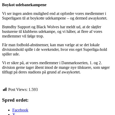
Boykot udebanekampene
Vi ser ingen anden mulighed end at opfordre vores medlemmer i
Superligaen til at boykotte udekampene – og dermed awaykortet.
Brøndby Support og Black Wolves har meldt ud, at de sløjfer
busturene til klubbens udekampe, og vi håber, at flere af vores
medlemmer vil følge trop.
Får man fodbold-abstinenser, kan man vælge at se det lokale
divisionshold spille i de weekender, hvor ens eget Superliga-hold
spiller ude.
Vi er sikre på, at vores medlemmer i Danmarksserien, 1. og 2.
division gerne tager åbent imod de mange nye tilskuere, som søger
tilflugt på deres stadions på grund af awaykortet.
Post Views:
1.593
Spred ordet:
Facebook
X