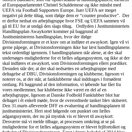
af Europaparlamentet Christel Schaldemose og ikke mindst med
UEFA via Football Supporters Europe. Især UEFA ser meget
negativt på dette tiltag, som ifølge dem er “counter productive”. Der
er derfor nedsat en arbejdsgruppe hvor FSE og UEFA sammen vil
gå til EU for at undgå den slags tiltag. Ordlyden i Justitsministeriets
Handlingsplan Awaykortet kommer på baggrund af
Justitsministerens handlingsplan, hvor der ifølge
Divisionsforeningen er et krav om at indføre et awaykort. Igen vil vi
gerne påpege, at Divisionsforeningen ikke har læst handlingsplanens
tekst ordentligt igennem. I handlingsplanen står alene, at der skal
undersøges mulighederne for et fælles adgangssystem, og ikke at der
skal indføres et awaykort, som Divisionsforeningen ellers prædiker.
Desuden står der, at der skal nedsættes en arbejdsgruppe med
deltagelse af DBU, Divisionsforeningen og klubberne, ligesom vi
noterer os, at der står, at fanklubberne skal inddrages i fornødent
omfang. På baggrund af den information, vi løbende har fået fra
vores medlemmer, har klubberne ikke været en del af en
arbejdsgruppe, ligesom at Danske Fodbold Fanklubber blot har
deltaget i ét enkelt møde, hvor de overordnede tanker blev skitseret.
Den 31.marts afleverede DFF en evaluering af handlingsplanen til
justitsministeriet. Heri stod følgende om punktet om fælles
adgangssystem, der nu på mystisk vis er blevet til awaykort:
Desværre må vi melde tilbage, at processen omkring at se på
mulighederne for et fælles adgangssystem er blevet fejlfortolket og