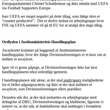
Europaparlamentet Christel Schaldemose og ikke mindst med UEFA
via Football Supporters Europe.
Især UEFA ser meget negativt på dette tiltag, som ifølge dem er
“counter productive”. Der er derfor nedsat en arbejdsgruppe hvor
FSE og UEFA sammen vil gå til EU for at undgå den slags tiltag.
Ordlyden i Justitsministeriets Handlingsplan
Awaykortet kommer på baggrund af Justitsministerens
handlingsplan, hvor der ifølge Divisionsforeningen er et krav om at
indføre et awaykort.
Igen vil vi gerne påpege, at Divisionsforeningen ikke har læst
handlingsplanens tekst ordentligt igennem.
I handlingsplanen står alene, at der skal
undersøges
mulighederne
for et fælles adgangssystem, og ikke at der skal indføres et
awaykort, som Divisionsforeningen ellers prædiker.
Desuden står der, at der skal nedsættes en arbejdsgruppe med
deltagelse af DBU, Divisionsforeningen og klubberne, ligesom vi
noterer os, at der står, at fanklubberne skal inddrages i fornødent