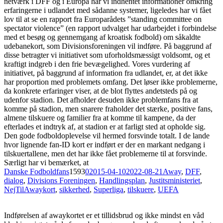
netværk i DFF og i Europa har vi indhentet informationer omkring
erfaringerne i udlandet med sådanne systemer, ligeledes har vi fået
lov til at se en rapport fra Europarådets ”standing committee on
spectator violence” (en rapport udvalget har udarbejdet i forbindelse
med et besøg og gennemgang af kroatisk fodbold) om såkaldte
udebanekort, som Divisionsforeningen vil indføre. På baggrund af
disse betragter vi initiativet som uforholdsmæssigt voldsomt, og et
kraftigt indgreb i den frie bevægelighed. Vores vurdering af
initiativet, på baggrund af information fra udlandet, er, at det ikke
har proportion med problemets omfang. Det løser ikke problemerne,
da konkrete erfaringer viser, at de blot flyttes andetsteds på og
udenfor stadion. Det afholder desuden ikke problemfans fra at
komme på stadion, men snarere fraholder det stærke, positive fans,
almene tilskuere og familier fra at komme til kampene, da der
efterlades et indtryk af, at stadion er at farligt sted at opholde sig.
Den gode fodboldoplevelse vil hermed forsvinde totalt. I de lande
hvor lignende fan-ID kort er indført er der en markant nedgang i
tilskuertallene, men det har ikke fået problemerne til at forsvinde.
Særligt har vi bemærket, at
Danske Fodboldfans
1593
0
2015-04-10
2022-08-21
Away
,
DFF
,
dialog
,
Divisions Foreningen
,
Handlingsplan
,
Justitsministeriet
,
NejTilAwaykort
,
sikkerhed
,
Superliga
,
tilskuere
,
UEFA
Indførelsen af awaykortet er et tillidsbrud og ikke mindst en våd