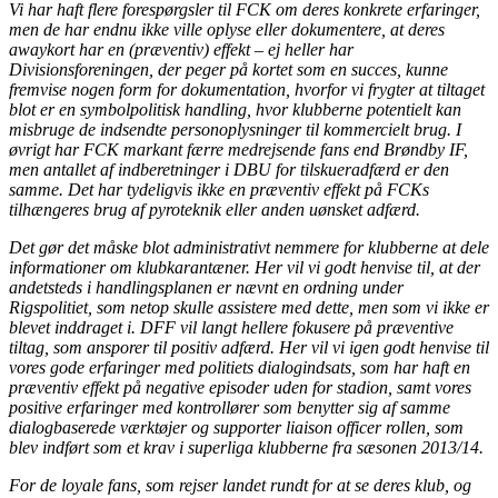
Vi har haft flere forespørgsler til FCK om deres konkrete erfaringer,
men de har endnu ikke ville oplyse eller dokumentere, at deres
awaykort har en (præventiv) effekt – ej heller har
Divisionsforeningen, der peger på kortet som en succes, kunne
fremvise nogen form for dokumentation, hvorfor vi frygter at tiltaget
blot er en symbolpolitisk handling, hvor klubberne potentielt kan
misbruge de indsendte personoplysninger til kommercielt brug. I
øvrigt har FCK markant færre medrejsende fans end Brøndby IF,
men antallet af indberetninger i DBU for tilskueradfærd er den
samme. Det har tydeligvis ikke en præventiv effekt på FCKs
tilhængeres brug af pyroteknik eller anden uønsket adfærd.
Det gør det måske blot administrativt nemmere for klubberne at dele
informationer om klubkarantæner. Her vil vi godt henvise til, at der
andetsteds i handlingsplanen er nævnt en ordning under
Rigspolitiet, som netop skulle assistere med dette, men som vi ikke er
blevet inddraget i. DFF vil langt hellere fokusere på præventive
tiltag, som ansporer til positiv adfærd. Her vil vi igen godt henvise til
vores gode erfaringer med politiets dialogindsats, som har haft en
præventiv effekt på negative episoder uden for stadion, samt vores
positive erfaringer med kontrollører som benytter sig af samme
dialogbaserede værktøjer og supporter liaison officer rollen, som
blev indført som et krav i superliga klubberne fra sæsonen 2013/14.
For de loyale fans, som rejser landet rundt for at se deres klub, og