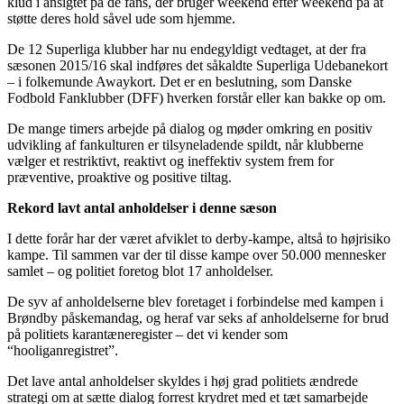
klud i ansigtet på de fans, der bruger weekend efter weekend på at
støtte deres hold såvel ude som hjemme.
De 12 Superliga klubber har nu endegyldigt vedtaget, at der fra
sæsonen 2015/16 skal indføres det såkaldte Superliga Udebanekort
– i folkemunde Awaykort. Det er en beslutning, som Danske
Fodbold Fanklubber (DFF) hverken forstår eller kan bakke op om.
De mange timers arbejde på dialog og møder omkring en positiv
udvikling af fankulturen er tilsyneladende spildt, når klubberne
vælger et restriktivt, reaktivt og ineffektiv system frem for
præventive, proaktive og positive tiltag.
Rekord lavt antal anholdelser i denne sæson
I dette forår har der været afviklet to derby-kampe, altså to højrisiko
kampe. Til sammen var der til disse kampe over 50.000 mennesker
samlet – og politiet foretog blot 17 anholdelser.
De syv af anholdelserne blev foretaget i forbindelse med kampen i
Brøndby påskemandag, og heraf var seks af anholdelserne for brud
på politiets karantæneregister – det vi kender som
“hooliganregistret”.
Det lave antal anholdelser skyldes i høj grad politiets ændrede
strategi om at sætte dialog forrest krydret med et tæt samarbejde